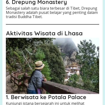
6. Drepung Monastery
Sebagai salah satu biara terbesar di Tibet, Drepung
Monastery adalah pusat belajar yang penting dalam
tradisi Buddha Tibet.
Aktivitas Wisata di Lhasa
1. Berwisata ke Potala Palace
Kunjungi istana bersejarah ini untuk melihat