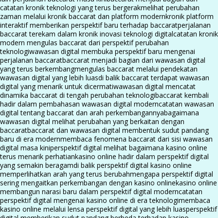
catatan kronik teknologi yang terus bergerak
melihat perubahan
zaman melalui kronik baccarat dan platform modern
kronik platform
interaktif memberikan perspektif baru terhadap baccarat
perjalanan
baccarat terekam dalam kronik inovasi teknologi digital
catatan kronik
modern mengulas baccarat dari perspektif perubahan
teknologi
wawasan digital membuka perspektif baru mengenai
perjalanan baccarat
baccarat menjadi bagian dari wawasan digital
yang terus berkembang
mengulas baccarat melalui pendekatan
wawasan digital yang lebih luas
di balik baccarat terdapat wawasan
digital yang menarik untuk dicermati
wawasan digital mencatat
dinamika baccarat di tengah perubahan teknologi
baccarat kembali
hadir dalam pembahasan wawasan digital modern
catatan wawasan
digital tentang baccarat dan arah perkembangannya
bagaimana
wawasan digital melihat perubahan yang berkaitan dengan
baccarat
baccarat dan wawasan digital membentuk sudut pandang
baru di era modern
membaca fenomena baccarat dari sisi wawasan
digital masa kini
perspektif digital melihat bagaimana kasino online
terus menarik perhatian
kasino online hadir dalam perspektif digital
yang semakin beragam
di balik perspektif digital kasino online
memperlihatkan arah yang terus berubah
mengapa perspektif digital
sering mengaitkan perkembangan dengan kasino online
kasino online
membangun narasi baru dalam perspektif digital modern
catatan
perspektif digital mengenai kasino online di era teknologi
membaca
kasino online melalui lensa perspektif digital yang lebih luas
perspektif
digital memberikan sudut pandang berbeda terhadap kasino