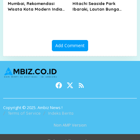
Mumbai, Rekomendasi
Hitachi Seaside Park
Wisata Kota Modern India
Ibaraki, Lautan Bunga
yang Terkenal di Dunia
Nemophila yang Viral dan
Memikat Wisatawan Dunia
Add Comment
Copyright © 2025. Ambiz News !
Terms of Service
Indeks Berita
Non AMP Version
kasino online menjadi bagian dari transformasi ekosistem digital