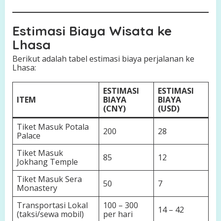
Estimasi Biaya Wisata ke
Lhasa
Berikut adalah tabel estimasi biaya perjalanan ke
Lhasa:
ESTIMASI
ESTIMASI
ITEM
BIAYA
BIAYA
(CNY)
(USD)
Tiket Masuk Potala
200
28
Palace
Tiket Masuk
85
12
Jokhang Temple
Tiket Masuk Sera
50
7
Monastery
Transportasi Lokal
100 – 300
14 – 42
(taksi/sewa mobil)
per hari