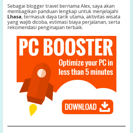
a
Sebagai blogger travel bernama Alex, saya akan
s
membagikan panduan lengkap untuk menjelajahi
d
Lhasa
, termasuk daya tarik utama, aktivitas wisata
i
yang wajib dicoba, estimasi biaya perjalanan, serta
A
rekomendasi penginapan terbaik.
t
a
p
D
u
n
i
a