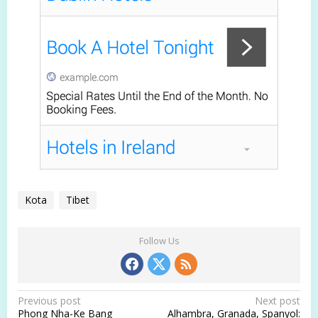
Kota
Tibet
Follow Us
P
Previous post
Next post
Phong Nha-Ke Bang
Alhambra, Granada, Spanyol: