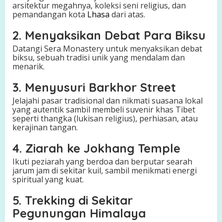
arsitektur megahnya, koleksi seni religius, dan
pemandangan kota
Lhasa
dari atas.
2. Menyaksikan Debat Para Biksu
Datangi Sera Monastery untuk menyaksikan debat
biksu, sebuah tradisi unik yang mendalam dan
menarik.
3. Menyusuri Barkhor Street
Jelajahi pasar tradisional dan nikmati suasana lokal
yang autentik sambil membeli suvenir khas Tibet
seperti thangka (lukisan religius), perhiasan, atau
kerajinan tangan.
4. Ziarah ke Jokhang Temple
Ikuti peziarah yang berdoa dan berputar searah
jarum jam di sekitar kuil, sambil menikmati energi
spiritual yang kuat.
5. Trekking di Sekitar
Pegunungan Himalaya