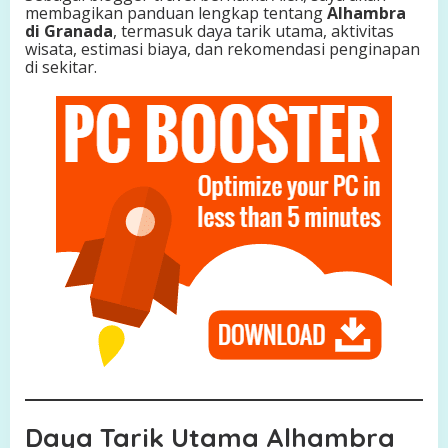
membagikan panduan lengkap tentang
Alhambra
e
di Granada
, termasuk daya tarik utama, aktivitas
k
wisata, estimasi biaya, dan rekomendasi penginapan
t
di sekitar.
u
r
I
s
l
a
m
d
i
A
n
d
a
l
u
s
i
a
Daya Tarik Utama Alhambra