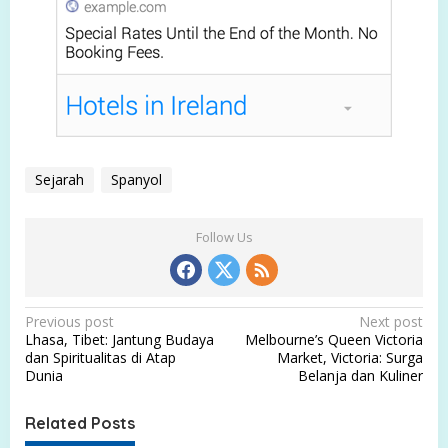
Sejarah
Spanyol
Follow Us
P
Previous post
Next post
Lhasa, Tibet: Jantung Budaya
Melbourne’s Queen Victoria
o
dan Spiritualitas di Atap
Market, Victoria: Surga
s
Dunia
Belanja dan Kuliner
t
Related Posts
n