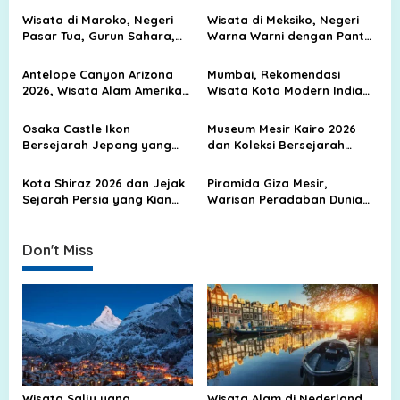
a
Wisata di Maroko, Negeri
Wisata di Meksiko, Negeri
v
Pasar Tua, Gurun Sahara,
Warna Warni dengan Pantai
dan Kota Biru yang Memikat
Biru, Kota Tua, dan Jejak
i
Peradaban Kuno
Antelope Canyon Arizona
Mumbai, Rekomendasi
g
2026, Wisata Alam Amerika
Wisata Kota Modern India
Yang Viral Di Dunia
yang Terkenal di Dunia
a
Osaka Castle Ikon
Museum Mesir Kairo 2026
t
Bersejarah Jepang yang
dan Koleksi Bersejarah
i
Wajib Dikunjungi
Dunia yang Memukau
Peradaban Modern
o
Kota Shiraz 2026 dan Jejak
Piramida Giza Mesir,
Sejarah Persia yang Kian
Warisan Peradaban Dunia
n
Mendunia
yang Tak Pernah Kehilangan
Pesona
Don't Miss
Wisata Salju yang
Wisata Alam di Nederland,