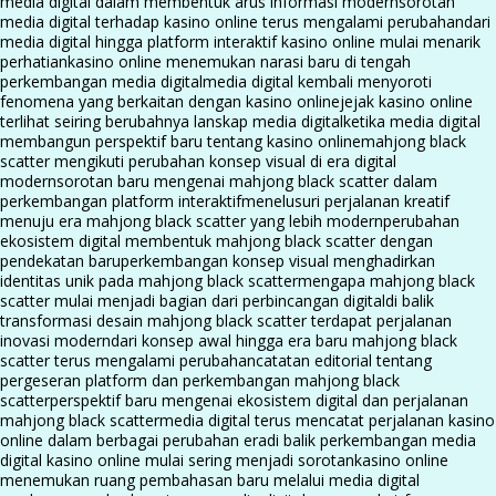
media digital dalam membentuk arus informasi modern
sorotan
media digital terhadap kasino online terus mengalami perubahan
dari
media digital hingga platform interaktif kasino online mulai menarik
perhatian
kasino online menemukan narasi baru di tengah
perkembangan media digital
media digital kembali menyoroti
fenomena yang berkaitan dengan kasino online
jejak kasino online
terlihat seiring berubahnya lanskap media digital
ketika media digital
membangun perspektif baru tentang kasino online
mahjong black
scatter mengikuti perubahan konsep visual di era digital
modern
sorotan baru mengenai mahjong black scatter dalam
perkembangan platform interaktif
menelusuri perjalanan kreatif
menuju era mahjong black scatter yang lebih modern
perubahan
ekosistem digital membentuk mahjong black scatter dengan
pendekatan baru
perkembangan konsep visual menghadirkan
identitas unik pada mahjong black scatter
mengapa mahjong black
scatter mulai menjadi bagian dari perbincangan digital
di balik
transformasi desain mahjong black scatter terdapat perjalanan
inovasi modern
dari konsep awal hingga era baru mahjong black
scatter terus mengalami perubahan
catatan editorial tentang
pergeseran platform dan perkembangan mahjong black
scatter
perspektif baru mengenai ekosistem digital dan perjalanan
mahjong black scatter
media digital terus mencatat perjalanan kasino
online dalam berbagai perubahan era
di balik perkembangan media
digital kasino online mulai sering menjadi sorotan
kasino online
menemukan ruang pembahasan baru melalui media digital