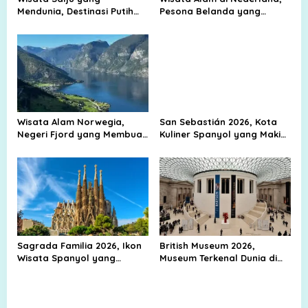
Mendunia, Destinasi Putih
Pesona Belanda yang
yang Selalu Diburu
Bukan Cuma Kanal dan Kota
Wisatawan
Tua
Wisata Alam Norwegia,
San Sebastián 2026, Kota
Negeri Fjord yang Membuat
Kuliner Spanyol yang Makin
Mata Sulit Berpaling
Diburu Wisatawan
Sagrada Familia 2026, Ikon
British Museum 2026,
Wisata Spanyol yang
Museum Terkenal Dunia di
Mendunia
Inggris yang Wajib
Dikunjungi