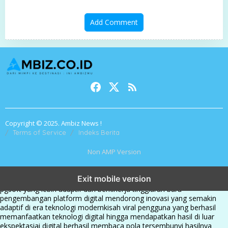
Add Comment
Copyright © 2025. Ambiz News !
Terms of Service
Indeks Berita
Non AMP Version
transformasi digital pragmatic play menjadi inspirasi baru dalam
Exit mobile version
menghadirkan inovasi berkualitas
ai digital menjadi kunci analisis data
pgsoft yang lebih adaptif dan berkinerja tinggi
arah baru
pengembangan platform digital mendorong inovasi yang semakin
adaptif di era teknologi modern
kisah viral pengguna yang berhasil
memanfaatkan teknologi digital hingga mendapatkan hasil di luar
ekspektasi
ai digital berhasil membaca pola tersembunyi hasilnya