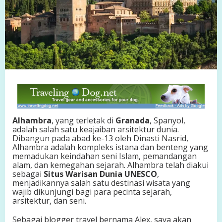
d
a
,
S
p
a
n
y
o
l
:
K
e
Alhambra
, yang terletak di
Granada
, Spanyol,
a
adalah salah satu keajaiban arsitektur dunia.
j
Dibangun pada abad ke-13 oleh Dinasti Nasrid,
a
Alhambra adalah kompleks istana dan benteng yang
i
memadukan keindahan seni Islam, pemandangan
b
alam, dan kemegahan sejarah. Alhambra telah diakui
a
sebagai
Situs Warisan Dunia UNESCO
,
n
menjadikannya salah satu destinasi wisata yang
A
wajib dikunjungi bagi para pecinta sejarah,
r
arsitektur, dan seni.
s
i
Sebagai blogger travel bernama Alex, saya akan
t