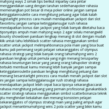
mahjong ways 2 simak tips berikut ini
parlay cara pintar
menggandakan uang dengan taruhan sederhana
poker rahasia
memenangkan pot besar di meja poker online jangan sampai
ketinggalan
roulette cara menghitung peluang agar tidak kalah
lagi
starlight princess cara mudah mendapatkan jackpot dari slot
favoritmu jangan sampai ketinggalan
sugar rush rahasia
mendapatkan bonus dan jackpot yang tidak banyak diketahui baca
tipsnya
tips ampuh main mahjong ways 2 agar selalu menang
wild
bounty showdown panduan lengkap menang di slot dengan mudah
klik untuk tahu lebih
black scatter rahasia menggunakan simbol
scatter untuk jackpot melimpah
bonanza pola main yang bisa buat
kamu jadi pemenang sejati pelajari sekarang
gates of olympus
rahasia strategi yang tidak banyak orang tahu
mahjong wins 2
panduan lengkap untuk pemula yang ingin menang terus
parlay
rahasia keuntungan besar yang jarang orang tahu
poker strategi
terbukti membuat kamu menang lebih banyak jangan sampai
ketinggalan
roulette panduan lengkap menghitung peluang dan
menang besar
starlight princess cara mudah meraih jackpot dari slot
ini jangan sampai ketinggalan
sugar rush strategi rahasia
mendapatkan jackpot lebih cepat baca tipsnya sekarang
baccarat
rahasia menghitung peluang yang pemain profesional gunakan
black
scatter strategi rahasia menggunakan simbol scatter
bonanza teknik
jitu menghindari kekalahan dan menang konsisten pelajari
sekarang
gates of olympus strategi main yang paling ampuh agar
jackpot menantimu
mahjong wins 2 pola scatter yang bikin kamu