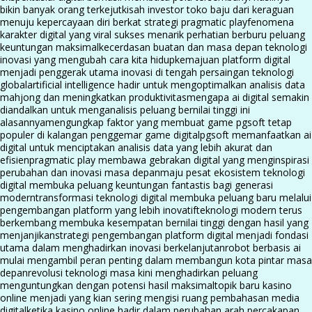
bikin banyak orang terkejut
kisah investor toko baju dari keraguan
menuju kepercayaan diri berkat strategi pragmatic play
fenomena
karakter digital yang viral sukses menarik perhatian berburu peluang
keuntungan maksimal
kecerdasan buatan dan masa depan teknologi
inovasi yang mengubah cara kita hidup
kemajuan platform digital
menjadi penggerak utama inovasi di tengah persaingan teknologi
global
artificial intelligence hadir untuk mengoptimalkan analisis data
mahjong dan meningkatkan produktivitas
mengapa ai digital semakin
diandalkan untuk menganalisis peluang bernilai tinggi ini
alasannya
mengungkap faktor yang membuat game pgsoft tetap
populer di kalangan penggemar game digital
pgsoft memanfaatkan ai
digital untuk menciptakan analisis data yang lebih akurat dan
efisien
pragmatic play membawa gebrakan digital yang menginspirasi
perubahan dan inovasi masa depan
maju pesat ekosistem teknologi
digital membuka peluang keuntungan fantastis bagi generasi
modern
transformasi teknologi digital membuka peluang baru melalui
pengembangan platform yang lebih inovatif
teknologi modern terus
berkembang membuka kesempatan bernilai tinggi dengan hasil yang
menjanjikan
strategi pengembangan platform digital menjadi fondasi
utama dalam menghadirkan inovasi berkelanjutan
robot berbasis ai
mulai mengambil peran penting dalam membangun kota pintar masa
depan
revolusi teknologi masa kini menghadirkan peluang
menguntungkan dengan potensi hasil maksimal
topik baru kasino
online menjadi yang kian sering mengisi ruang pembahasan media
digital
ketika kasino online hadir dalam perubahan arah percakapan