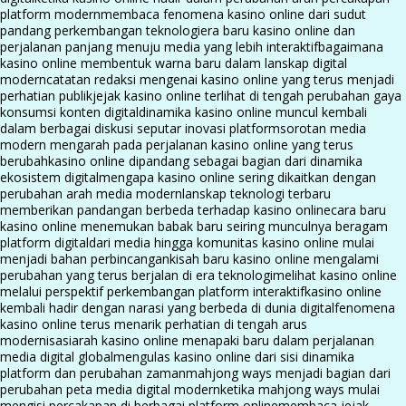
platform modern
membaca fenomena kasino online dari sudut
pandang perkembangan teknologi
era baru kasino online dan
perjalanan panjang menuju media yang lebih interaktif
bagaimana
kasino online membentuk warna baru dalam lanskap digital
modern
catatan redaksi mengenai kasino online yang terus menjadi
perhatian publik
jejak kasino online terlihat di tengah perubahan gaya
konsumsi konten digital
dinamika kasino online muncul kembali
dalam berbagai diskusi seputar inovasi platform
sorotan media
modern mengarah pada perjalanan kasino online yang terus
berubah
kasino online dipandang sebagai bagian dari dinamika
ekosistem digital
mengapa kasino online sering dikaitkan dengan
perubahan arah media modern
lanskap teknologi terbaru
memberikan pandangan berbeda terhadap kasino online
cara baru
kasino online menemukan babak baru seiring munculnya beragam
platform digital
dari media hingga komunitas kasino online mulai
menjadi bahan perbincangan
kisah baru kasino online mengalami
perubahan yang terus berjalan di era teknologi
melihat kasino online
melalui perspektif perkembangan platform interaktif
kasino online
kembali hadir dengan narasi yang berbeda di dunia digital
fenomena
kasino online terus menarik perhatian di tengah arus
modernisasi
arah kasino online menapaki baru dalam perjalanan
media digital global
mengulas kasino online dari sisi dinamika
platform dan perubahan zaman
mahjong ways menjadi bagian dari
perubahan peta media digital modern
ketika mahjong ways mulai
mengisi percakapan di berbagai platform online
membaca jejak