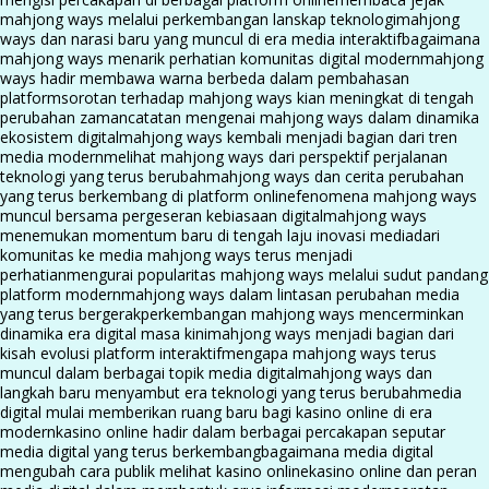
mahjong ways melalui perkembangan lanskap teknologi
mahjong
ways dan narasi baru yang muncul di era media interaktif
bagaimana
mahjong ways menarik perhatian komunitas digital modern
mahjong
ways hadir membawa warna berbeda dalam pembahasan
platform
sorotan terhadap mahjong ways kian meningkat di tengah
perubahan zaman
catatan mengenai mahjong ways dalam dinamika
ekosistem digital
mahjong ways kembali menjadi bagian dari tren
media modern
melihat mahjong ways dari perspektif perjalanan
teknologi yang terus berubah
mahjong ways dan cerita perubahan
yang terus berkembang di platform online
fenomena mahjong ways
muncul bersama pergeseran kebiasaan digital
mahjong ways
menemukan momentum baru di tengah laju inovasi media
dari
komunitas ke media mahjong ways terus menjadi
perhatian
mengurai popularitas mahjong ways melalui sudut pandang
platform modern
mahjong ways dalam lintasan perubahan media
yang terus bergerak
perkembangan mahjong ways mencerminkan
dinamika era digital masa kini
mahjong ways menjadi bagian dari
kisah evolusi platform interaktif
mengapa mahjong ways terus
muncul dalam berbagai topik media digital
mahjong ways dan
langkah baru menyambut era teknologi yang terus berubah
media
digital mulai memberikan ruang baru bagi kasino online di era
modern
kasino online hadir dalam berbagai percakapan seputar
media digital yang terus berkembang
bagaimana media digital
mengubah cara publik melihat kasino online
kasino online dan peran