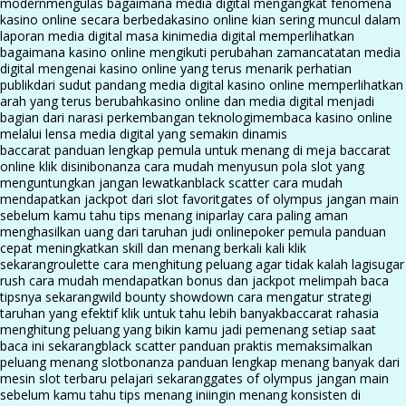
modern
mengulas bagaimana media digital mengangkat fenomena
kasino online secara berbeda
kasino online kian sering muncul dalam
laporan media digital masa kini
media digital memperlihatkan
bagaimana kasino online mengikuti perubahan zaman
catatan media
digital mengenai kasino online yang terus menarik perhatian
publik
dari sudut pandang media digital kasino online memperlihatkan
arah yang terus berubah
kasino online dan media digital menjadi
bagian dari narasi perkembangan teknologi
membaca kasino online
melalui lensa media digital yang semakin dinamis
baccarat panduan lengkap pemula untuk menang di meja baccarat
online klik disini
bonanza cara mudah menyusun pola slot yang
menguntungkan jangan lewatkan
black scatter cara mudah
mendapatkan jackpot dari slot favorit
gates of olympus jangan main
sebelum kamu tahu tips menang ini
parlay cara paling aman
menghasilkan uang dari taruhan judi online
poker pemula panduan
cepat meningkatkan skill dan menang berkali kali klik
sekarang
roulette cara menghitung peluang agar tidak kalah lagi
sugar
rush cara mudah mendapatkan bonus dan jackpot melimpah baca
tipsnya sekarang
wild bounty showdown cara mengatur strategi
taruhan yang efektif klik untuk tahu lebih banyak
baccarat rahasia
menghitung peluang yang bikin kamu jadi pemenang setiap saat
baca ini sekarang
black scatter panduan praktis memaksimalkan
peluang menang slot
bonanza panduan lengkap menang banyak dari
mesin slot terbaru pelajari sekarang
gates of olympus jangan main
sebelum kamu tahu tips menang ini
ingin menang konsisten di