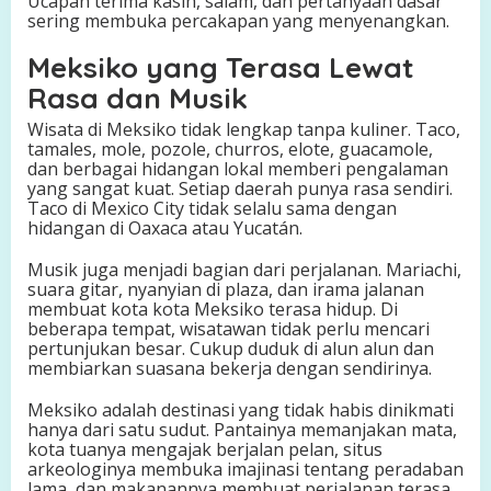
Ucapan terima kasih, salam, dan pertanyaan dasar
sering membuka percakapan yang menyenangkan.
Meksiko yang Terasa Lewat
Rasa dan Musik
Wisata di Meksiko tidak lengkap tanpa kuliner. Taco,
tamales, mole, pozole, churros, elote, guacamole,
dan berbagai hidangan lokal memberi pengalaman
yang sangat kuat. Setiap daerah punya rasa sendiri.
Taco di Mexico City tidak selalu sama dengan
hidangan di Oaxaca atau Yucatán.
Musik juga menjadi bagian dari perjalanan. Mariachi,
suara gitar, nyanyian di plaza, dan irama jalanan
membuat kota kota Meksiko terasa hidup. Di
beberapa tempat, wisatawan tidak perlu mencari
pertunjukan besar. Cukup duduk di alun alun dan
membiarkan suasana bekerja dengan sendirinya.
Meksiko adalah destinasi yang tidak habis dinikmati
hanya dari satu sudut. Pantainya memanjakan mata,
kota tuanya mengajak berjalan pelan, situs
arkeologinya membuka imajinasi tentang peradaban
lama, dan makanannya membuat perjalanan terasa