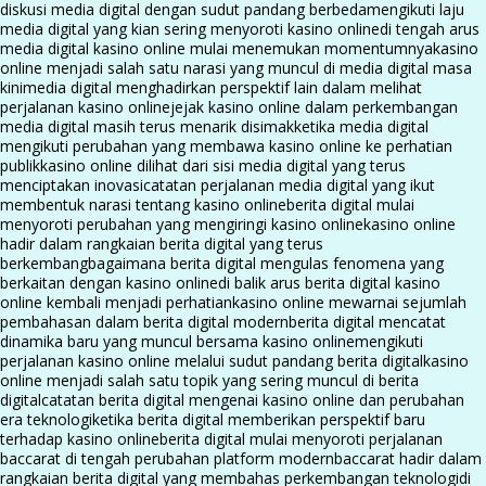
diskusi media digital dengan sudut pandang berbeda
mengikuti laju
media digital yang kian sering menyoroti kasino online
di tengah arus
media digital kasino online mulai menemukan momentumnya
kasino
online menjadi salah satu narasi yang muncul di media digital masa
kini
media digital menghadirkan perspektif lain dalam melihat
perjalanan kasino online
jejak kasino online dalam perkembangan
media digital masih terus menarik disimak
ketika media digital
mengikuti perubahan yang membawa kasino online ke perhatian
publik
kasino online dilihat dari sisi media digital yang terus
menciptakan inovasi
catatan perjalanan media digital yang ikut
membentuk narasi tentang kasino online
berita digital mulai
menyoroti perubahan yang mengiringi kasino online
kasino online
hadir dalam rangkaian berita digital yang terus
berkembang
bagaimana berita digital mengulas fenomena yang
berkaitan dengan kasino online
di balik arus berita digital kasino
online kembali menjadi perhatian
kasino online mewarnai sejumlah
pembahasan dalam berita digital modern
berita digital mencatat
dinamika baru yang muncul bersama kasino online
mengikuti
perjalanan kasino online melalui sudut pandang berita digital
kasino
online menjadi salah satu topik yang sering muncul di berita
digital
catatan berita digital mengenai kasino online dan perubahan
era teknologi
ketika berita digital memberikan perspektif baru
terhadap kasino online
berita digital mulai menyoroti perjalanan
baccarat di tengah perubahan platform modern
baccarat hadir dalam
rangkaian berita digital yang membahas perkembangan teknologi
di