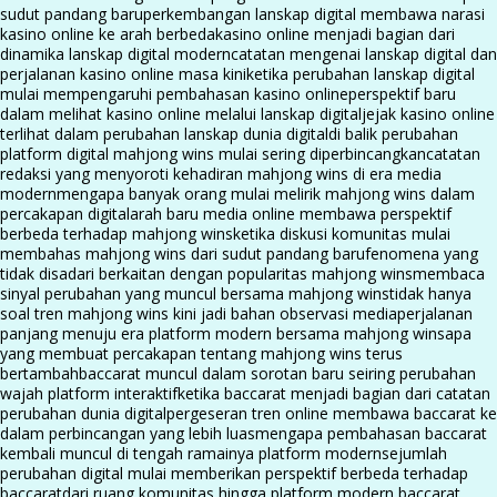
sudut pandang baru
perkembangan lanskap digital membawa narasi
kasino online ke arah berbeda
kasino online menjadi bagian dari
dinamika lanskap digital modern
catatan mengenai lanskap digital dan
perjalanan kasino online masa kini
ketika perubahan lanskap digital
mulai mempengaruhi pembahasan kasino online
perspektif baru
dalam melihat kasino online melalui lanskap digital
jejak kasino online
terlihat dalam perubahan lanskap dunia digital
di balik perubahan
platform digital mahjong wins mulai sering diperbincangkan
catatan
redaksi yang menyoroti kehadiran mahjong wins di era media
modern
mengapa banyak orang mulai melirik mahjong wins dalam
percakapan digital
arah baru media online membawa perspektif
berbeda terhadap mahjong wins
ketika diskusi komunitas mulai
membahas mahjong wins dari sudut pandang baru
fenomena yang
tidak disadari berkaitan dengan popularitas mahjong wins
membaca
sinyal perubahan yang muncul bersama mahjong wins
tidak hanya
soal tren mahjong wins kini jadi bahan observasi media
perjalanan
panjang menuju era platform modern bersama mahjong wins
apa
yang membuat percakapan tentang mahjong wins terus
bertambah
baccarat muncul dalam sorotan baru seiring perubahan
wajah platform interaktif
ketika baccarat menjadi bagian dari catatan
perubahan dunia digital
pergeseran tren online membawa baccarat ke
dalam perbincangan yang lebih luas
mengapa pembahasan baccarat
kembali muncul di tengah ramainya platform modern
sejumlah
perubahan digital mulai memberikan perspektif berbeda terhadap
baccarat
dari ruang komunitas hingga platform modern baccarat