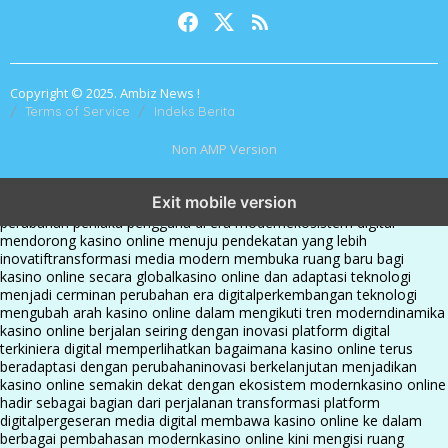
Copyright © 2025. Ambiz News !
Terms of Service
Indeks Berita
Non AMP Version
kasino online menjadi bagian dari transformasi ekosistem digital
Exit mobile version
yang terus berkembang
perkembangan kasino online mencerminkan
perubahan perilaku pengguna di era modern
ekosistem digital
mendorong kasino online menuju pendekatan yang lebih
inovatif
transformasi media modern membuka ruang baru bagi
kasino online secara global
kasino online dan adaptasi teknologi
menjadi cerminan perubahan era digital
perkembangan teknologi
mengubah arah kasino online dalam mengikuti tren modern
dinamika
kasino online berjalan seiring dengan inovasi platform digital
terkini
era digital memperlihatkan bagaimana kasino online terus
beradaptasi dengan perubahan
inovasi berkelanjutan menjadikan
kasino online semakin dekat dengan ekosistem modern
kasino online
hadir sebagai bagian dari perjalanan transformasi platform
digital
pergeseran media digital membawa kasino online ke dalam
berbagai pembahasan modern
kasino online kini mengisi ruang