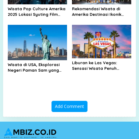
Wisata Pop Culture Amerika
Rekomendasi Wisata di
2025 Lokasi Syuting Film
Amerika Destinasi Ikonik
Hollywood Museum Musik
hingga Permata
Tersembunyi
Liburan ke Las Vegas:
Wisata di USA, Eksplorasi
Sensasi Wisata Penuh
Negeri Paman Sam yang
Hiburan dan Kemewahan di
Penuh Keajaiban
Kota 24 Jam
Add Comment