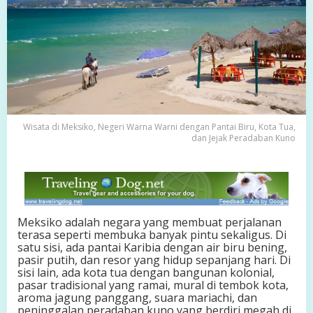
o
,
N
e
g
e
r
i
W
a
Wisata di Meksiko, Negeri Warna Warni dengan Pantai Biru, Kota Tua,
r
dan Jejak Peradaban Kuno
n
a
W
a
r
n
Meksiko adalah negara yang membuat perjalanan
i
terasa seperti membuka banyak pintu sekaligus. Di
d
satu sisi, ada pantai Karibia dengan air biru bening,
e
pasir putih, dan resor yang hidup sepanjang hari. Di
n
sisi lain, ada kota tua dengan bangunan kolonial,
g
pasar tradisional yang ramai, mural di tembok kota,
a
aroma jagung panggang, suara mariachi, dan
n
peninggalan peradaban kuno yang berdiri megah di
P