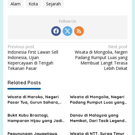
Alam
Kota
Sejarah
Follow Us
P
Previous post
Next post
Indonesia First Lawan Sell
Wisata di Mongolia, Negeri
o
Indonesia, Ujian
Padang Rumput Luas yang
s
Kepercayaan di Tengah
Membuat Langit Terasa
Tekanan Pasar
Lebih Dekat
t
n
Related Posts
a
v
Wisata di Maroko, Negeri
Wisata di Mongolia, Negeri
Pasar Tua, Gurun Sahara,
Padang Rumput Luas yang
i
dan Kota Biru yang Memikat
Membuat Langit Terasa
g
Lebih Dekat
Bukit Kubu Brastagi,
Danau di Malaysia yang
Hamparan Hijau yang Jadi
Memikat, Dari Tasik Legenda
a
Tempat Liburan Favorit
sampai Surga Air di Tengah
t
Keluarga
Hutan
Pegunungan Jayawijaya,
Wisata di NTT, Surga Timur