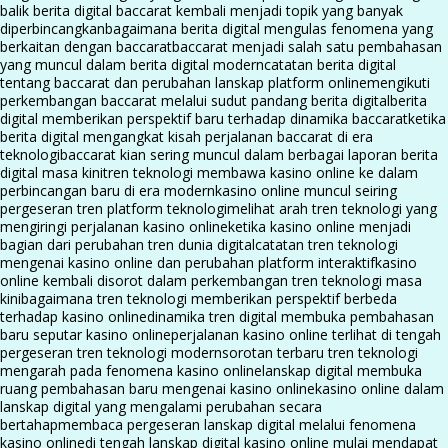
balik berita digital baccarat kembali menjadi topik yang banyak
diperbincangkan
bagaimana berita digital mengulas fenomena yang
berkaitan dengan baccarat
baccarat menjadi salah satu pembahasan
yang muncul dalam berita digital modern
catatan berita digital
tentang baccarat dan perubahan lanskap platform online
mengikuti
perkembangan baccarat melalui sudut pandang berita digital
berita
digital memberikan perspektif baru terhadap dinamika baccarat
ketika
berita digital mengangkat kisah perjalanan baccarat di era
teknologi
baccarat kian sering muncul dalam berbagai laporan berita
digital masa kini
tren teknologi membawa kasino online ke dalam
perbincangan baru di era modern
kasino online muncul seiring
pergeseran tren platform teknologi
melihat arah tren teknologi yang
mengiringi perjalanan kasino online
ketika kasino online menjadi
bagian dari perubahan tren dunia digital
catatan tren teknologi
mengenai kasino online dan perubahan platform interaktif
kasino
online kembali disorot dalam perkembangan tren teknologi masa
kini
bagaimana tren teknologi memberikan perspektif berbeda
terhadap kasino online
dinamika tren digital membuka pembahasan
baru seputar kasino online
perjalanan kasino online terlihat di tengah
pergeseran tren teknologi modern
sorotan terbaru tren teknologi
mengarah pada fenomena kasino online
lanskap digital membuka
ruang pembahasan baru mengenai kasino online
kasino online dalam
lanskap digital yang mengalami perubahan secara
bertahap
membaca pergeseran lanskap digital melalui fenomena
kasino online
di tengah lanskap digital kasino online mulai mendapat