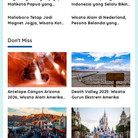
i
Mahkota Papua yang
Indonesia yang Selalu Bikin
Menyimpan Salju, Batu, dan
Rindu Pulang
o
Cerita Alam
Malioboro Tetap Jadi
Wisata Alam di Nederland,
n
Magnet Jogja, Wisata Kota
Pesona Belanda yang
yang Tak Pernah Sepi
Bukan Cuma Kanal dan Kota
Tua
Don't Miss
Antelope Canyon Arizona
Death Valley 2025: Wisata
2026, Wisata Alam Amerika
Gurun Ekstrem Amerika
Yang Viral Di Dunia