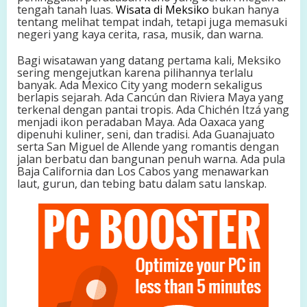
tengah tanah luas.
Wisata di Meksiko
bukan hanya
a
tentang melihat tempat indah, tetapi juga memasuki
n
negeri yang kaya cerita, rasa, musik, dan warna.
t
a
Bagi wisatawan yang datang pertama kali, Meksiko
i
sering mengejutkan karena pilihannya terlalu
B
banyak. Ada Mexico City yang modern sekaligus
i
berlapis sejarah. Ada Cancún dan Riviera Maya yang
r
terkenal dengan pantai tropis. Ada Chichén Itzá yang
u
menjadi ikon peradaban Maya. Ada Oaxaca yang
,
dipenuhi kuliner, seni, dan tradisi. Ada Guanajuato
K
serta San Miguel de Allende yang romantis dengan
o
jalan berbatu dan bangunan penuh warna. Ada pula
t
Baja California dan Los Cabos yang menawarkan
a
laut, gurun, dan tebing batu dalam satu lanskap.
T
u
a
,
d
a
n
J
e
j
a