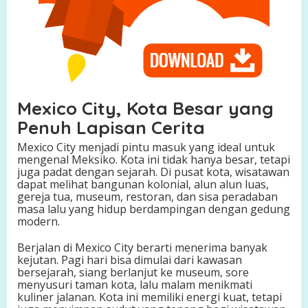
k
P
e
r
a
d
a
b
Mexico City, Kota Besar yang
a
Penuh Lapisan Cerita
n
K
Mexico City menjadi pintu masuk yang ideal untuk
u
mengenal Meksiko. Kota ini tidak hanya besar, tetapi
n
juga padat dengan sejarah. Di pusat kota, wisatawan
o
dapat melihat bangunan kolonial, alun alun luas,
gereja tua, museum, restoran, dan sisa peradaban
masa lalu yang hidup berdampingan dengan gedung
modern.
Berjalan di Mexico City berarti menerima banyak
kejutan. Pagi hari bisa dimulai dari kawasan
bersejarah, siang berlanjut ke museum, sore
menyusuri taman kota, lalu malam menikmati
kuliner jalanan. Kota ini memiliki energi kuat, tetapi