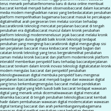
terus menarik perhatian
fenomena baru di dunia online membuat
baccarat kembali menjadi bahan observasi
baccarat dalam kacamata
media modern menghadirkan narasi yang berbeda
catatan perubahan
platform memperlihatkan bagaimana baccarat masuk ke percakapan
digital
melihat arah pergeseran tren melalui sorotan terhadap
baccarat
kronik teknologi mencatat perjalanan baccarat di tengah
perubahan era digital
baccarat muncul dalam kronik perubahan
platform teknologi modern
menelusuri jejak baccarat melalui kronik
perkembangan dunia digital
di balik kronik teknologi terdapat
perubahan yang mengiringi baccarat
kronik digital mengungkap sisi
lain perjalanan baccarat masa kini
baccarat menjadi bagian dari
catatan kronik teknologi yang terus bergerak
melihat perubahan
zaman melalui kronik baccarat dan platform modern
kronik platform
interaktif memberikan perspektif baru terhadap baccarat
perjalanan
baccarat terekam dalam kronik inovasi teknologi digital
catatan kronik
modern mengulas baccarat dari perspektif perubahan
teknologi
wawasan digital membuka perspektif baru mengenai
perjalanan baccarat
baccarat menjadi bagian dari wawasan digital
yang terus berkembang
mengulas baccarat melalui pendekatan
wawasan digital yang lebih luas
di balik baccarat terdapat wawasan
digital yang menarik untuk dicermati
wawasan digital mencatat
dinamika baccarat di tengah perubahan teknologi
baccarat kembali
hadir dalam pembahasan wawasan digital modern
catatan wawasan
digital tentang baccarat dan arah perkembangannya
bagaimana
wawasan digital melihat perubahan yang berkaitan dengan