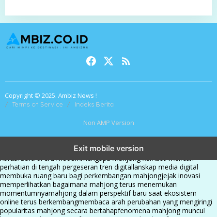
1
8
B
Y
A
L
E
X
Copyright © 2025. Ambiz News !
Terms of Service
Indeks Berita
Non AMP Version
mahjong menjadi sorotan dalam perubahan pola interaksi digital
Exit mobile version
masa kini
dari komunitas hingga platform mahjong membangun
narasi baru di era modern
mengapa mahjong kembali mencuri
perhatian di tengah pergeseran tren digital
lanskap media digital
membuka ruang baru bagi perkembangan mahjong
jejak inovasi
memperlihatkan bagaimana mahjong terus menemukan
momentumnya
mahjong dalam perspektif baru saat ekosistem
online terus berkembang
membaca arah perubahan yang mengiringi
popularitas mahjong secara bertahap
fenomena mahjong muncul