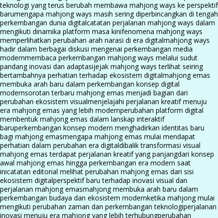
teknologi yang terus berubah membawa mahjong ways ke perspektif
baru
mengapa mahjong ways masih sering diperbincangkan di tengah
perkembangan dunia digital
catatan perjalanan mahjong ways dalam
mengikuti dinamika platform masa kini
fenomena mahjong ways
memperlihatkan perubahan arah narasi di era digital
mahjong ways
hadir dalam berbagai diskusi mengenai perkembangan media
modern
membaca perkembangan mahjong ways melalui sudut
pandang inovasi dan adaptasi
jejak mahjong ways terlihat seiring
bertambahnya perhatian terhadap ekosistem digital
mahjong emas
membuka arah baru dalam perkembangan konsep digital
modern
sorotan terbaru mahjong emas menjadi bagian dari
perubahan ekosistem visual
menjelajahi perjalanan kreatif menuju
era mahjong emas yang lebih modern
perubahan platform digital
membentuk mahjong emas dalam lanskap interaktif
baru
perkembangan konsep modern menghadirkan identitas baru
bagi mahjong emas
mengapa mahjong emas mulai mendapat
perhatian dalam perubahan era digital
dibalik transformasi visual
mahjong emas terdapat perjalanan kreatif yang panjang
dari konsep
awal mahjong emas hingga perkembangan era modern saat
ini
catatan editorial melihat perubahan mahjong emas dari sisi
ekosistem digital
perspektif baru terhadap inovasi visual dan
perjalanan mahjong emas
mahjong membuka arah baru dalam
perkembangan budaya dan ekosistem modern
ketika mahjong mulai
mengikuti perubahan zaman dan perkembangan teknologi
perjalanan
inovasi menuju era mahjong yang lebih terhubung
perubahan