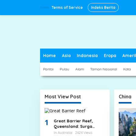
Skip
to
Terms of Service
Indeks Berita
content
Home
Asia
Indonesia
Eropa
Ameri
Pantai
Pulau
Alam
Taman Nasional
Kota
Most View Post
China
1
Great Barrier Reef,
Queensland: Surga
Bawah Laut Terbesar di
In Australia
2624 Views