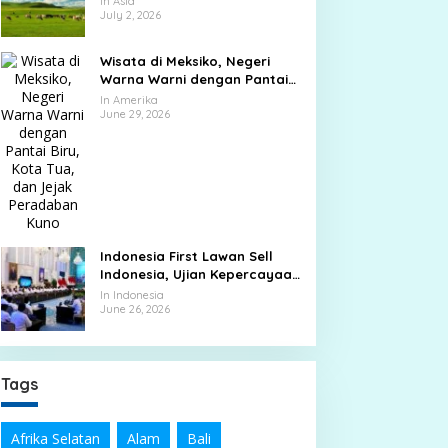
In Asia
Dekat
July 2, 2026
Wisata di Meksiko, Negeri
Warna Warni dengan Pantai
Biru, Kota Tua, dan Jejak
In Amerika
Peradaban Kuno
June 29, 2026
Indonesia First Lawan Sell
Indonesia, Ujian Kepercayaan
di Tengah Tekanan Pasar
In Indonesia
June 26, 2026
Tags
Afrika Selatan
Alam
Bali