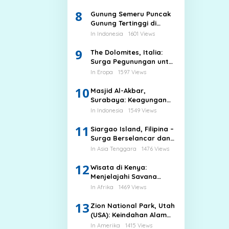
8
Gunung Semeru Puncak
Gunung Tertinggi di
Pulau Jawa
In Indonesia
1601 Views
9
The Dolomites, Italia:
Surga Pegunungan untuk
Hiking dan Ski
In Eropa
1597 Views
10
Masjid Al-Akbar,
Surabaya: Keagungan
Arsitektur dan
In Indonesia
1549 Views
Spiritualitas di Kota
11
Pahlawan
Siargao Island, Filipina –
Surga Berselancar dan
Pantai Alami yang
In Asia Tenggara
1476 Views
Memikat
12
Wisata di Kenya:
Menjelajahi Savana
Afrika, Budaya Suku
In Afrika
1469 Views
Maasai, dan Pantai
13
Eksotis
Zion National Park, Utah
(USA): Keindahan Alam
yang Megah
In Amerika
1415 Views