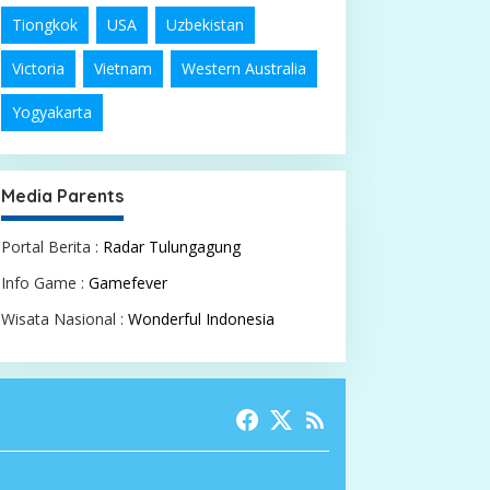
Tiongkok
USA
Uzbekistan
Victoria
Vietnam
Western Australia
Yogyakarta
Media Parents
Portal Berita :
Radar Tulungagung
Info Game :
Gamefever
Wisata Nasional :
Wonderful Indonesia