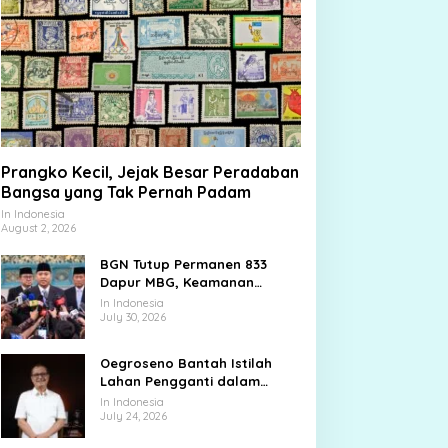
Prangko Kecil, Jejak Besar Peradaban
Bangsa yang Tak Pernah Padam
In Indonesia
August 2, 2026
BGN Tutup Permanen 833
Dapur MBG, Keamanan
Pangan Jadi Ujian Besar
In Indonesia
July 30, 2026
Oegroseno Bantah Istilah
Lahan Pengganti dalam
Pembelian Tanah Lembang
In Indonesia
July 24, 2026