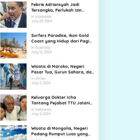
Febrie Adriansyah Jadi
Tersangka, Perlukah Izin
Presiden?
In Indonesia
July 20, 2026
Surfers Paradise, Ikon Gold
Coast yang Hidup dari Pagi
hingga Malam
In Australia
July 12, 2026
Wisata di Maroko, Negeri
Pasar Tua, Gurun Sahara, dan
Kota Biru yang Memikat
In Afrika
July 9, 2026
Keluarga Dokter Icha
Tantang Pejabat TTU Jalani
Sumpah Adat
In Indonesia
July 6, 2026
Wisata di Mongolia, Negeri
Padang Rumput Luas yang
Membuat Langit Terasa Lebih