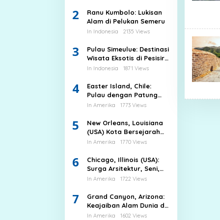
Dunia
2
Ranu Kumbolo: Lukisan
Alam di Pelukan Semeru
In Indonesia
2135 Views
3
Pulau Simeulue: Destinasi
Wisata Eksotis di Pesisir
Barat Aceh
In Indonesia
1871 Views
4
Easter Island, Chile:
Pulau dengan Patung
Batu Moai yang
In Amerika
1773 Views
Misterius
5
New Orleans, Louisiana
(USA) Kota Bersejarah
dengan Pengaruh
In Amerika
1770 Views
Prancis
6
Chicago, Illinois (USA):
Surga Arsitektur, Seni,
dan Keindahan Taman
In Amerika
1722 Views
Kota
7
Grand Canyon, Arizona:
Keajaiban Alam Dunia di
Amerika Serikat
In Amerika
1602 Views