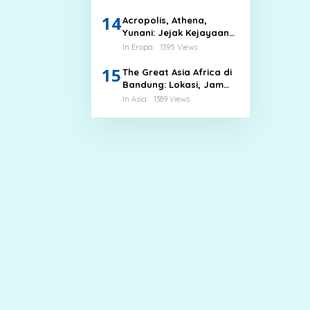
14
Acropolis, Athena,
Yunani: Jejak Kejayaan
Peradaban Kuno
In Eropa
1395 Views
15
The Great Asia Africa di
Bandung: Lokasi, Jam
Buka, dan Tiket Masuk
In Asia
1389 Views