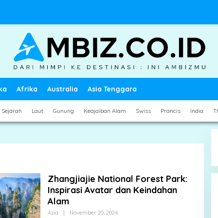
ka
Afrika
Australia
Asia Tenggara
Sejarah
Laut
Gunung
Keajaiban Alam
Swiss
Prancis
India
T
Zhangjiajie National Forest Park:
Inspirasi Avatar dan Keindahan
Alam
By
Asia
|
November 20, 2024