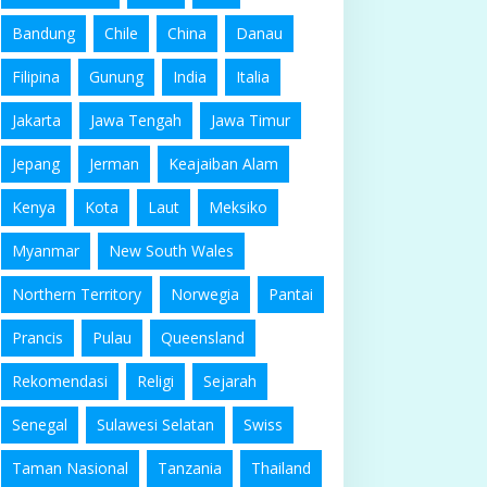
Bandung
Chile
China
Danau
Filipina
Gunung
India
Italia
Jakarta
Jawa Tengah
Jawa Timur
Jepang
Jerman
Keajaiban Alam
Kenya
Kota
Laut
Meksiko
Myanmar
New South Wales
Northern Territory
Norwegia
Pantai
Prancis
Pulau
Queensland
Rekomendasi
Religi
Sejarah
Senegal
Sulawesi Selatan
Swiss
Taman Nasional
Tanzania
Thailand