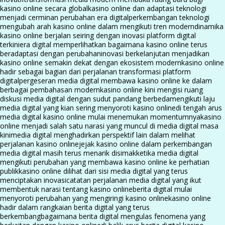
kasino online secara global
kasino online dan adaptasi teknologi
menjadi cerminan perubahan era digital
perkembangan teknologi
mengubah arah kasino online dalam mengikuti tren modern
dinamika
kasino online berjalan seiring dengan inovasi platform digital
terkini
era digital memperlihatkan bagaimana kasino online terus
beradaptasi dengan perubahan
inovasi berkelanjutan menjadikan
kasino online semakin dekat dengan ekosistem modern
kasino online
hadir sebagai bagian dari perjalanan transformasi platform
digital
pergeseran media digital membawa kasino online ke dalam
berbagai pembahasan modern
kasino online kini mengisi ruang
diskusi media digital dengan sudut pandang berbeda
mengikuti laju
media digital yang kian sering menyoroti kasino online
di tengah arus
media digital kasino online mulai menemukan momentumnya
kasino
online menjadi salah satu narasi yang muncul di media digital masa
kini
media digital menghadirkan perspektif lain dalam melihat
perjalanan kasino online
jejak kasino online dalam perkembangan
media digital masih terus menarik disimak
ketika media digital
mengikuti perubahan yang membawa kasino online ke perhatian
publik
kasino online dilihat dari sisi media digital yang terus
menciptakan inovasi
catatan perjalanan media digital yang ikut
membentuk narasi tentang kasino online
berita digital mulai
menyoroti perubahan yang mengiringi kasino online
kasino online
hadir dalam rangkaian berita digital yang terus
berkembang
bagaimana berita digital mengulas fenomena yang