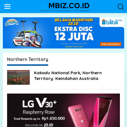
S
k
i
p
t
o
c
o
n
t
e
n
Northern Territory
t
Kakadu National Park, Northern
Territory: Keindahan Australia