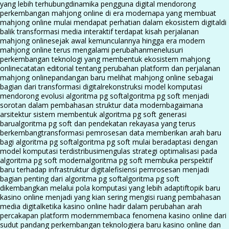
yang lebih terhubung
dinamika pengguna digital mendorong
perkembangan mahjong online di era modern
apa yang membuat
mahjong online mulai mendapat perhatian dalam ekosistem digital
di
balik transformasi media interaktif terdapat kisah perjalanan
mahjong online
sejak awal kemunculannya hingga era modern
mahjong online terus mengalami perubahan
menelusuri
perkembangan teknologi yang membentuk ekosistem mahjong
online
catatan editorial tentang perubahan platform dan perjalanan
mahjong online
pandangan baru melihat mahjong online sebagai
bagian dari transformasi digital
rekonstruksi model komputasi
mendorong evolusi algoritma pg soft
algoritma pg soft menjadi
sorotan dalam pembahasan struktur data modern
bagaimana
arsitektur sistem membentuk algoritma pg soft generasi
baru
algoritma pg soft dan pendekatan rekayasa yang terus
berkembang
transformasi pemrosesan data memberikan arah baru
bagi algoritma pg soft
algoritma pg soft mulai beradaptasi dengan
model komputasi terdistribusi
mengulas strategi optimalisasi pada
algoritma pg soft modern
algoritma pg soft membuka perspektif
baru terhadap infrastruktur digital
efisiensi pemrosesan menjadi
bagian penting dari algoritma pg soft
algoritma pg soft
dikembangkan melalui pola komputasi yang lebih adaptif
topik baru
kasino online menjadi yang kian sering mengisi ruang pembahasan
media digital
ketika kasino online hadir dalam perubahan arah
percakapan platform modern
membaca fenomena kasino online dari
sudut pandang perkembangan teknologi
era baru kasino online dan