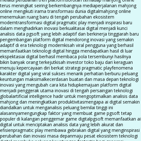
terus meningkat seiring berkembangnya media
perjalanan mahjong
online mengikuti irama transformasi dunia digital
mahjong online
menemukan ruang baru di tengah perubahan ekosistem
modern
transformasi digital pragmatic play menjadi inspirasi baru
dalam menghadirkan inovasi berkualitas
ai digital menjadi kunci
analisis data pgsoft yang lebih adaptif dan berkinerja tinggi
arah baru
pengembangan platform digital mendorong inovasi yang semakin
adaptif di era teknologi modern
kisah viral pengguna yang berhasil
memanfaatkan teknologi digital hingga mendapatkan hasil di luar
ekspektasi
ai digital berhasil membaca pola tersembunyi hasilnya
bikin banyak orang terkejut
kisah investor toko baju dari keraguan
menuju kepercayaan diri berkat strategi pragmatic play
fenomena
karakter digital yang viral sukses menarik perhatian berburu peluang
keuntungan maksimal
kecerdasan buatan dan masa depan teknologi
inovasi yang mengubah cara kita hidup
kemajuan platform digital
menjadi penggerak utama inovasi di tengah persaingan teknologi
global
artificial intelligence hadir untuk mengoptimalkan analisis data
mahjong dan meningkatkan produktivitas
mengapa ai digital semakin
diandalkan untuk menganalisis peluang bernilai tinggi ini
alasannya
mengungkap faktor yang membuat game pgsoft tetap
populer di kalangan penggemar game digital
pgsoft memanfaatkan ai
digital untuk menciptakan analisis data yang lebih akurat dan
efisien
pragmatic play membawa gebrakan digital yang menginspirasi
perubahan dan inovasi masa depan
maju pesat ekosistem teknologi