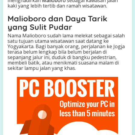
menghadirkan
Malioboro
sebagai kawasan jalan
a
kaki yang lebih tertib dan ramah wisatawan.
y
a
Malioboro dan Daya Tarik
n
yang Sulit Pudar
g
T
Nama Malioboro sudah lama melekat sebagai salah
a
satu tujuan utama wisatawan saat datang ke
k
Yogyakarta. Bagi banyak orang, perjalanan ke Jogja
P
terasa belum lengkap bila belum berjalan di
e
sepanjang jalur ini, duduk di bangku pedestrian,
r
membeli batik, atau menikmati suasana malam di
n
sekitar lampu jalan yang khas.
a
h
S
e
p
i