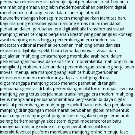
perubahan ekosistem visual
menjelajahi perjalanan kreatif menuju
era mahjong emas yang lebih modern
perubahan platform digital
membentuk mahjong emas dalam lanskap interaktif
baru
perkembangan konsep modern menghadirkan identitas baru
bagi mahjong emas
mengapa mahjong emas mulai mendapat
perhatian dalam perubahan era digital
dibalik transformasi visual
mahjong emas terdapat perjalanan kreatif yang panjang
dari konsep
awal mahjong emas hingga perkembangan era modern saat
ini
catatan editorial melihat perubahan mahjong emas dari sisi
ekosistem digital
perspektif baru terhadap inovasi visual dan
perjalanan mahjong emas
mahjong membuka arah baru dalam
perkembangan budaya dan ekosistem modern
ketika mahjong mulai
mengikuti perubahan zaman dan perkembangan teknologi
perjalanan
inovasi menuju era mahjong yang lebih terhubung
perubahan
ekosistem modern mendorong adaptasi mahjong di era
digital
mengapa mahjong tetap menarik perhatian di tengah
perubahan generasi
di balik perkembangan platform terdapat evolusi
mahjong yang terus berjalan
dari tradisi hingga era modern mahjong
terus mengalami perubahan
membaca pergeseran budaya digital
melalui perkembangan mahjong
perspektif baru terhadap perjalanan
mahjong di lingkungan modern
arah perubahan global membentuk
masa depan mahjong
mahjong online mengalami pergeseran arah
seiring berkembangnya ekosistem digital modern
sorotan baru
mengenai mahjong online di tengah perubahan platform
interaktif
evolusi platform membawa mahjong online menuju fase