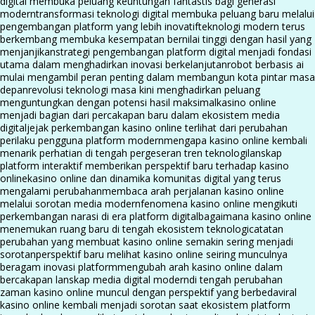
digital membuka peluang keuntungan fantastis bagi generasi
modern
transformasi teknologi digital membuka peluang baru melalui
pengembangan platform yang lebih inovatif
teknologi modern terus
berkembang membuka kesempatan bernilai tinggi dengan hasil yang
menjanjikan
strategi pengembangan platform digital menjadi fondasi
utama dalam menghadirkan inovasi berkelanjutan
robot berbasis ai
mulai mengambil peran penting dalam membangun kota pintar masa
depan
revolusi teknologi masa kini menghadirkan peluang
menguntungkan dengan potensi hasil maksimal
kasino online
menjadi bagian dari percakapan baru dalam ekosistem media
digital
jejak perkembangan kasino online terlihat dari perubahan
perilaku pengguna platform modern
mengapa kasino online kembali
menarik perhatian di tengah pergeseran tren teknologi
lanskap
platform interaktif memberikan perspektif baru terhadap kasino
online
kasino online dan dinamika komunitas digital yang terus
mengalami perubahan
membaca arah perjalanan kasino online
melalui sorotan media modern
fenomena kasino online mengikuti
perkembangan narasi di era platform digital
bagaimana kasino online
menemukan ruang baru di tengah ekosistem teknologi
catatan
perubahan yang membuat kasino online semakin sering menjadi
sorotan
perspektif baru melihat kasino online seiring munculnya
beragam inovasi platform
mengubah arah kasino online dalam
bercakapan lanskap media digital modern
di tengah perubahan
zaman kasino online muncul dengan perspektif yang berbeda
viral
kasino online kembali menjadi sorotan saat ekosistem platform