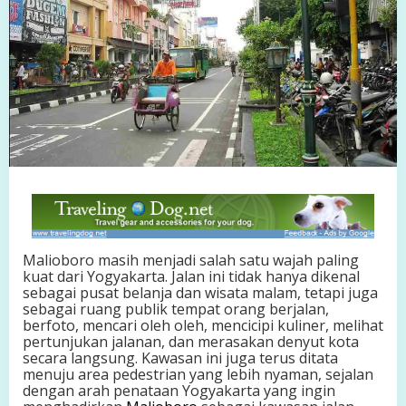
J
a
d
i
M
a
g
n
e
t
J
o
g
j
a
,
Malioboro masih menjadi salah satu wajah paling
W
kuat dari Yogyakarta. Jalan ini tidak hanya dikenal
i
sebagai pusat belanja dan wisata malam, tetapi juga
s
sebagai ruang publik tempat orang berjalan,
a
berfoto, mencari oleh oleh, mencicipi kuliner, melihat
t
pertunjukan jalanan, dan merasakan denyut kota
a
secara langsung. Kawasan ini juga terus ditata
K
menuju area pedestrian yang lebih nyaman, sejalan
o
dengan arah penataan Yogyakarta yang ingin
t