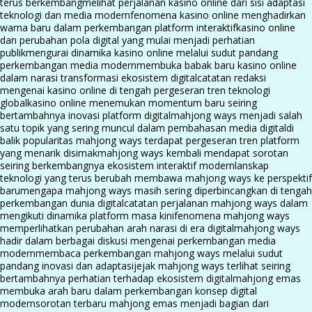
terus berkembang
melihat perjalanan kasino online dari sisi adaptasi
teknologi dan media modern
fenomena kasino online menghadirkan
warna baru dalam perkembangan platform interaktif
kasino online
dan perubahan pola digital yang mulai menjadi perhatian
publik
mengurai dinamika kasino online melalui sudut pandang
perkembangan media modern
membuka babak baru kasino online
dalam narasi transformasi ekosistem digital
catatan redaksi
mengenai kasino online di tengah pergeseran tren teknologi
global
kasino online menemukan momentum baru seiring
bertambahnya inovasi platform digital
mahjong ways menjadi salah
satu topik yang sering muncul dalam pembahasan media digital
di
balik popularitas mahjong ways terdapat pergeseran tren platform
yang menarik disimak
mahjong ways kembali mendapat sorotan
seiring berkembangnya ekosistem interaktif modern
lanskap
teknologi yang terus berubah membawa mahjong ways ke perspektif
baru
mengapa mahjong ways masih sering diperbincangkan di tengah
perkembangan dunia digital
catatan perjalanan mahjong ways dalam
mengikuti dinamika platform masa kini
fenomena mahjong ways
memperlihatkan perubahan arah narasi di era digital
mahjong ways
hadir dalam berbagai diskusi mengenai perkembangan media
modern
membaca perkembangan mahjong ways melalui sudut
pandang inovasi dan adaptasi
jejak mahjong ways terlihat seiring
bertambahnya perhatian terhadap ekosistem digital
mahjong emas
membuka arah baru dalam perkembangan konsep digital
modern
sorotan terbaru mahjong emas menjadi bagian dari