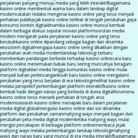
perjalanan panjang menuju media yang lebih interaktif
bagaimana
kasino online membentuk warna baru dalam lanskap digital
modern
catatan redaksi mengenai kasino online yang terus menjadi
perhatian publik
jejak kasino online terlihat di tengah perubahan gaya
konsumsi konten digital
dinamika kasino online muncul kembali
dalam berbagai diskusi seputar inovasi platform
sorotan media
modern mengarah pada perjalanan kasino online yang terus
berubah
kasino online dipandang sebagai bagian dari dinamika
ekosistem digital
mengapa kasino online sering dikaitkan dengan
perubahan arah media modern
lanskap teknologi terbaru
memberikan pandangan berbeda terhadap kasino online
cara baru
kasino online menemukan babak baru seiring munculnya beragam
platform digital
dari media hingga komunitas kasino online mulai
menjadi bahan perbincangan
kisah baru kasino online mengalami
perubahan yang terus berjalan di era teknologi
melihat kasino online
melalui perspektif perkembangan platform interaktif
kasino online
kembali hadir dengan narasi yang berbeda di dunia digital
fenomena
kasino online terus menarik perhatian di tengah arus
modernisasi
arah kasino online menapaki baru dalam perjalanan
media digital global
mengulas kasino online dari sisi dinamika
platform dan perubahan zaman
mahjong ways menjadi bagian dari
perubahan peta media digital modern
ketika mahjong ways mulai
mengisi percakapan di berbagai platform online
membaca jejak
mahjong ways melalui perkembangan lanskap teknologi
mahjong
ways dan narasi baru yang muncul di era media interaktif
bagaimana