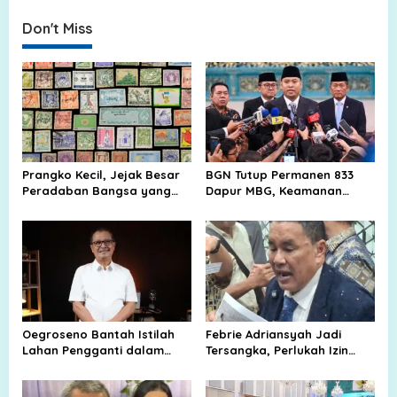
Peradaban Modern
Don't Miss
Prangko Kecil, Jejak Besar
BGN Tutup Permanen 833
Peradaban Bangsa yang
Dapur MBG, Keamanan
Tak Pernah Padam
Pangan Jadi Ujian Besar
Oegroseno Bantah Istilah
Febrie Adriansyah Jadi
Lahan Pengganti dalam
Tersangka, Perlukah Izin
Pembelian Tanah Lembang
Presiden?