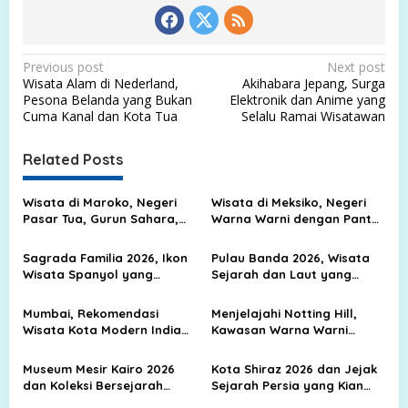
P
Previous post
Next post
Wisata Alam di Nederland,
Akihabara Jepang, Surga
o
Pesona Belanda yang Bukan
Elektronik dan Anime yang
s
Cuma Kanal dan Kota Tua
Selalu Ramai Wisatawan
t
Related Posts
n
a
Wisata di Maroko, Negeri
Wisata di Meksiko, Negeri
v
Pasar Tua, Gurun Sahara,
Warna Warni dengan Pantai
dan Kota Biru yang Memikat
Biru, Kota Tua, dan Jejak
i
Peradaban Kuno
Sagrada Familia 2026, Ikon
Pulau Banda 2026, Wisata
g
Wisata Spanyol yang
Sejarah dan Laut yang
Mendunia
Terkenal
a
Mumbai, Rekomendasi
Menjelajahi Notting Hill,
t
Wisata Kota Modern India
Kawasan Warna Warni
i
yang Terkenal di Dunia
London yang Selalu
Mengundang Langkah
o
Museum Mesir Kairo 2026
Kota Shiraz 2026 dan Jejak
dan Koleksi Bersejarah
Sejarah Persia yang Kian
n
Dunia yang Memukau
Mendunia