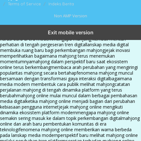
Terms of Service
Indeks Berita
Non AMP Version
mahjong menjadi sorotan dalam perubahan pola interaksi digital
Exit mobile version
masa kini
dari komunitas hingga platform mahjong membangun
narasi baru di era modern
mengapa mahjong kembali mencuri
perhatian di tengah pergeseran tren digital
lanskap media digital
membuka ruang baru bagi perkembangan mahjong
jejak inovasi
memperlihatkan bagaimana mahjong terus menemukan
momentumnya
mahjong dalam perspektif baru saat ekosistem
online terus berkembang
membaca arah perubahan yang mengiringi
popularitas mahjong secara bertahap
fenomena mahjong muncul
bersamaan dengan transformasi gaya interaksi digital
bagaimana
media modern membentuk cara publik melihat mahjong
catatan
perjalanan mahjong di tengah dinamika platform yang terus
berubah
mahjong online mulai muncul dalam berbagai pembahasan
media digital
ketika mahjong online menjadi bagian dari perubahan
kebiasaan pengguna internet
jejak mahjong online mengikuti
dinamika ekosistem platform modern
mengapa mahjong online
semakin sering masuk ke dalam topik perkembangan digital
mahjong
online dan arah baru pembentukan komunitas di era
teknologi
fenomena mahjong online memberikan warna berbeda
pada lanskap media modern
perspektif baru melihat mahjong online
melalui perubahan tren platform
sorotan terhadap mahjong online