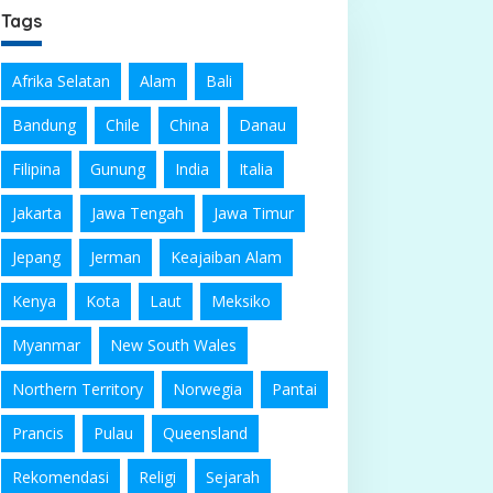
Tags
Afrika Selatan
Alam
Bali
Bandung
Chile
China
Danau
Filipina
Gunung
India
Italia
Jakarta
Jawa Tengah
Jawa Timur
Jepang
Jerman
Keajaiban Alam
Kenya
Kota
Laut
Meksiko
Myanmar
New South Wales
Northern Territory
Norwegia
Pantai
Prancis
Pulau
Queensland
Rekomendasi
Religi
Sejarah