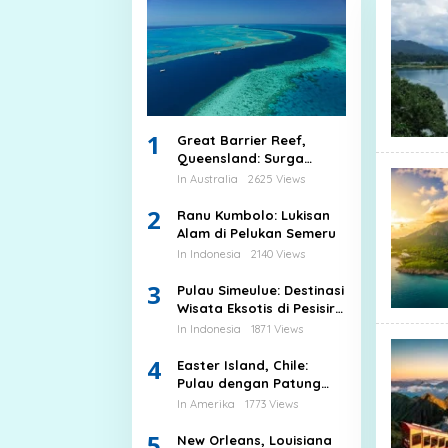
1
Great Barrier Reef,
Queensland: Surga
Bawah Laut Terbesar di
In Australia
2625 Views
Dunia
2
Ranu Kumbolo: Lukisan
Alam di Pelukan Semeru
In Indonesia
2140 Views
3
Pulau Simeulue: Destinasi
Wisata Eksotis di Pesisir
Barat Aceh
In Indonesia
1871 Views
4
Easter Island, Chile:
Pulau dengan Patung
Batu Moai yang
In Amerika
1773 Views
Misterius
5
New Orleans, Louisiana