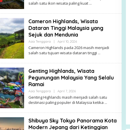
salah satu ikon wisata paling kuat
Cameron Highlands, Wisata
Dataran Tinggi Malaysia yang
Sejuk dan Mendunia
By
Asia Tenggara
|
April 10, 2026
Alex
Cameron Highlands pada 2026 masih menjadi
salah satu tujuan wisata dataran tinggi
Genting Highlands, Wisata
Pegunungan Malaysia Yang Selalu
Ramai
By
Asia Tenggara
|
April 7, 2026
Alex
Genting Highlands masih menjadi salah satu
destinasi paling populer di Malaysia ketika
Shibuya Sky Tokyo Panorama Kota
Modern Jepang dari Ketinggian