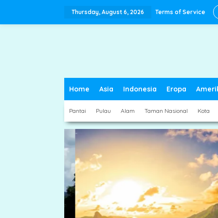
Skip
to
Thursday, August 6, 2026
Terms of Service
content
Home
Asia
Indonesia
Eropa
Ameri
Pantai
Pulau
Alam
Taman Nasional
Kota