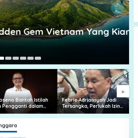
Air di Tengah Hutan
In Asia Tenggara
|
June 14, 2026
dden Gem Vietnam Yang Kian
Apr
»
eno Bantah Istilah
Febrie Adriansyah Jadi
S
Pengganti dalam
Tersangka, Perlukah Izin
C
ian Tanah Lembang
Presiden?
h
enggara