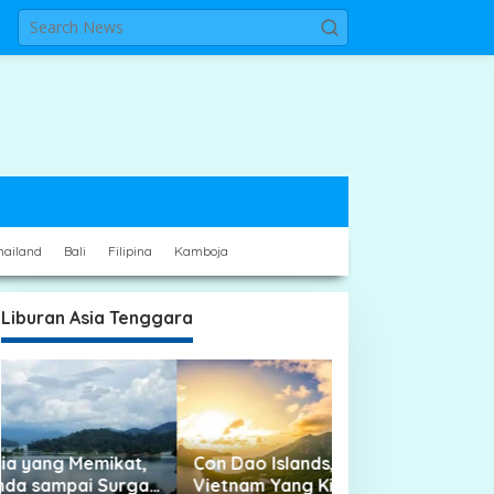
hailand
Bali
Filipina
Kamboja
Liburan Asia Tenggara
Con Dao Islands, Hidden Gem
Fansipan Mounta
Vietnam Yang Kian Dilirik Traveler
Tertinggi Vietn