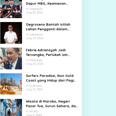
Dapur MBG, Keamanan
Pangan Jadi Ujian Besar
In Indonesia
July 30, 2026
Oegroseno Bantah Istilah
Lahan Pengganti dalam
Pembelian Tanah Lembang
In Indonesia
July 24, 2026
Febrie Adriansyah Jadi
Tersangka, Perlukah Izin
Presiden?
In Indonesia
July 20, 2026
Surfers Paradise, Ikon Gold
Coast yang Hidup dari Pagi
hingga Malam
In Australia
July 12, 2026
Wisata di Maroko, Negeri
Pasar Tua, Gurun Sahara, dan
Kota Biru yang Memikat
In Afrika
July 9, 2026