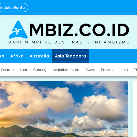
Indeks Berita
ka
Afrika
Australia
Asia Tenggara
Sejarah
Laut
Gunung
Keajaiban Alam
Swiss
Prancis
India
T
Danau di Malaysia yang Memikat,
Dari Tasik Legenda sampai Surga