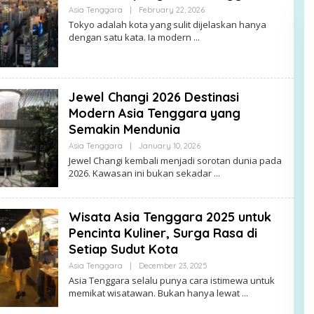
By
Asia Tenggara
|
February 22, 2026
Alex
Tokyo adalah kota yang sulit dijelaskan hanya
dengan satu kata. Ia modern
Jewel Changi 2026 Destinasi
Modern Asia Tenggara yang
Semakin Mendunia
By
Asia Tenggara
|
January 10, 2026
Alex
Jewel Changi kembali menjadi sorotan dunia pada
2026. Kawasan ini bukan sekadar
Wisata Asia Tenggara 2025 untuk
Pencinta Kuliner, Surga Rasa di
Setiap Sudut Kota
By
Asia Tenggara
|
December 23, 2025
Alex
Asia Tenggara selalu punya cara istimewa untuk
memikat wisatawan. Bukan hanya lewat