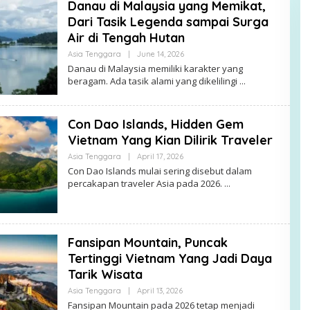
Danau di Malaysia yang Memikat,
Dari Tasik Legenda sampai Surga
Air di Tengah Hutan
By
Asia Tenggara
|
June 14, 2026
Alex
Danau di Malaysia memiliki karakter yang
beragam. Ada tasik alami yang dikelilingi
Con Dao Islands, Hidden Gem
Vietnam Yang Kian Dilirik Traveler
By
Asia Tenggara
|
April 17, 2026
Alex
Con Dao Islands mulai sering disebut dalam
percakapan traveler Asia pada 2026.
Fansipan Mountain, Puncak
Tertinggi Vietnam Yang Jadi Daya
Tarik Wisata
By
Asia Tenggara
|
April 13, 2026
Alex
Fansipan Mountain pada 2026 tetap menjadi