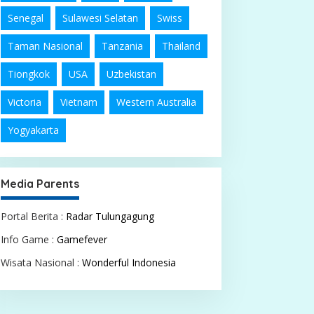
Senegal
Sulawesi Selatan
Swiss
Taman Nasional
Tanzania
Thailand
Tiongkok
USA
Uzbekistan
Victoria
Vietnam
Western Australia
Yogyakarta
Media Parents
Portal Berita :
Radar Tulungagung
Info Game :
Gamefever
Wisata Nasional :
Wonderful Indonesia