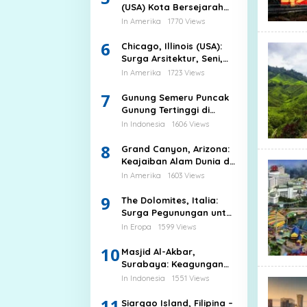
(USA) Kota Bersejarah
dengan Pengaruh
In Amerika
1770 Views
Prancis
6
Chicago, Illinois (USA):
Surga Arsitektur, Seni,
dan Keindahan Taman
In Amerika
1723 Views
Kota
7
Gunung Semeru Puncak
Gunung Tertinggi di
Pulau Jawa
In Indonesia
1606 Views
8
Grand Canyon, Arizona:
Keajaiban Alam Dunia di
Amerika Serikat
In Amerika
1603 Views
9
The Dolomites, Italia:
Surga Pegunungan untuk
Hiking dan Ski
In Eropa
1599 Views
10
Masjid Al-Akbar,
Surabaya: Keagungan
Arsitektur dan
In Indonesia
1551 Views
Spiritualitas di Kota
11
Pahlawan
Siargao Island, Filipina –