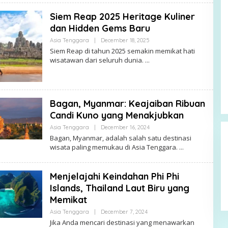
Siem Reap 2025 Heritage Kuliner
dan Hidden Gems Baru
By
Asia Tenggara
|
December 18, 2025
Alex
Siem Reap di tahun 2025 semakin memikat hati
wisatawan dari seluruh dunia.
Bagan, Myanmar: Keajaiban Ribuan
Candi Kuno yang Menakjubkan
By
Asia Tenggara
|
December 16, 2024
Alex
Bagan, Myanmar, adalah salah satu destinasi
wisata paling memukau di Asia Tenggara.
Menjelajahi Keindahan Phi Phi
Islands, Thailand Laut Biru yang
Memikat
By
Asia Tenggara
|
December 7, 2024
Alex
Jika Anda mencari destinasi yang menawarkan