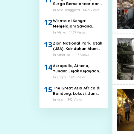
Surga Berselancar dan
Pantai Alami yang
In Asia Tenggara
1476 Views
Memikat
12
Wisata di Kenya:
Menjelajahi Savana
Afrika, Budaya Suku
In Afrika
1469 Views
Maasai, dan Pantai
13
Eksotis
Zion National Park, Utah
(USA): Keindahan Alam
yang Megah
In Amerika
1417 Views
14
Acropolis, Athena,
Yunani: Jejak Kejayaan
Peradaban Kuno
In Eropa
1395 Views
15
The Great Asia Africa di
Bandung: Lokasi, Jam
Buka, dan Tiket Masuk
In Asia
1392 Views