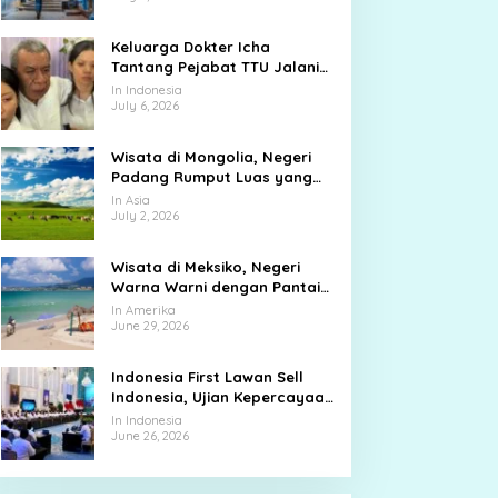
Keluarga Dokter Icha
Tantang Pejabat TTU Jalani
Sumpah Adat
In Indonesia
July 6, 2026
Wisata di Mongolia, Negeri
Padang Rumput Luas yang
Membuat Langit Terasa Lebih
In Asia
Dekat
July 2, 2026
Wisata di Meksiko, Negeri
Warna Warni dengan Pantai
Biru, Kota Tua, dan Jejak
In Amerika
Peradaban Kuno
June 29, 2026
Indonesia First Lawan Sell
Indonesia, Ujian Kepercayaan
di Tengah Tekanan Pasar
In Indonesia
June 26, 2026