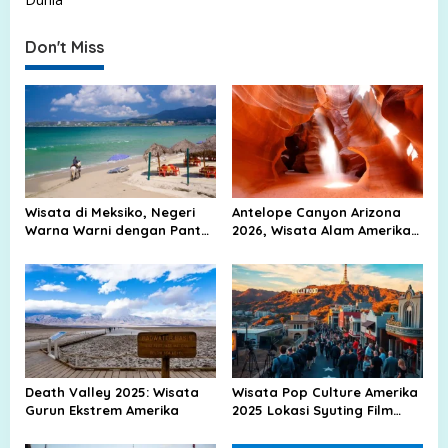
t
n
Don't Miss
a
v
i
g
a
t
Wisata di Meksiko, Negeri
Antelope Canyon Arizona
Warna Warni dengan Pantai
2026, Wisata Alam Amerika
i
Biru, Kota Tua, dan Jejak
Yang Viral Di Dunia
o
Peradaban Kuno
n
Death Valley 2025: Wisata
Wisata Pop Culture Amerika
Gurun Ekstrem Amerika
2025 Lokasi Syuting Film
Hollywood Museum Musik