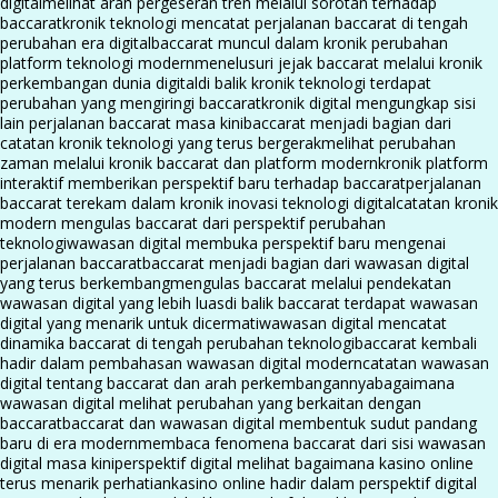
digital
melihat arah pergeseran tren melalui sorotan terhadap
baccarat
kronik teknologi mencatat perjalanan baccarat di tengah
perubahan era digital
baccarat muncul dalam kronik perubahan
platform teknologi modern
menelusuri jejak baccarat melalui kronik
perkembangan dunia digital
di balik kronik teknologi terdapat
perubahan yang mengiringi baccarat
kronik digital mengungkap sisi
lain perjalanan baccarat masa kini
baccarat menjadi bagian dari
catatan kronik teknologi yang terus bergerak
melihat perubahan
zaman melalui kronik baccarat dan platform modern
kronik platform
interaktif memberikan perspektif baru terhadap baccarat
perjalanan
baccarat terekam dalam kronik inovasi teknologi digital
catatan kronik
modern mengulas baccarat dari perspektif perubahan
teknologi
wawasan digital membuka perspektif baru mengenai
perjalanan baccarat
baccarat menjadi bagian dari wawasan digital
yang terus berkembang
mengulas baccarat melalui pendekatan
wawasan digital yang lebih luas
di balik baccarat terdapat wawasan
digital yang menarik untuk dicermati
wawasan digital mencatat
dinamika baccarat di tengah perubahan teknologi
baccarat kembali
hadir dalam pembahasan wawasan digital modern
catatan wawasan
digital tentang baccarat dan arah perkembangannya
bagaimana
wawasan digital melihat perubahan yang berkaitan dengan
baccarat
baccarat dan wawasan digital membentuk sudut pandang
baru di era modern
membaca fenomena baccarat dari sisi wawasan
digital masa kini
perspektif digital melihat bagaimana kasino online
terus menarik perhatian
kasino online hadir dalam perspektif digital