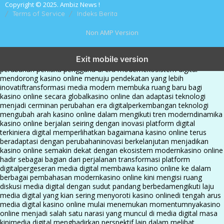
Copyright © 2025. Ambiz News !
Terms of Service
Indeks Berita
Non AMP Version
kasino online menjadi bagian dari transformasi ekosistem digital
Exit mobile version
yang terus berkembang
perkembangan kasino online mencerminkan
perubahan perilaku pengguna di era modern
ekosistem digital
mendorong kasino online menuju pendekatan yang lebih
inovatif
transformasi media modern membuka ruang baru bagi
kasino online secara global
kasino online dan adaptasi teknologi
menjadi cerminan perubahan era digital
perkembangan teknologi
mengubah arah kasino online dalam mengikuti tren modern
dinamika
kasino online berjalan seiring dengan inovasi platform digital
terkini
era digital memperlihatkan bagaimana kasino online terus
beradaptasi dengan perubahan
inovasi berkelanjutan menjadikan
kasino online semakin dekat dengan ekosistem modern
kasino online
hadir sebagai bagian dari perjalanan transformasi platform
digital
pergeseran media digital membawa kasino online ke dalam
berbagai pembahasan modern
kasino online kini mengisi ruang
diskusi media digital dengan sudut pandang berbeda
mengikuti laju
media digital yang kian sering menyoroti kasino online
di tengah arus
media digital kasino online mulai menemukan momentumnya
kasino
online menjadi salah satu narasi yang muncul di media digital masa
kini
media digital menghadirkan perspektif lain dalam melihat