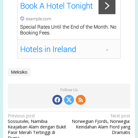
Meksiko
Follow Us
P
Previous post
Next post
Sossusvlei, Namibia
Norwegian Fjords, Norwegia:
o
Keajaiban Alam dengan Bukit
Keindahan Alam Fiord yang
s
Pasir Merah Tertinggi di
Dramatis
Dunia