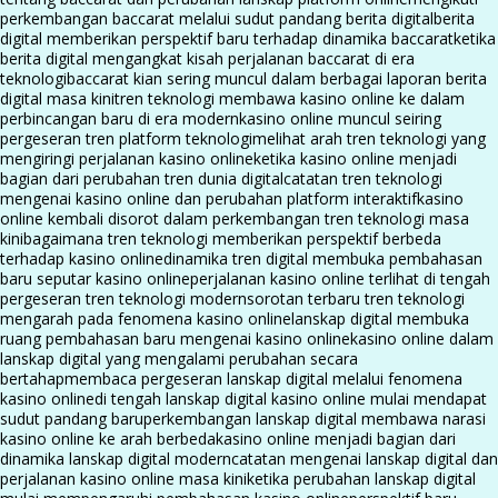
perkembangan baccarat melalui sudut pandang berita digital
berita
digital memberikan perspektif baru terhadap dinamika baccarat
ketika
berita digital mengangkat kisah perjalanan baccarat di era
teknologi
baccarat kian sering muncul dalam berbagai laporan berita
digital masa kini
tren teknologi membawa kasino online ke dalam
perbincangan baru di era modern
kasino online muncul seiring
pergeseran tren platform teknologi
melihat arah tren teknologi yang
mengiringi perjalanan kasino online
ketika kasino online menjadi
bagian dari perubahan tren dunia digital
catatan tren teknologi
mengenai kasino online dan perubahan platform interaktif
kasino
online kembali disorot dalam perkembangan tren teknologi masa
kini
bagaimana tren teknologi memberikan perspektif berbeda
terhadap kasino online
dinamika tren digital membuka pembahasan
baru seputar kasino online
perjalanan kasino online terlihat di tengah
pergeseran tren teknologi modern
sorotan terbaru tren teknologi
mengarah pada fenomena kasino online
lanskap digital membuka
ruang pembahasan baru mengenai kasino online
kasino online dalam
lanskap digital yang mengalami perubahan secara
bertahap
membaca pergeseran lanskap digital melalui fenomena
kasino online
di tengah lanskap digital kasino online mulai mendapat
sudut pandang baru
perkembangan lanskap digital membawa narasi
kasino online ke arah berbeda
kasino online menjadi bagian dari
dinamika lanskap digital modern
catatan mengenai lanskap digital dan
perjalanan kasino online masa kini
ketika perubahan lanskap digital