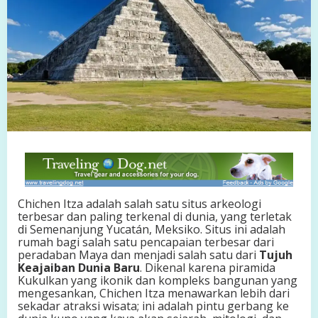
k
s
i
k
o
:
S
i
t
u
s
A
r
k
e
o
Chichen Itza adalah salah satu situs arkeologi
l
terbesar dan paling terkenal di dunia, yang terletak
o
di Semenanjung Yucatán, Meksiko. Situs ini adalah
g
rumah bagi salah satu pencapaian terbesar dari
i
peradaban Maya dan menjadi salah satu dari
Tujuh
M
Keajaiban Dunia Baru
. Dikenal karena piramida
a
Kukulkan yang ikonik dan kompleks bangunan yang
y
mengesankan, Chichen Itza menawarkan lebih dari
a
sekadar atraksi wisata; ini adalah pintu gerbang ke
y