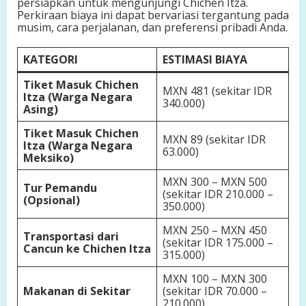
persiapkan untuk mengunjungi Chichen Itza.
Perkiraan biaya ini dapat bervariasi tergantung pada
musim, cara perjalanan, dan preferensi pribadi Anda.
KATEGORI
ESTIMASI BIAYA
Tiket Masuk Chichen
MXN 481 (sekitar IDR
Itza (Warga Negara
340.000)
Asing)
Tiket Masuk Chichen
MXN 89 (sekitar IDR
Itza (Warga Negara
63.000)
Meksiko)
MXN 300 – MXN 500
Tur Pemandu
(sekitar IDR 210.000 –
(Opsional)
350.000)
MXN 250 – MXN 450
Transportasi dari
(sekitar IDR 175.000 –
Cancun ke Chichen Itza
315.000)
MXN 100 – MXN 300
Makanan di Sekitar
(sekitar IDR 70.000 –
210.000)