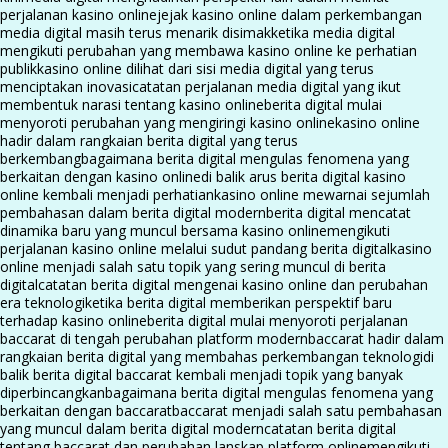
perjalanan kasino online
jejak kasino online dalam perkembangan
media digital masih terus menarik disimak
ketika media digital
mengikuti perubahan yang membawa kasino online ke perhatian
publik
kasino online dilihat dari sisi media digital yang terus
menciptakan inovasi
catatan perjalanan media digital yang ikut
membentuk narasi tentang kasino online
berita digital mulai
menyoroti perubahan yang mengiringi kasino online
kasino online
hadir dalam rangkaian berita digital yang terus
berkembang
bagaimana berita digital mengulas fenomena yang
berkaitan dengan kasino online
di balik arus berita digital kasino
online kembali menjadi perhatian
kasino online mewarnai sejumlah
pembahasan dalam berita digital modern
berita digital mencatat
dinamika baru yang muncul bersama kasino online
mengikuti
perjalanan kasino online melalui sudut pandang berita digital
kasino
online menjadi salah satu topik yang sering muncul di berita
digital
catatan berita digital mengenai kasino online dan perubahan
era teknologi
ketika berita digital memberikan perspektif baru
terhadap kasino online
berita digital mulai menyoroti perjalanan
baccarat di tengah perubahan platform modern
baccarat hadir dalam
rangkaian berita digital yang membahas perkembangan teknologi
di
balik berita digital baccarat kembali menjadi topik yang banyak
diperbincangkan
bagaimana berita digital mengulas fenomena yang
berkaitan dengan baccarat
baccarat menjadi salah satu pembahasan
yang muncul dalam berita digital modern
catatan berita digital
tentang baccarat dan perubahan lanskap platform online
mengikuti