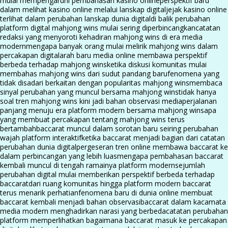
mulai mempengaruhi pembahasan kasino online
perspektif baru
dalam melihat kasino online melalui lanskap digital
jejak kasino online
terlihat dalam perubahan lanskap dunia digital
di balik perubahan
platform digital mahjong wins mulai sering diperbincangkan
catatan
redaksi yang menyoroti kehadiran mahjong wins di era media
modern
mengapa banyak orang mulai melirik mahjong wins dalam
percakapan digital
arah baru media online membawa perspektif
berbeda terhadap mahjong wins
ketika diskusi komunitas mulai
membahas mahjong wins dari sudut pandang baru
fenomena yang
tidak disadari berkaitan dengan popularitas mahjong wins
membaca
sinyal perubahan yang muncul bersama mahjong wins
tidak hanya
soal tren mahjong wins kini jadi bahan observasi media
perjalanan
panjang menuju era platform modern bersama mahjong wins
apa
yang membuat percakapan tentang mahjong wins terus
bertambah
baccarat muncul dalam sorotan baru seiring perubahan
wajah platform interaktif
ketika baccarat menjadi bagian dari catatan
perubahan dunia digital
pergeseran tren online membawa baccarat ke
dalam perbincangan yang lebih luas
mengapa pembahasan baccarat
kembali muncul di tengah ramainya platform modern
sejumlah
perubahan digital mulai memberikan perspektif berbeda terhadap
baccarat
dari ruang komunitas hingga platform modern baccarat
terus menarik perhatian
fenomena baru di dunia online membuat
baccarat kembali menjadi bahan observasi
baccarat dalam kacamata
media modern menghadirkan narasi yang berbeda
catatan perubahan
platform memperlihatkan bagaimana baccarat masuk ke percakapan