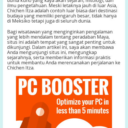
dunia kuno yang kaya akan sejarah, mitologi, dan
a
ilmu pengetahuan. Meski letaknya jauh di luar Asia,
n
Chichen Itza adalah contoh luar biasa dari destinasi
g
budaya yang memiliki pengaruh besar, tidak hanya
T
di Meksiko tetapi juga di seluruh dunia.
e
r
Bagi wisatawan yang menginginkan pengalaman
k
yang lebih mendalam tentang peradaban Maya,
e
situs ini adalah tempat yang sangat penting untuk
n
dikunjungi. Dalam artikel ini, saya akan membawa
a
Anda mengunjungi situs ini, mengungkap
l
sejarahnya, serta memberikan informasi praktis
untuk membantu Anda merencanakan perjalanan ke
Chichen Itza.