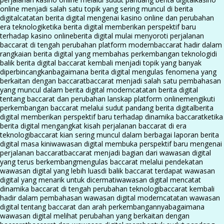
online menjadi salah satu topik yang sering muncul di berita
digital
catatan berita digital mengenai kasino online dan perubahan
era teknologi
ketika berita digital memberikan perspektif baru
terhadap kasino online
berita digital mulai menyoroti perjalanan
baccarat di tengah perubahan platform modern
baccarat hadir dalam
rangkaian berita digital yang membahas perkembangan teknologi
di
balik berita digital baccarat kembali menjadi topik yang banyak
diperbincangkan
bagaimana berita digital mengulas fenomena yang
berkaitan dengan baccarat
baccarat menjadi salah satu pembahasan
yang muncul dalam berita digital modern
catatan berita digital
tentang baccarat dan perubahan lanskap platform online
mengikuti
perkembangan baccarat melalui sudut pandang berita digital
berita
digital memberikan perspektif baru terhadap dinamika baccarat
ketika
berita digital mengangkat kisah perjalanan baccarat di era
teknologi
baccarat kian sering muncul dalam berbagai laporan berita
digital masa kini
wawasan digital membuka perspektif baru mengenai
perjalanan baccarat
baccarat menjadi bagian dari wawasan digital
yang terus berkembang
mengulas baccarat melalui pendekatan
wawasan digital yang lebih luas
di balik baccarat terdapat wawasan
digital yang menarik untuk dicermati
wawasan digital mencatat
dinamika baccarat di tengah perubahan teknologi
baccarat kembali
hadir dalam pembahasan wawasan digital modern
catatan wawasan
digital tentang baccarat dan arah perkembangannya
bagaimana
wawasan digital melihat perubahan yang berkaitan dengan