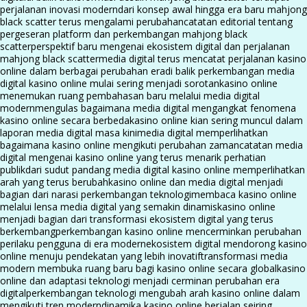
perjalanan inovasi modern
dari konsep awal hingga era baru mahjong
black scatter terus mengalami perubahan
catatan editorial tentang
pergeseran platform dan perkembangan mahjong black
scatter
perspektif baru mengenai ekosistem digital dan perjalanan
mahjong black scatter
media digital terus mencatat perjalanan kasino
online dalam berbagai perubahan era
di balik perkembangan media
digital kasino online mulai sering menjadi sorotan
kasino online
menemukan ruang pembahasan baru melalui media digital
modern
mengulas bagaimana media digital mengangkat fenomena
kasino online secara berbeda
kasino online kian sering muncul dalam
laporan media digital masa kini
media digital memperlihatkan
bagaimana kasino online mengikuti perubahan zaman
catatan media
digital mengenai kasino online yang terus menarik perhatian
publik
dari sudut pandang media digital kasino online memperlihatkan
arah yang terus berubah
kasino online dan media digital menjadi
bagian dari narasi perkembangan teknologi
membaca kasino online
melalui lensa media digital yang semakin dinamis
kasino online
menjadi bagian dari transformasi ekosistem digital yang terus
berkembang
perkembangan kasino online mencerminkan perubahan
perilaku pengguna di era modern
ekosistem digital mendorong kasino
online menuju pendekatan yang lebih inovatif
transformasi media
modern membuka ruang baru bagi kasino online secara global
kasino
online dan adaptasi teknologi menjadi cerminan perubahan era
digital
perkembangan teknologi mengubah arah kasino online dalam
mengikuti tren modern
dinamika kasino online berjalan seiring