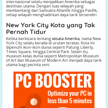
internasional selalu menjadikan Amerika sebagai
i
destinasi utama. Dengan luas wilayah yang
k
membentang dari Samudra Atlantik hingga Pasifik,
h
setiap wilayah menghadirkan daya tarik tersendiri.
i
n
New York City Kota yang Tak
g
g
Pernah Tidur
a
Ketika berbicara tentang
wisata Amerika
, nama New
P
York City selalu berada di urutan teratas. Kota ini
e
dipenuhi ikon-ikon dunia seperti Patung Liberty,
r
Times Square, hingga Central Park. Selain itu,
m
museum kelas dunia seperti Metropolitan Museum
a
of Art dan Museum of Modern Art menjadi daya tarik
t
utama bagi pecinta seni.
a
T
e
r
s
e
m
b
u
n
y