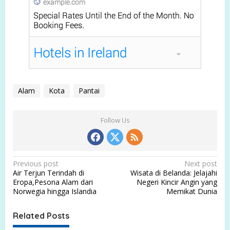
Alam
Kota
Pantai
Follow Us
P
Previous post
Next post
Air Terjun Terindah di
Wisata di Belanda: Jelajahi
o
Eropa,Pesona Alam dari
Negeri Kincir Angin yang
s
Norwegia hingga Islandia
Memikat Dunia
t
Related Posts
n