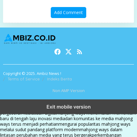
Add Comment
Copyright © 2025. Ambiz News !
Terms of Service
Indeks Berita
Non AMP Version
mahjong ways dan cerita perubahan yang terus berkembang di
Exit mobile version
platform online
fenomena mahjong ways muncul bersama
pergeseran kebiasaan digital
mahjong ways menemukan momentum
baru di tengah laju inovasi media
dari komunitas ke media mahjong
ways terus menjadi perhatian
mengurai popularitas mahjong ways
melalui sudut pandang platform modern
mahjong ways dalam
lintasan perubahan media yang terus bergerak
perkembangan