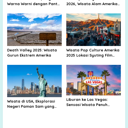
Warna Warni dengan Pantai
2026, Wisata Alam Amerika
Biru, Kota Tua, dan Jejak
Yang Viral Di Dunia
Peradaban Kuno
Death Valley 2025: Wisata
Wisata Pop Culture Amerika
Gurun Ekstrem Amerika
2025 Lokasi Syuting Film
Hollywood Museum Musik
Liburan ke Las Vegas:
Wisata di USA, Eksplorasi
Sensasi Wisata Penuh
Negeri Paman Sam yang
Hiburan dan Kemewahan di
Penuh Keajaiban
Kota 24 Jam