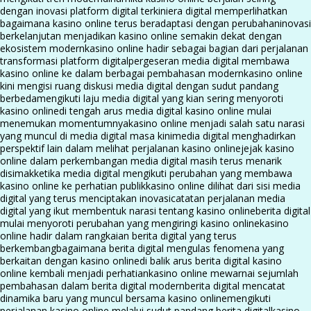
dengan inovasi platform digital terkini
era digital memperlihatkan
bagaimana kasino online terus beradaptasi dengan perubahan
inovasi
berkelanjutan menjadikan kasino online semakin dekat dengan
ekosistem modern
kasino online hadir sebagai bagian dari perjalanan
transformasi platform digital
pergeseran media digital membawa
kasino online ke dalam berbagai pembahasan modern
kasino online
kini mengisi ruang diskusi media digital dengan sudut pandang
berbeda
mengikuti laju media digital yang kian sering menyoroti
kasino online
di tengah arus media digital kasino online mulai
menemukan momentumnya
kasino online menjadi salah satu narasi
yang muncul di media digital masa kini
media digital menghadirkan
perspektif lain dalam melihat perjalanan kasino online
jejak kasino
online dalam perkembangan media digital masih terus menarik
disimak
ketika media digital mengikuti perubahan yang membawa
kasino online ke perhatian publik
kasino online dilihat dari sisi media
digital yang terus menciptakan inovasi
catatan perjalanan media
digital yang ikut membentuk narasi tentang kasino online
berita digital
mulai menyoroti perubahan yang mengiringi kasino online
kasino
online hadir dalam rangkaian berita digital yang terus
berkembang
bagaimana berita digital mengulas fenomena yang
berkaitan dengan kasino online
di balik arus berita digital kasino
online kembali menjadi perhatian
kasino online mewarnai sejumlah
pembahasan dalam berita digital modern
berita digital mencatat
dinamika baru yang muncul bersama kasino online
mengikuti
perjalanan kasino online melalui sudut pandang berita digital
kasino