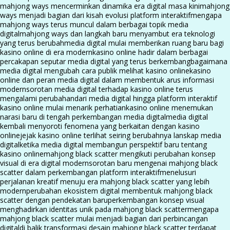
mahjong ways mencerminkan dinamika era digital masa kini
mahjong
ways menjadi bagian dari kisah evolusi platform interaktif
mengapa
mahjong ways terus muncul dalam berbagai topik media
digital
mahjong ways dan langkah baru menyambut era teknologi
yang terus berubah
media digital mulai memberikan ruang baru bagi
kasino online di era modern
kasino online hadir dalam berbagai
percakapan seputar media digital yang terus berkembang
bagaimana
media digital mengubah cara publik melihat kasino online
kasino
online dan peran media digital dalam membentuk arus informasi
modern
sorotan media digital terhadap kasino online terus
mengalami perubahan
dari media digital hingga platform interaktif
kasino online mulai menarik perhatian
kasino online menemukan
narasi baru di tengah perkembangan media digital
media digital
kembali menyoroti fenomena yang berkaitan dengan kasino
online
jejak kasino online terlihat seiring berubahnya lanskap media
digital
ketika media digital membangun perspektif baru tentang
kasino online
mahjong black scatter mengikuti perubahan konsep
visual di era digital modern
sorotan baru mengenai mahjong black
scatter dalam perkembangan platform interaktif
menelusuri
perjalanan kreatif menuju era mahjong black scatter yang lebih
modern
perubahan ekosistem digital membentuk mahjong black
scatter dengan pendekatan baru
perkembangan konsep visual
menghadirkan identitas unik pada mahjong black scatter
mengapa
mahjong black scatter mulai menjadi bagian dari perbincangan
digital
di balik transformasi desain mahjong black scatter terdapat