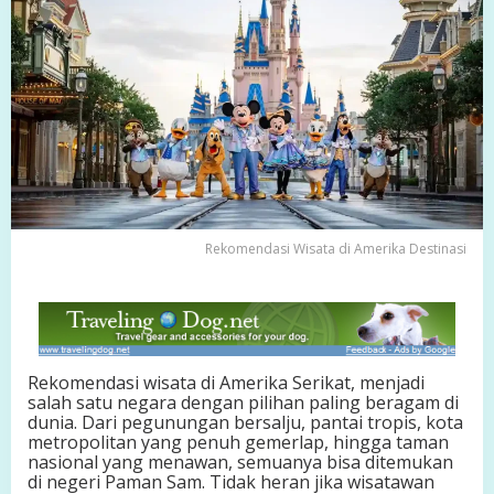
a
t
a
d
i
A
m
e
r
i
k
a
Rekomendasi Wisata di Amerika Destinasi
D
e
s
t
i
n
a
Rekomendasi wisata di Amerika Serikat, menjadi
s
salah satu negara dengan pilihan paling beragam di
i
dunia. Dari pegunungan bersalju, pantai tropis, kota
I
metropolitan yang penuh gemerlap, hingga taman
k
nasional yang menawan, semuanya bisa ditemukan
o
di negeri Paman Sam. Tidak heran jika wisatawan
n