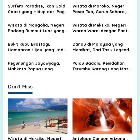
a
Surfers Paradise, Ikon Gold
Wisata di Maroko, Negeri
v
Coast yang Hidup dari Pagi
Pasar Tua, Gurun Sahara,
hingga Malam
dan Kota Biru yang Memikat
i
Wisata di Mongolia, Negeri
Wisata di Meksiko, Negeri
g
Padang Rumput Luas yang
Warna Warni dengan Pantai
Membuat Langit Terasa
Biru, Kota Tua, dan Jejak
a
Lebih Dekat
Peradaban Kuno
Bukit Kubu Brastagi,
Danau di Malaysia yang
t
Hamparan Hijau yang Jadi
Memikat, Dari Tasik Legenda
i
Tempat Liburan Favorit
sampai Surga Air di Tengah
Keluarga
Hutan
o
Pegunungan Jayawijaya,
Pulau Badalu, Keindahan
Mahkota Papua yang
Terumbu Karang yang Masih
n
Menyimpan Salju, Batu, dan
Terjaga di Pesisir Sumatera
Cerita Alam
Utara
Don't Miss
Wisata di Meksiko, Negeri
Antelope Canyon Arizona