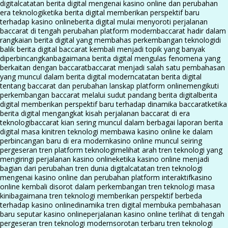
digital
catatan berita digital mengenai kasino online dan perubahan
era teknologi
ketika berita digital memberikan perspektif baru
terhadap kasino online
berita digital mulai menyoroti perjalanan
baccarat di tengah perubahan platform modern
baccarat hadir dalam
rangkaian berita digital yang membahas perkembangan teknologi
di
balik berita digital baccarat kembali menjadi topik yang banyak
diperbincangkan
bagaimana berita digital mengulas fenomena yang
berkaitan dengan baccarat
baccarat menjadi salah satu pembahasan
yang muncul dalam berita digital modern
catatan berita digital
tentang baccarat dan perubahan lanskap platform online
mengikuti
perkembangan baccarat melalui sudut pandang berita digital
berita
digital memberikan perspektif baru terhadap dinamika baccarat
ketika
berita digital mengangkat kisah perjalanan baccarat di era
teknologi
baccarat kian sering muncul dalam berbagai laporan berita
digital masa kini
tren teknologi membawa kasino online ke dalam
perbincangan baru di era modern
kasino online muncul seiring
pergeseran tren platform teknologi
melihat arah tren teknologi yang
mengiringi perjalanan kasino online
ketika kasino online menjadi
bagian dari perubahan tren dunia digital
catatan tren teknologi
mengenai kasino online dan perubahan platform interaktif
kasino
online kembali disorot dalam perkembangan tren teknologi masa
kini
bagaimana tren teknologi memberikan perspektif berbeda
terhadap kasino online
dinamika tren digital membuka pembahasan
baru seputar kasino online
perjalanan kasino online terlihat di tengah
pergeseran tren teknologi modern
sorotan terbaru tren teknologi