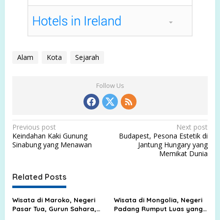
Alam
Kota
Sejarah
Follow Us
P
Previous post
Next post
Keindahan Kaki Gunung
Budapest, Pesona Estetik di
o
Sinabung yang Menawan
Jantung Hungary yang
s
Memikat Dunia
t
Related Posts
n
a
Wisata di Maroko, Negeri
Wisata di Mongolia, Negeri
v
Pasar Tua, Gurun Sahara,
Padang Rumput Luas yang
dan Kota Biru yang Memikat
Membuat Langit Terasa