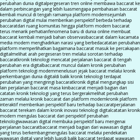
perubahan dunia digital
pergeseran tren online membawa baccarat ke
dalam perbincangan yang lebih luas
mengapa pembahasan baccarat
kembali muncul di tengah ramainya platform modern
sejumlah
perubahan digital mulai memberikan perspektif berbeda terhadap
baccarat
dari ruang komunitas hingga platform modern baccarat
terus menarik perhatian
fenomena baru di dunia online membuat
baccarat kembali menjadi bahan observasi
baccarat dalam kacamata
media modern menghadirkan narasi yang berbeda
catatan perubahan
platform memperlihatkan bagaimana baccarat masuk ke percakapan
digital
melihat arah pergeseran tren melalui sorotan terhadap
baccarat
kronik teknologi mencatat perjalanan baccarat di tengah
perubahan era digital
baccarat muncul dalam kronik perubahan
platform teknologi modern
menelusuri jejak baccarat melalui kronik
perkembangan dunia digital
di balik kronik teknologi terdapat
perubahan yang mengiringi baccarat
kronik digital mengungkap sisi
lain perjalanan baccarat masa kini
baccarat menjadi bagian dari
catatan kronik teknologi yang terus bergerak
melihat perubahan
zaman melalui kronik baccarat dan platform modern
kronik platform
interaktif memberikan perspektif baru terhadap baccarat
perjalanan
baccarat terekam dalam kronik inovasi teknologi digital
catatan kronik
modern mengulas baccarat dari perspektif perubahan
teknologi
wawasan digital membuka perspektif baru mengenai
perjalanan baccarat
baccarat menjadi bagian dari wawasan digital
yang terus berkembang
mengulas baccarat melalui pendekatan
wawasan digital yang lebih luas
di balik baccarat terdapat wawasan