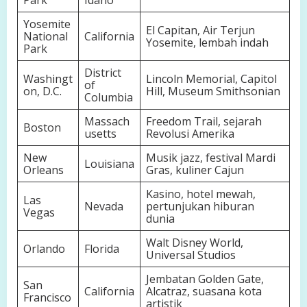
Park
Idaho
Yosemite
El Capitan, Air Terjun
National
California
Yosemite, lembah indah
Park
District
Washingt
Lincoln Memorial, Capitol
of
on, D.C.
Hill, Museum Smithsonian
Columbia
Massach
Freedom Trail, sejarah
Boston
usetts
Revolusi Amerika
New
Musik jazz, festival Mardi
Louisiana
Orleans
Gras, kuliner Cajun
Kasino, hotel mewah,
Las
Nevada
pertunjukan hiburan
Vegas
dunia
Walt Disney World,
Orlando
Florida
Universal Studios
Jembatan Golden Gate,
San
California
Alcatraz, suasana kota
Francisco
artistik