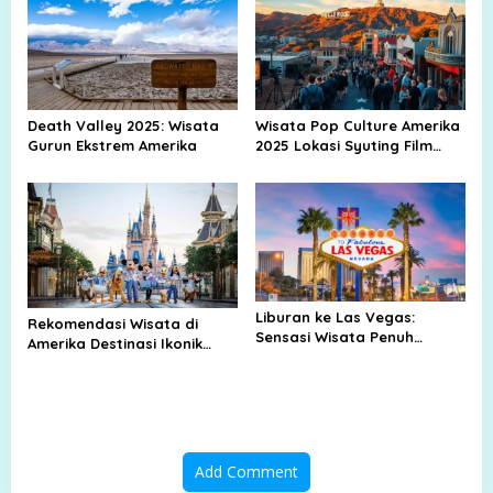
Death Valley 2025: Wisata
Wisata Pop Culture Amerika
Gurun Ekstrem Amerika
2025 Lokasi Syuting Film
Hollywood Museum Musik
Liburan ke Las Vegas:
Rekomendasi Wisata di
Sensasi Wisata Penuh
Amerika Destinasi Ikonik
Hiburan dan Kemewahan di
hingga Permata
Kota 24 Jam
Tersembunyi
Add Comment