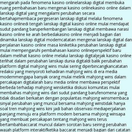
mengarah pada fenomena kasino online
lanskap digital membuka
ruang pembahasan baru mengenai kasino online
kasino online dalam
lanskap digital yang mengalami perubahan secara
bertahap
membaca pergeseran lanskap digital melalui fenomena
kasino online
di tengah lanskap digital kasino online mulai mendapat
sudut pandang baru
perkembangan lanskap digital membawa narasi
kasino online ke arah berbeda
kasino online menjadi bagian dari
dinamika lanskap digital modern
catatan mengenai lanskap digital dan
perjalanan kasino online masa kini
ketika perubahan lanskap digital
mulai mempengaruhi pembahasan kasino online
perspektif baru
dalam melihat kasino online melalui lanskap digital
jejak kasino online
terlihat dalam perubahan lanskap dunia digital
di balik perubahan
platform digital mahjong wins mulai sering diperbincangkan
catatan
redaksi yang menyoroti kehadiran mahjong wins di era media
modern
mengapa banyak orang mulai melirik mahjong wins dalam
percakapan digital
arah baru media online membawa perspektif
berbeda terhadap mahjong wins
ketika diskusi komunitas mulai
membahas mahjong wins dari sudut pandang baru
fenomena yang
tidak disadari berkaitan dengan popularitas mahjong wins
membaca
sinyal perubahan yang muncul bersama mahjong wins
tidak hanya
soal tren mahjong wins kini jadi bahan observasi media
perjalanan
panjang menuju era platform modern bersama mahjong wins
apa
yang membuat percakapan tentang mahjong wins terus
bertambah
baccarat muncul dalam sorotan baru seiring perubahan
wajah platform interaktif
ketika baccarat menjadi bagian dari catatan