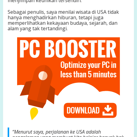
menyimpan keunikan tersendiri.
g
P
Sebagai penulis, saya menilai wisata di USA tidak
e
hanya menghadirkan hiburan, tetapi juga
n
memperlihatkan kekayaan budaya, sejarah, dan
u
alam yang tak tertandingi.
h
K
e
a
j
a
i
b
a
n
“Menurut saya, perjalanan ke USA adalah