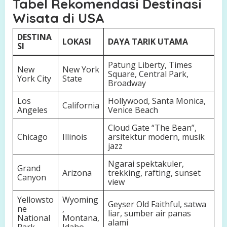
Tabel Rekomendasi Destinasi
Wisata di USA
DESTINA
LOKASI
DAYA TARIK UTAMA
SI
Patung Liberty, Times
New
New York
Square, Central Park,
York City
State
Broadway
Los
Hollywood, Santa Monica,
California
Angeles
Venice Beach
Cloud Gate “The Bean”,
Chicago
Illinois
arsitektur modern, musik
jazz
Ngarai spektakuler,
Grand
Arizona
trekking, rafting, sunset
Canyon
view
Yellowsto
Wyoming
Geyser Old Faithful, satwa
ne
,
liar, sumber air panas
National
Montana,
alami