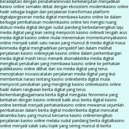
beradaptasi dengan perubahan
inovasi berkelanjutan menjadikan
kasino online semakin dekat dengan ekosistem modern
kasino online
hadir sebagai bagian dari perjalanan transformasi platform
digital
pergeseran media digital membawa kasino online ke dalam
berbagai pembahasan modern
kasino online kini mengisi ruang
diskusi media digital dengan sudut pandang berbeda
mengikuti laju
media digital yang kian sering menyoroti kasino online
di tengah arus
media digital kasino online mulai menemukan momentumnya
kasino
online menjadi salah satu narasi yang muncul di media digital masa
kini
media digital menghadirkan perspektif lain dalam melihat
perjalanan kasino online
jejak kasino online dalam perkembangan
media digital masih terus menarik disimak
ketika media digital
mengikuti perubahan yang membawa kasino online ke perhatian
publik
kasino online dilihat dari sisi media digital yang terus
menciptakan inovasi
catatan perjalanan media digital yang ikut
membentuk narasi tentang kasino online
berita digital mulai
menyoroti perubahan yang mengiringi kasino online
kasino online
hadir dalam rangkaian berita digital yang terus
berkembang
bagaimana berita digital mengulas fenomena yang
berkaitan dengan kasino online
di balik arus berita digital kasino
online kembali menjadi perhatian
kasino online mewarnai sejumlah
pembahasan dalam berita digital modern
berita digital mencatat
dinamika baru yang muncul bersama kasino online
mengikuti
perjalanan kasino online melalui sudut pandang berita digital
kasino
online menjadi salah satu topik yang sering muncul di berita