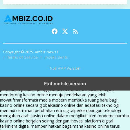
Copyright © 2025. Ambiz News !
Terms of Service
Indeks Berita
Non AMP Version
kasino online menjadi bagian dari transformasi ekosistem digital
Exit mobile version
yang terus berkembang
perkembangan kasino online mencerminkan
perubahan perilaku pengguna di era modern
ekosistem digital
mendorong kasino online menuju pendekatan yang lebih
inovatif
transformasi media modern membuka ruang baru bagi
kasino online secara global
kasino online dan adaptasi teknologi
menjadi cerminan perubahan era digital
perkembangan teknologi
mengubah arah kasino online dalam mengikuti tren modern
dinamika
kasino online berjalan seiring dengan inovasi platform digital
terkini
era digital memperlihatkan bagaimana kasino online terus