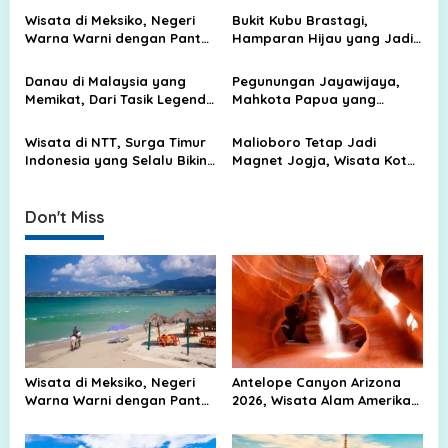
i
Lebih Dekat
Wisata di Meksiko, Negeri
Bukit Kubu Brastagi,
g
Warna Warni dengan Pantai
Hamparan Hijau yang Jadi
Biru, Kota Tua, dan Jejak
Tempat Liburan Favorit
a
Peradaban Kuno
Keluarga
Danau di Malaysia yang
Pegunungan Jayawijaya,
t
Memikat, Dari Tasik Legenda
Mahkota Papua yang
i
sampai Surga Air di Tengah
Menyimpan Salju, Batu, dan
Hutan
Cerita Alam
o
Wisata di NTT, Surga Timur
Malioboro Tetap Jadi
Indonesia yang Selalu Bikin
Magnet Jogja, Wisata Kota
n
Rindu Pulang
yang Tak Pernah Sepi
Don't Miss
Wisata di Meksiko, Negeri
Antelope Canyon Arizona
Warna Warni dengan Pantai
2026, Wisata Alam Amerika
Biru, Kota Tua, dan Jejak
Yang Viral Di Dunia
Peradaban Kuno