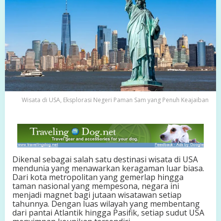
s
p
l
o
r
a
s
i
N
e
g
Wisata di USA, Eksplorasi Negeri Paman Sam yang Penuh Keajaiban
e
r
i
P
a
m
a
Dikenal sebagai salah satu destinasi wisata di USA
n
mendunia yang menawarkan keragaman luar biasa.
S
Dari kota metropolitan yang gemerlap hingga
a
taman nasional yang mempesona, negara ini
m
menjadi magnet bagi jutaan wisatawan setiap
y
tahunnya. Dengan luas wilayah yang membentang
a
dari pantai Atlantik hingga Pasifik, setiap sudut USA
n