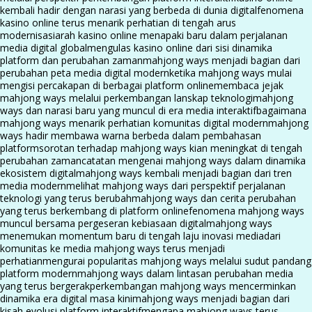
kembali hadir dengan narasi yang berbeda di dunia digital
fenomena
kasino online terus menarik perhatian di tengah arus
modernisasi
arah kasino online menapaki baru dalam perjalanan
media digital global
mengulas kasino online dari sisi dinamika
platform dan perubahan zaman
mahjong ways menjadi bagian dari
perubahan peta media digital modern
ketika mahjong ways mulai
mengisi percakapan di berbagai platform online
membaca jejak
mahjong ways melalui perkembangan lanskap teknologi
mahjong
ways dan narasi baru yang muncul di era media interaktif
bagaimana
mahjong ways menarik perhatian komunitas digital modern
mahjong
ways hadir membawa warna berbeda dalam pembahasan
platform
sorotan terhadap mahjong ways kian meningkat di tengah
perubahan zaman
catatan mengenai mahjong ways dalam dinamika
ekosistem digital
mahjong ways kembali menjadi bagian dari tren
media modern
melihat mahjong ways dari perspektif perjalanan
teknologi yang terus berubah
mahjong ways dan cerita perubahan
yang terus berkembang di platform online
fenomena mahjong ways
muncul bersama pergeseran kebiasaan digital
mahjong ways
menemukan momentum baru di tengah laju inovasi media
dari
komunitas ke media mahjong ways terus menjadi
perhatian
mengurai popularitas mahjong ways melalui sudut pandang
platform modern
mahjong ways dalam lintasan perubahan media
yang terus bergerak
perkembangan mahjong ways mencerminkan
dinamika era digital masa kini
mahjong ways menjadi bagian dari
kisah evolusi platform interaktif
mengapa mahjong ways terus