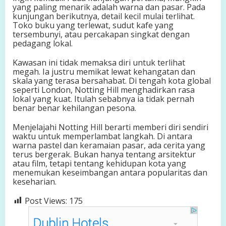
yang paling menarik adalah warna dan pasar. Pada
kunjungan berikutnya, detail kecil mulai terlihat.
Toko buku yang terlewat, sudut kafe yang
tersembunyi, atau percakapan singkat dengan
pedagang lokal.
Kawasan ini tidak memaksa diri untuk terlihat
megah. Ia justru memikat lewat kehangatan dan
skala yang terasa bersahabat. Di tengah kota global
seperti London, Notting Hill menghadirkan rasa
lokal yang kuat. Itulah sebabnya ia tidak pernah
benar benar kehilangan pesona.
Menjelajahi Notting Hill berarti memberi diri sendiri
waktu untuk memperlambat langkah. Di antara
warna pastel dan keramaian pasar, ada cerita yang
terus bergerak. Bukan hanya tentang arsitektur
atau film, tetapi tentang kehidupan kota yang
menemukan keseimbangan antara popularitas dan
keseharian.
Post Views:
175