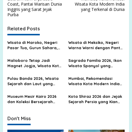
o
Coast, Pantai Warisan Dunia
Wisata Kota Modern India
s
Inggris yang Sarat Jejak
yang Terkenal di Dunia
Purba
t
n
Related Posts
a
v
Wisata di Maroko, Negeri
Wisata di Meksiko, Negeri
Pasar Tua, Gurun Sahara,
Warna Warni dengan Pantai
i
dan Kota Biru yang Memikat
Biru, Kota Tua, dan Jejak
g
Peradaban Kuno
Malioboro Tetap Jadi
Sagrada Familia 2026, Ikon
Magnet Jogja, Wisata Kota
Wisata Spanyol yang
a
yang Tak Pernah Sepi
Mendunia
t
Pulau Banda 2026, Wisata
Mumbai, Rekomendasi
i
Sejarah dan Laut yang
Wisata Kota Modern India
Terkenal
yang Terkenal di Dunia
o
Museum Mesir Kairo 2026
Kota Shiraz 2026 dan Jejak
n
dan Koleksi Bersejarah
Sejarah Persia yang Kian
Dunia yang Memukau
Mendunia
Peradaban Modern
Don't Miss