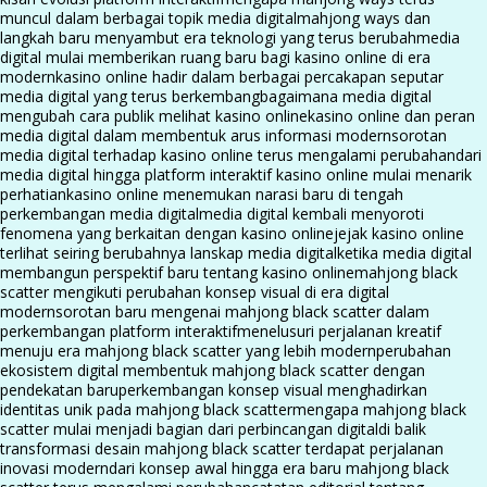
muncul dalam berbagai topik media digital
mahjong ways dan
langkah baru menyambut era teknologi yang terus berubah
media
digital mulai memberikan ruang baru bagi kasino online di era
modern
kasino online hadir dalam berbagai percakapan seputar
media digital yang terus berkembang
bagaimana media digital
mengubah cara publik melihat kasino online
kasino online dan peran
media digital dalam membentuk arus informasi modern
sorotan
media digital terhadap kasino online terus mengalami perubahan
dari
media digital hingga platform interaktif kasino online mulai menarik
perhatian
kasino online menemukan narasi baru di tengah
perkembangan media digital
media digital kembali menyoroti
fenomena yang berkaitan dengan kasino online
jejak kasino online
terlihat seiring berubahnya lanskap media digital
ketika media digital
membangun perspektif baru tentang kasino online
mahjong black
scatter mengikuti perubahan konsep visual di era digital
modern
sorotan baru mengenai mahjong black scatter dalam
perkembangan platform interaktif
menelusuri perjalanan kreatif
menuju era mahjong black scatter yang lebih modern
perubahan
ekosistem digital membentuk mahjong black scatter dengan
pendekatan baru
perkembangan konsep visual menghadirkan
identitas unik pada mahjong black scatter
mengapa mahjong black
scatter mulai menjadi bagian dari perbincangan digital
di balik
transformasi desain mahjong black scatter terdapat perjalanan
inovasi modern
dari konsep awal hingga era baru mahjong black