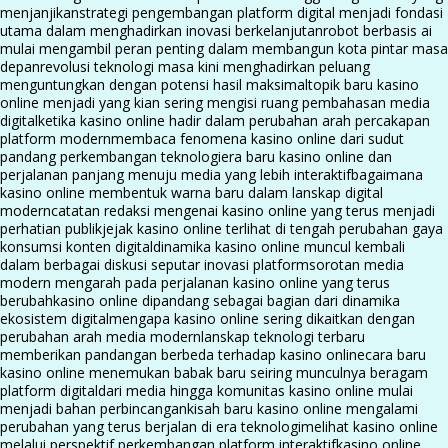
menjanjikan
strategi pengembangan platform digital menjadi fondasi
utama dalam menghadirkan inovasi berkelanjutan
robot berbasis ai
mulai mengambil peran penting dalam membangun kota pintar masa
depan
revolusi teknologi masa kini menghadirkan peluang
menguntungkan dengan potensi hasil maksimal
topik baru kasino
online menjadi yang kian sering mengisi ruang pembahasan media
digital
ketika kasino online hadir dalam perubahan arah percakapan
platform modern
membaca fenomena kasino online dari sudut
pandang perkembangan teknologi
era baru kasino online dan
perjalanan panjang menuju media yang lebih interaktif
bagaimana
kasino online membentuk warna baru dalam lanskap digital
modern
catatan redaksi mengenai kasino online yang terus menjadi
perhatian publik
jejak kasino online terlihat di tengah perubahan gaya
konsumsi konten digital
dinamika kasino online muncul kembali
dalam berbagai diskusi seputar inovasi platform
sorotan media
modern mengarah pada perjalanan kasino online yang terus
berubah
kasino online dipandang sebagai bagian dari dinamika
ekosistem digital
mengapa kasino online sering dikaitkan dengan
perubahan arah media modern
lanskap teknologi terbaru
memberikan pandangan berbeda terhadap kasino online
cara baru
kasino online menemukan babak baru seiring munculnya beragam
platform digital
dari media hingga komunitas kasino online mulai
menjadi bahan perbincangan
kisah baru kasino online mengalami
perubahan yang terus berjalan di era teknologi
melihat kasino online
melalui perspektif perkembangan platform interaktif
kasino online