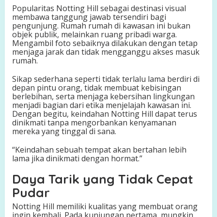
Popularitas Notting Hill sebagai destinasi visual
membawa tanggung jawab tersendiri bagi
pengunjung. Rumah rumah di kawasan ini bukan
objek publik, melainkan ruang pribadi warga.
Mengambil foto sebaiknya dilakukan dengan tetap
menjaga jarak dan tidak mengganggu akses masuk
rumah.
Sikap sederhana seperti tidak terlalu lama berdiri di
depan pintu orang, tidak membuat kebisingan
berlebihan, serta menjaga kebersihan lingkungan
menjadi bagian dari etika menjelajah kawasan ini.
Dengan begitu, keindahan Notting Hill dapat terus
dinikmati tanpa mengorbankan kenyamanan
mereka yang tinggal di sana.
“Keindahan sebuah tempat akan bertahan lebih
lama jika dinikmati dengan hormat.”
Daya Tarik yang Tidak Cepat
Pudar
Notting Hill memiliki kualitas yang membuat orang
ingin kembali. Pada kunjungan pertama, mungkin