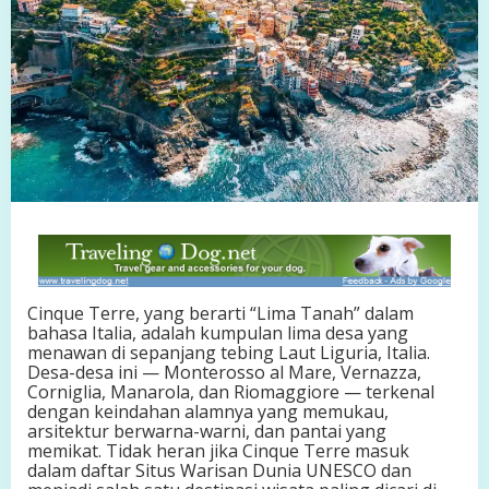
a
l
i
a
:
L
i
m
a
D
e
s
a
I
n
d
Cinque Terre, yang berarti “Lima Tanah” dalam
a
bahasa Italia, adalah kumpulan lima desa yang
h
menawan di sepanjang tebing Laut Liguria, Italia.
d
Desa-desa ini — Monterosso al Mare, Vernazza,
i
Corniglia, Manarola, dan Riomaggiore — terkenal
T
dengan keindahan alamnya yang memukau,
e
arsitektur berwarna-warni, dan pantai yang
b
memikat. Tidak heran jika Cinque Terre masuk
i
dalam daftar Situs Warisan Dunia UNESCO dan
n