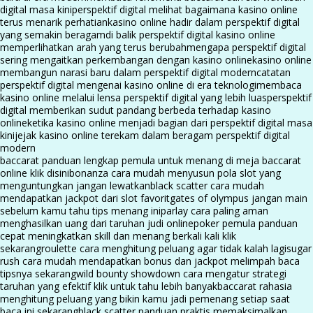
digital masa kini
perspektif digital melihat bagaimana kasino online
terus menarik perhatian
kasino online hadir dalam perspektif digital
yang semakin beragam
di balik perspektif digital kasino online
memperlihatkan arah yang terus berubah
mengapa perspektif digital
sering mengaitkan perkembangan dengan kasino online
kasino online
membangun narasi baru dalam perspektif digital modern
catatan
perspektif digital mengenai kasino online di era teknologi
membaca
kasino online melalui lensa perspektif digital yang lebih luas
perspektif
digital memberikan sudut pandang berbeda terhadap kasino
online
ketika kasino online menjadi bagian dari perspektif digital masa
kini
jejak kasino online terekam dalam beragam perspektif digital
modern
baccarat panduan lengkap pemula untuk menang di meja baccarat
online klik disini
bonanza cara mudah menyusun pola slot yang
menguntungkan jangan lewatkan
black scatter cara mudah
mendapatkan jackpot dari slot favorit
gates of olympus jangan main
sebelum kamu tahu tips menang ini
parlay cara paling aman
menghasilkan uang dari taruhan judi online
poker pemula panduan
cepat meningkatkan skill dan menang berkali kali klik
sekarang
roulette cara menghitung peluang agar tidak kalah lagi
sugar
rush cara mudah mendapatkan bonus dan jackpot melimpah baca
tipsnya sekarang
wild bounty showdown cara mengatur strategi
taruhan yang efektif klik untuk tahu lebih banyak
baccarat rahasia
menghitung peluang yang bikin kamu jadi pemenang setiap saat
baca ini sekarang
black scatter panduan praktis memaksimalkan