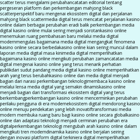
scatter terus mengalami perubahan
catatan editorial tentang
pergeseran platform dan perkembangan mahjong black
scatter
perspektif baru mengenai ekosistem digital dan perjalanan
mahjong black scatter
media digital terus mencatat perjalanan kasino
online dalam berbagai perubahan era
di balik perkembangan media
digital kasino online mulai sering menjadi sorotan
kasino online
menemukan ruang pembahasan baru melalui media digital
modern
mengulas bagaimana media digital mengangkat fenomena
kasino online secara berbeda
kasino online kian sering muncul dalam
laporan media digital masa kini
media digital memperlihatkan
bagaimana kasino online mengikuti perubahan zaman
catatan media
digital mengenai kasino online yang terus menarik perhatian
publik
dari sudut pandang media digital kasino online memperlihatkan
arah yang terus berubah
kasino online dan media digital menjadi
bagian dari narasi perkembangan teknologi
membaca kasino online
melalui lensa media digital yang semakin dinamis
kasino online
menjadi bagian dari transformasi ekosistem digital yang terus
berkembang
perkembangan kasino online mencerminkan perubahan
perilaku pengguna di era modern
ekosistem digital mendorong kasino
online menuju pendekatan yang lebih inovatif
transformasi media
modern membuka ruang baru bagi kasino online secara global
kasino
online dan adaptasi teknologi menjadi cerminan perubahan era
digital
perkembangan teknologi mengubah arah kasino online dalam
mengikuti tren modern
dinamika kasino online berjalan seiring
dengan inovasi platform digital terkini
era digital memperlihatkan