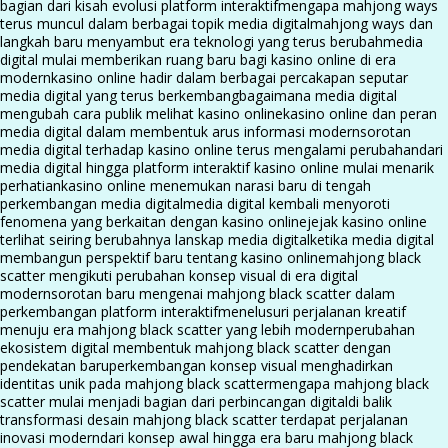
bagian dari kisah evolusi platform interaktif
mengapa mahjong ways
terus muncul dalam berbagai topik media digital
mahjong ways dan
langkah baru menyambut era teknologi yang terus berubah
media
digital mulai memberikan ruang baru bagi kasino online di era
modern
kasino online hadir dalam berbagai percakapan seputar
media digital yang terus berkembang
bagaimana media digital
mengubah cara publik melihat kasino online
kasino online dan peran
media digital dalam membentuk arus informasi modern
sorotan
media digital terhadap kasino online terus mengalami perubahan
dari
media digital hingga platform interaktif kasino online mulai menarik
perhatian
kasino online menemukan narasi baru di tengah
perkembangan media digital
media digital kembali menyoroti
fenomena yang berkaitan dengan kasino online
jejak kasino online
terlihat seiring berubahnya lanskap media digital
ketika media digital
membangun perspektif baru tentang kasino online
mahjong black
scatter mengikuti perubahan konsep visual di era digital
modern
sorotan baru mengenai mahjong black scatter dalam
perkembangan platform interaktif
menelusuri perjalanan kreatif
menuju era mahjong black scatter yang lebih modern
perubahan
ekosistem digital membentuk mahjong black scatter dengan
pendekatan baru
perkembangan konsep visual menghadirkan
identitas unik pada mahjong black scatter
mengapa mahjong black
scatter mulai menjadi bagian dari perbincangan digital
di balik
transformasi desain mahjong black scatter terdapat perjalanan
inovasi modern
dari konsep awal hingga era baru mahjong black