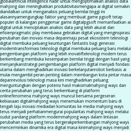
global
artificial intelligence hadir untuk mengoptimalkan analisis data
mahjong dan meningkatkan produktivitas
mengapa ai digital semakin
diandalkan untuk menganalisis peluang bernilai tinggi ini
alasannya
mengungkap faktor yang membuat game pgsoft tetap
populer di kalangan penggemar game digital
pgsoft memanfaatkan ai
digital untuk menciptakan analisis data yang lebih akurat dan
efisien
pragmatic play membawa gebrakan digital yang menginspirasi
perubahan dan inovasi masa depan
maju pesat ekosistem teknologi
digital membuka peluang keuntungan fantastis bagi generasi
modern
transformasi teknologi digital membuka peluang baru melalui
pengembangan platform yang lebih inovatif
teknologi modern terus
berkembang membuka kesempatan bernilai tinggi dengan hasil yang
menjanjikan
strategi pengembangan platform digital menjadi fondasi
utama dalam menghadirkan inovasi berkelanjutan
robot berbasis ai
mulai mengambil peran penting dalam membangun kota pintar masa
depan
revolusi teknologi masa kini menghadirkan peluang
menguntungkan dengan potensi hasil maksimal
mahjong ways dan
cerita perubahan yang terus berkembang di platform
online
fenomena mahjong ways muncul bersama pergeseran
kebiasaan digital
mahjong ways menemukan momentum baru di
tengah laju inovasi media
dari komunitas ke media mahjong ways
terus menjadi perhatian
mengurai popularitas mahjong ways melalui
sudut pandang platform modern
mahjong ways dalam lintasan
perubahan media yang terus bergerak
perkembangan mahjong ways
mencerminkan dinamika era digital masa kini
mahjong ways menjadi