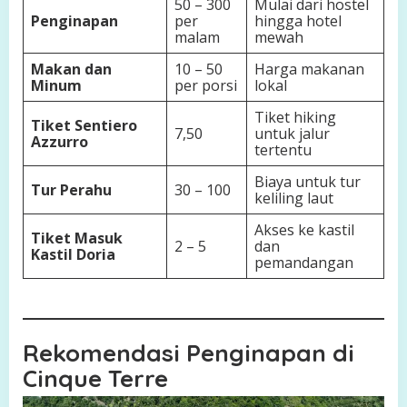
50 – 300
Mulai dari hostel
Penginapan
per
hingga hotel
malam
mewah
Makan dan
10 – 50
Harga makanan
Minum
per porsi
lokal
Tiket hiking
Tiket Sentiero
7,50
untuk jalur
Azzurro
tertentu
Biaya untuk tur
Tur Perahu
30 – 100
keliling laut
Akses ke kastil
Tiket Masuk
2 – 5
dan
Kastil Doria
pemandangan
Rekomendasi Penginapan di
Cinque Terre