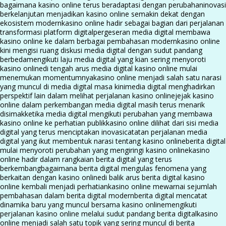
bagaimana kasino online terus beradaptasi dengan perubahan
inovasi
berkelanjutan menjadikan kasino online semakin dekat dengan
ekosistem modern
kasino online hadir sebagai bagian dari perjalanan
transformasi platform digital
pergeseran media digital membawa
kasino online ke dalam berbagai pembahasan modern
kasino online
kini mengisi ruang diskusi media digital dengan sudut pandang
berbeda
mengikuti laju media digital yang kian sering menyoroti
kasino online
di tengah arus media digital kasino online mulai
menemukan momentumnya
kasino online menjadi salah satu narasi
yang muncul di media digital masa kini
media digital menghadirkan
perspektif lain dalam melihat perjalanan kasino online
jejak kasino
online dalam perkembangan media digital masih terus menarik
disimak
ketika media digital mengikuti perubahan yang membawa
kasino online ke perhatian publik
kasino online dilihat dari sisi media
digital yang terus menciptakan inovasi
catatan perjalanan media
digital yang ikut membentuk narasi tentang kasino online
berita digital
mulai menyoroti perubahan yang mengiringi kasino online
kasino
online hadir dalam rangkaian berita digital yang terus
berkembang
bagaimana berita digital mengulas fenomena yang
berkaitan dengan kasino online
di balik arus berita digital kasino
online kembali menjadi perhatian
kasino online mewarnai sejumlah
pembahasan dalam berita digital modern
berita digital mencatat
dinamika baru yang muncul bersama kasino online
mengikuti
perjalanan kasino online melalui sudut pandang berita digital
kasino
online menjadi salah satu topik yang sering muncul di berita