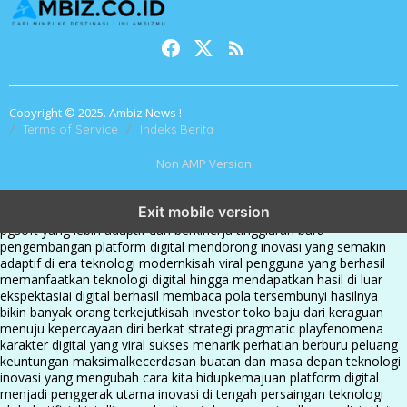
Copyright © 2025. Ambiz News !
Terms of Service
Indeks Berita
Non AMP Version
transformasi digital pragmatic play menjadi inspirasi baru dalam
Exit mobile version
menghadirkan inovasi berkualitas
ai digital menjadi kunci analisis data
pgsoft yang lebih adaptif dan berkinerja tinggi
arah baru
pengembangan platform digital mendorong inovasi yang semakin
adaptif di era teknologi modern
kisah viral pengguna yang berhasil
memanfaatkan teknologi digital hingga mendapatkan hasil di luar
ekspektasi
ai digital berhasil membaca pola tersembunyi hasilnya
bikin banyak orang terkejut
kisah investor toko baju dari keraguan
menuju kepercayaan diri berkat strategi pragmatic play
fenomena
karakter digital yang viral sukses menarik perhatian berburu peluang
keuntungan maksimal
kecerdasan buatan dan masa depan teknologi
inovasi yang mengubah cara kita hidup
kemajuan platform digital
menjadi penggerak utama inovasi di tengah persaingan teknologi