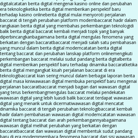
digital
catatan berita digital mengenai kasino online dan perubahan
era teknologi
ketika berita digital memberikan perspektif baru
terhadap kasino online
berita digital mulai menyoroti perjalanan
baccarat di tengah perubahan platform modern
baccarat hadir dalam
rangkaian berita digital yang membahas perkembangan teknologi
di
balik berita digital baccarat kembali menjadi topik yang banyak
diperbincangkan
bagaimana berita digital mengulas fenomena yang
berkaitan dengan baccarat
baccarat menjadi salah satu pembahasan
yang muncul dalam berita digital modern
catatan berita digital
tentang baccarat dan perubahan lanskap platform online
mengikuti
perkembangan baccarat melalui sudut pandang berita digital
berita
digital memberikan perspektif baru terhadap dinamika baccarat
ketika
berita digital mengangkat kisah perjalanan baccarat di era
teknologi
baccarat kian sering muncul dalam berbagai laporan berita
digital masa kini
wawasan digital membuka perspektif baru mengenai
perjalanan baccarat
baccarat menjadi bagian dari wawasan digital
yang terus berkembang
mengulas baccarat melalui pendekatan
wawasan digital yang lebih luas
di balik baccarat terdapat wawasan
digital yang menarik untuk dicermati
wawasan digital mencatat
dinamika baccarat di tengah perubahan teknologi
baccarat kembali
hadir dalam pembahasan wawasan digital modern
catatan wawasan
digital tentang baccarat dan arah perkembangannya
bagaimana
wawasan digital melihat perubahan yang berkaitan dengan
baccarat
baccarat dan wawasan digital membentuk sudut pandang
baru di era modern
membaca fenomena baccarat dari sisi wawasan