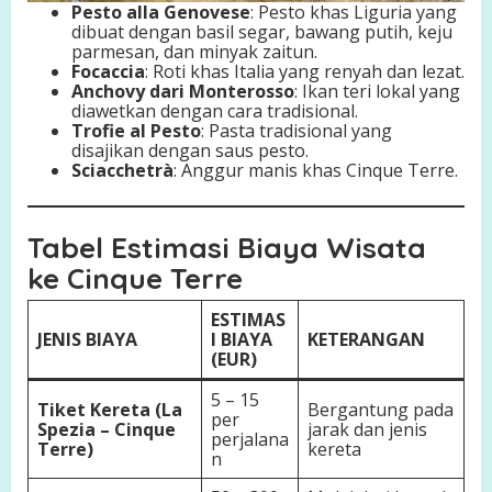
Pesto alla Genovese
: Pesto khas Liguria yang
dibuat dengan basil segar, bawang putih, keju
parmesan, dan minyak zaitun.
Focaccia
: Roti khas Italia yang renyah dan lezat.
Anchovy dari Monterosso
: Ikan teri lokal yang
diawetkan dengan cara tradisional.
Trofie al Pesto
: Pasta tradisional yang
disajikan dengan saus pesto.
Sciacchetrà
: Anggur manis khas Cinque Terre.
Tabel Estimasi Biaya Wisata
ke Cinque Terre
ESTIMAS
JENIS BIAYA
I BIAYA
KETERANGAN
(EUR)
5 – 15
Tiket Kereta (La
Bergantung pada
per
Spezia – Cinque
jarak dan jenis
perjalana
Terre)
kereta
n