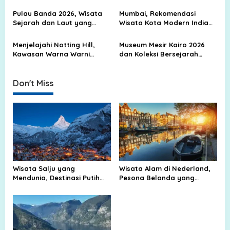
yang Tak Pernah Sepi
Mendunia
a
Pulau Banda 2026, Wisata
Mumbai, Rekomendasi
t
Sejarah dan Laut yang
Wisata Kota Modern India
i
Terkenal
yang Terkenal di Dunia
o
Menjelajahi Notting Hill,
Museum Mesir Kairo 2026
Kawasan Warna Warni
dan Koleksi Bersejarah
n
London yang Selalu
Dunia yang Memukau
Mengundang Langkah
Peradaban Modern
Don't Miss
Wisata Salju yang
Wisata Alam di Nederland,
Mendunia, Destinasi Putih
Pesona Belanda yang
yang Selalu Diburu
Bukan Cuma Kanal dan Kota
Wisatawan
Tua