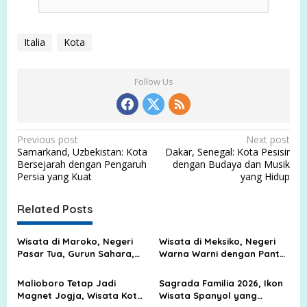
Italia
Kota
Follow Us
P
Previous post
Next post
Samarkand, Uzbekistan: Kota
Dakar, Senegal: Kota Pesisir
o
Bersejarah dengan Pengaruh
dengan Budaya dan Musik
s
Persia yang Kuat
yang Hidup
t
Related Posts
n
a
Wisata di Maroko, Negeri
Wisata di Meksiko, Negeri
v
Pasar Tua, Gurun Sahara,
Warna Warni dengan Pantai
dan Kota Biru yang Memikat
Biru, Kota Tua, dan Jejak
i
Peradaban Kuno
Malioboro Tetap Jadi
Sagrada Familia 2026, Ikon
g
Magnet Jogja, Wisata Kota
Wisata Spanyol yang