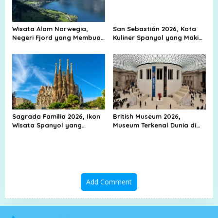
Wisata Alam Norwegia,
San Sebastián 2026, Kota
Negeri Fjord yang Membuat
Kuliner Spanyol yang Makin
Mata Sulit Berpaling
Diburu Wisatawan
Sagrada Familia 2026, Ikon
British Museum 2026,
Wisata Spanyol yang
Museum Terkenal Dunia di
Mendunia
Inggris yang Wajib
Dikunjungi
Add Comment