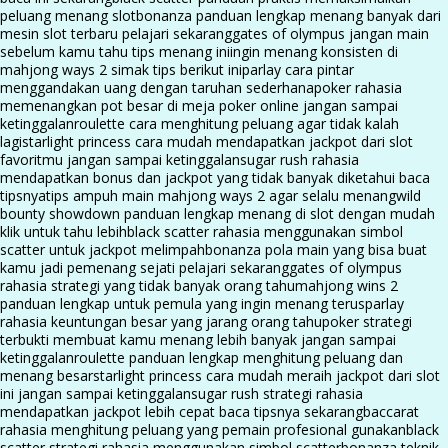
peluang menang slot
bonanza panduan lengkap menang banyak dari
mesin slot terbaru pelajari sekarang
gates of olympus jangan main
sebelum kamu tahu tips menang ini
ingin menang konsisten di
mahjong ways 2 simak tips berikut ini
parlay cara pintar
menggandakan uang dengan taruhan sederhana
poker rahasia
memenangkan pot besar di meja poker online jangan sampai
ketinggalan
roulette cara menghitung peluang agar tidak kalah
lagi
starlight princess cara mudah mendapatkan jackpot dari slot
favoritmu jangan sampai ketinggalan
sugar rush rahasia
mendapatkan bonus dan jackpot yang tidak banyak diketahui baca
tipsnya
tips ampuh main mahjong ways 2 agar selalu menang
wild
bounty showdown panduan lengkap menang di slot dengan mudah
klik untuk tahu lebih
black scatter rahasia menggunakan simbol
scatter untuk jackpot melimpah
bonanza pola main yang bisa buat
kamu jadi pemenang sejati pelajari sekarang
gates of olympus
rahasia strategi yang tidak banyak orang tahu
mahjong wins 2
panduan lengkap untuk pemula yang ingin menang terus
parlay
rahasia keuntungan besar yang jarang orang tahu
poker strategi
terbukti membuat kamu menang lebih banyak jangan sampai
ketinggalan
roulette panduan lengkap menghitung peluang dan
menang besar
starlight princess cara mudah meraih jackpot dari slot
ini jangan sampai ketinggalan
sugar rush strategi rahasia
mendapatkan jackpot lebih cepat baca tipsnya sekarang
baccarat
rahasia menghitung peluang yang pemain profesional gunakan
black
scatter strategi rahasia menggunakan simbol scatter
bonanza teknik