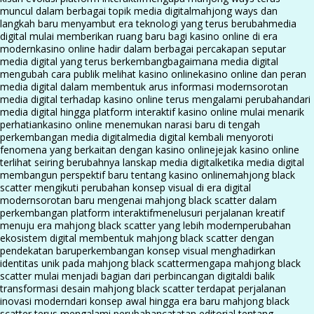
muncul dalam berbagai topik media digital
mahjong ways dan
langkah baru menyambut era teknologi yang terus berubah
media
digital mulai memberikan ruang baru bagi kasino online di era
modern
kasino online hadir dalam berbagai percakapan seputar
media digital yang terus berkembang
bagaimana media digital
mengubah cara publik melihat kasino online
kasino online dan peran
media digital dalam membentuk arus informasi modern
sorotan
media digital terhadap kasino online terus mengalami perubahan
dari
media digital hingga platform interaktif kasino online mulai menarik
perhatian
kasino online menemukan narasi baru di tengah
perkembangan media digital
media digital kembali menyoroti
fenomena yang berkaitan dengan kasino online
jejak kasino online
terlihat seiring berubahnya lanskap media digital
ketika media digital
membangun perspektif baru tentang kasino online
mahjong black
scatter mengikuti perubahan konsep visual di era digital
modern
sorotan baru mengenai mahjong black scatter dalam
perkembangan platform interaktif
menelusuri perjalanan kreatif
menuju era mahjong black scatter yang lebih modern
perubahan
ekosistem digital membentuk mahjong black scatter dengan
pendekatan baru
perkembangan konsep visual menghadirkan
identitas unik pada mahjong black scatter
mengapa mahjong black
scatter mulai menjadi bagian dari perbincangan digital
di balik
transformasi desain mahjong black scatter terdapat perjalanan
inovasi modern
dari konsep awal hingga era baru mahjong black
scatter terus mengalami perubahan
catatan editorial tentang