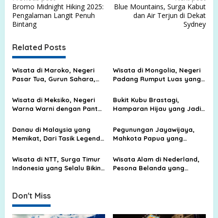
Bromo Midnight Hiking 2025:
Blue Mountains, Surga Kabut
o
Pengalaman Langit Penuh
dan Air Terjun di Dekat
s
Bintang
Sydney
t
Related Posts
n
a
Wisata di Maroko, Negeri
Wisata di Mongolia, Negeri
v
Pasar Tua, Gurun Sahara,
Padang Rumput Luas yang
dan Kota Biru yang Memikat
Membuat Langit Terasa
i
Lebih Dekat
Wisata di Meksiko, Negeri
Bukit Kubu Brastagi,
g
Warna Warni dengan Pantai
Hamparan Hijau yang Jadi
Biru, Kota Tua, dan Jejak
Tempat Liburan Favorit
a
Peradaban Kuno
Keluarga
Danau di Malaysia yang
Pegunungan Jayawijaya,
t
Memikat, Dari Tasik Legenda
Mahkota Papua yang
i
sampai Surga Air di Tengah
Menyimpan Salju, Batu, dan
Hutan
Cerita Alam
o
Wisata di NTT, Surga Timur
Wisata Alam di Nederland,
Indonesia yang Selalu Bikin
Pesona Belanda yang
n
Rindu Pulang
Bukan Cuma Kanal dan Kota
Tua
Don't Miss