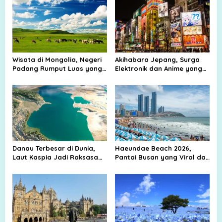
Wisata di Mongolia, Negeri
Akihabara Jepang, Surga
Padang Rumput Luas yang
Elektronik dan Anime yang
Membuat Langit Terasa
Selalu Ramai Wisatawan
Lebih Dekat
Danau Terbesar di Dunia,
Haeundae Beach 2026,
Laut Kaspia Jadi Raksasa
Pantai Busan yang Viral dan
Air yang Sulit Ditandingi
Selalu Ramai Diburu
Wisatawan