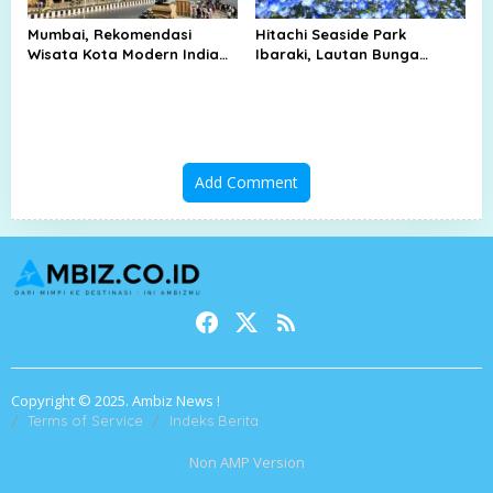
Mumbai, Rekomendasi
Hitachi Seaside Park
Wisata Kota Modern India
Ibaraki, Lautan Bunga
yang Terkenal di Dunia
Nemophila yang Viral dan
Memikat Wisatawan Dunia
Add Comment
Copyright © 2025. Ambiz News !
Terms of Service
Indeks Berita
Non AMP Version