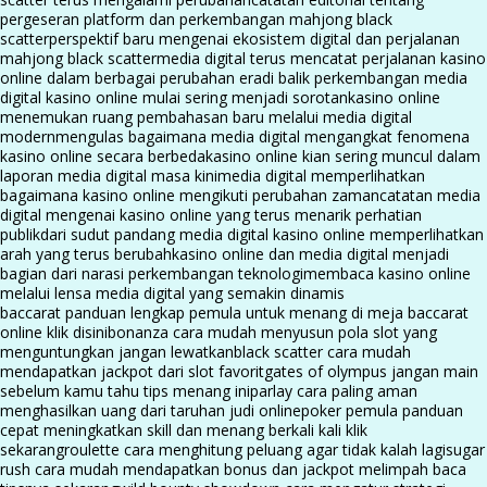
pergeseran platform dan perkembangan mahjong black
scatter
perspektif baru mengenai ekosistem digital dan perjalanan
mahjong black scatter
media digital terus mencatat perjalanan kasino
online dalam berbagai perubahan era
di balik perkembangan media
digital kasino online mulai sering menjadi sorotan
kasino online
menemukan ruang pembahasan baru melalui media digital
modern
mengulas bagaimana media digital mengangkat fenomena
kasino online secara berbeda
kasino online kian sering muncul dalam
laporan media digital masa kini
media digital memperlihatkan
bagaimana kasino online mengikuti perubahan zaman
catatan media
digital mengenai kasino online yang terus menarik perhatian
publik
dari sudut pandang media digital kasino online memperlihatkan
arah yang terus berubah
kasino online dan media digital menjadi
bagian dari narasi perkembangan teknologi
membaca kasino online
melalui lensa media digital yang semakin dinamis
baccarat panduan lengkap pemula untuk menang di meja baccarat
online klik disini
bonanza cara mudah menyusun pola slot yang
menguntungkan jangan lewatkan
black scatter cara mudah
mendapatkan jackpot dari slot favorit
gates of olympus jangan main
sebelum kamu tahu tips menang ini
parlay cara paling aman
menghasilkan uang dari taruhan judi online
poker pemula panduan
cepat meningkatkan skill dan menang berkali kali klik
sekarang
roulette cara menghitung peluang agar tidak kalah lagi
sugar
rush cara mudah mendapatkan bonus dan jackpot melimpah baca