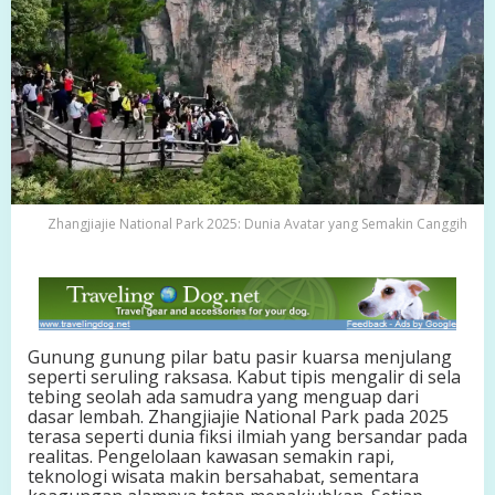
i
o
n
a
l
P
a
r
k
2
0
Zhangjiajie National Park 2025: Dunia Avatar yang Semakin Canggih
2
5
:
D
u
n
i
Gunung gunung pilar batu pasir kuarsa menjulang
a
seperti seruling raksasa. Kabut tipis mengalir di sela
A
tebing seolah ada samudra yang menguap dari
v
dasar lembah. Zhangjiajie National Park pada 2025
a
terasa seperti dunia fiksi ilmiah yang bersandar pada
t
realitas. Pengelolaan kawasan semakin rapi,
a
teknologi wisata makin bersahabat, sementara
r