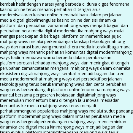
kembali hadir dengan narasi yang berbeda di dunia digital
fenomena
kasino online terus menarik perhatian di tengah arus
modernisasi
arah kasino online menapaki baru dalam perjalanan
media digital global
mengulas kasino online dari sisi dinamika
platform dan perubahan zaman
mahjong ways menjadi bagian dari
perubahan peta media digital modern
ketika mahjong ways mulai
mengisi percakapan di berbagai platform online
membaca jejak
mahjong ways melalui perkembangan lanskap teknologi
mahjong
ways dan narasi baru yang muncul di era media interaktif
bagaimana
mahjong ways menarik perhatian komunitas digital modern
mahjong
ways hadir membawa warna berbeda dalam pembahasan
platform
sorotan terhadap mahjong ways kian meningkat di tengah
perubahan zaman
catatan mengenai mahjong ways dalam dinamika
ekosistem digital
mahjong ways kembali menjadi bagian dari tren
media modern
melihat mahjong ways dari perspektif perjalanan
teknologi yang terus berubah
mahjong ways dan cerita perubahan
yang terus berkembang di platform online
fenomena mahjong ways
muncul bersama pergeseran kebiasaan digital
mahjong ways
menemukan momentum baru di tengah laju inovasi media
dari
komunitas ke media mahjong ways terus menjadi
perhatian
mengurai popularitas mahjong ways melalui sudut pandang
platform modern
mahjong ways dalam lintasan perubahan media
yang terus bergerak
perkembangan mahjong ways mencerminkan
dinamika era digital masa kini
mahjong ways menjadi bagian dari
kisah evolusi platform interaktif
mengapa mahjong ways terus