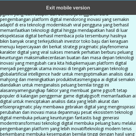
transformasi digital pragmatic play menjadi inspirasi baru dalam
Exit mobile version
menghadirkan inovasi berkualitas
ai digital menjadi kunci analisis data
pgsoft yang lebih adaptif dan berkinerja tinggi
arah baru
pengembangan platform digital mendorong inovasi yang semakin
adaptif di era teknologi modern
kisah viral pengguna yang berhasil
memanfaatkan teknologi digital hingga mendapatkan hasil di luar
ekspektasi
ai digital berhasil membaca pola tersembunyi hasilnya
bikin banyak orang terkejut
kisah investor toko baju dari keraguan
menuju kepercayaan diri berkat strategi pragmatic play
fenomena
karakter digital yang viral sukses menarik perhatian berburu peluang
keuntungan maksimal
kecerdasan buatan dan masa depan teknologi
inovasi yang mengubah cara kita hidup
kemajuan platform digital
menjadi penggerak utama inovasi di tengah persaingan teknologi
global
artificial intelligence hadir untuk mengoptimalkan analisis data
mahjong dan meningkatkan produktivitas
mengapa ai digital semakin
diandalkan untuk menganalisis peluang bernilai tinggi ini
alasannya
mengungkap faktor yang membuat game pgsoft tetap
populer di kalangan penggemar game digital
pgsoft memanfaatkan ai
digital untuk menciptakan analisis data yang lebih akurat dan
efisien
pragmatic play membawa gebrakan digital yang menginspirasi
perubahan dan inovasi masa depan
maju pesat ekosistem teknologi
digital membuka peluang keuntungan fantastis bagi generasi
modern
transformasi teknologi digital membuka peluang baru melalui
pengembangan platform yang lebih inovatif
teknologi modern terus
berkembang membuka kesempatan bernilai tinggi dengan hasil yang