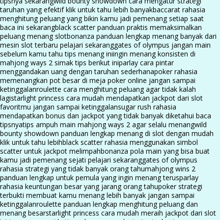
tipsnya sekarang
wild bounty showdown cara mengatur strategi
taruhan yang efektif klik untuk tahu lebih banyak
baccarat rahasia
menghitung peluang yang bikin kamu jadi pemenang setiap saat
baca ini sekarang
black scatter panduan praktis memaksimalkan
peluang menang slot
bonanza panduan lengkap menang banyak dari
mesin slot terbaru pelajari sekarang
gates of olympus jangan main
sebelum kamu tahu tips menang ini
ingin menang konsisten di
mahjong ways 2 simak tips berikut ini
parlay cara pintar
menggandakan uang dengan taruhan sederhana
poker rahasia
memenangkan pot besar di meja poker online jangan sampai
ketinggalan
roulette cara menghitung peluang agar tidak kalah
lagi
starlight princess cara mudah mendapatkan jackpot dari slot
favoritmu jangan sampai ketinggalan
sugar rush rahasia
mendapatkan bonus dan jackpot yang tidak banyak diketahui baca
tipsnya
tips ampuh main mahjong ways 2 agar selalu menang
wild
bounty showdown panduan lengkap menang di slot dengan mudah
klik untuk tahu lebih
black scatter rahasia menggunakan simbol
scatter untuk jackpot melimpah
bonanza pola main yang bisa buat
kamu jadi pemenang sejati pelajari sekarang
gates of olympus
rahasia strategi yang tidak banyak orang tahu
mahjong wins 2
panduan lengkap untuk pemula yang ingin menang terus
parlay
rahasia keuntungan besar yang jarang orang tahu
poker strategi
terbukti membuat kamu menang lebih banyak jangan sampai
ketinggalan
roulette panduan lengkap menghitung peluang dan
menang besar
starlight princess cara mudah meraih jackpot dari slot