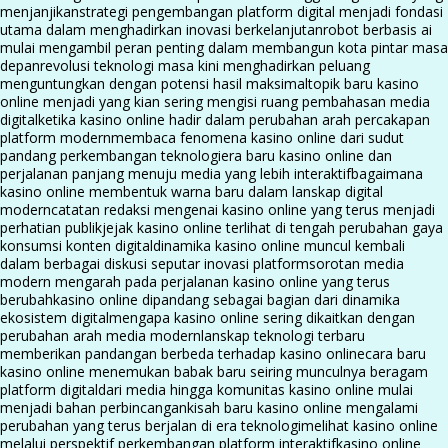
menjanjikan
strategi pengembangan platform digital menjadi fondasi
utama dalam menghadirkan inovasi berkelanjutan
robot berbasis ai
mulai mengambil peran penting dalam membangun kota pintar masa
depan
revolusi teknologi masa kini menghadirkan peluang
menguntungkan dengan potensi hasil maksimal
topik baru kasino
online menjadi yang kian sering mengisi ruang pembahasan media
digital
ketika kasino online hadir dalam perubahan arah percakapan
platform modern
membaca fenomena kasino online dari sudut
pandang perkembangan teknologi
era baru kasino online dan
perjalanan panjang menuju media yang lebih interaktif
bagaimana
kasino online membentuk warna baru dalam lanskap digital
modern
catatan redaksi mengenai kasino online yang terus menjadi
perhatian publik
jejak kasino online terlihat di tengah perubahan gaya
konsumsi konten digital
dinamika kasino online muncul kembali
dalam berbagai diskusi seputar inovasi platform
sorotan media
modern mengarah pada perjalanan kasino online yang terus
berubah
kasino online dipandang sebagai bagian dari dinamika
ekosistem digital
mengapa kasino online sering dikaitkan dengan
perubahan arah media modern
lanskap teknologi terbaru
memberikan pandangan berbeda terhadap kasino online
cara baru
kasino online menemukan babak baru seiring munculnya beragam
platform digital
dari media hingga komunitas kasino online mulai
menjadi bahan perbincangan
kisah baru kasino online mengalami
perubahan yang terus berjalan di era teknologi
melihat kasino online
melalui perspektif perkembangan platform interaktif
kasino online