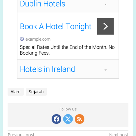
Alam
Sejarah
Follow Us
P
Previous post
Next post