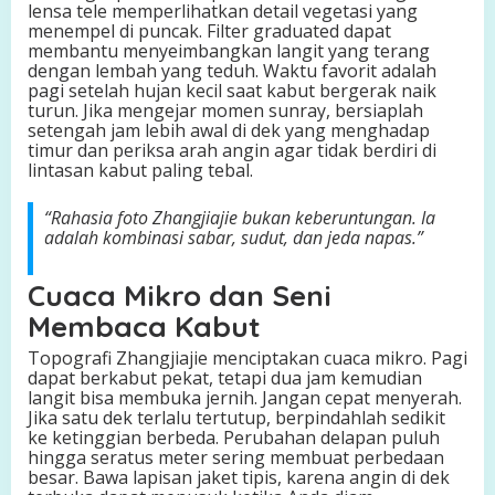
lensa tele memperlihatkan detail vegetasi yang
menempel di puncak. Filter graduated dapat
membantu menyeimbangkan langit yang terang
dengan lembah yang teduh. Waktu favorit adalah
pagi setelah hujan kecil saat kabut bergerak naik
turun. Jika mengejar momen sunray, bersiaplah
setengah jam lebih awal di dek yang menghadap
timur dan periksa arah angin agar tidak berdiri di
lintasan kabut paling tebal.
“Rahasia foto Zhangjiajie bukan keberuntungan. Ia
adalah kombinasi sabar, sudut, dan jeda napas.”
Cuaca Mikro dan Seni
Membaca Kabut
Topografi Zhangjiajie menciptakan cuaca mikro. Pagi
dapat berkabut pekat, tetapi dua jam kemudian
langit bisa membuka jernih. Jangan cepat menyerah.
Jika satu dek terlalu tertutup, berpindahlah sedikit
ke ketinggian berbeda. Perubahan delapan puluh
hingga seratus meter sering membuat perbedaan
besar. Bawa lapisan jaket tipis, karena angin di dek