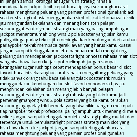
ini jangan sampai ketinggalan
sugar rush strategi rahasia
mendapatkan jackpot lebih cepat baca tipsnya sekarang
baccarat
rahasia menghitung peluang yang pemain profesional gunakan
black
scatter strategi rahasia menggunakan simbol scatter
bonanza teknik
jitu menghindari kekalahan dan menang konsisten pelajari
sekarang
gates of olympus strategi main yang paling ampuh agar
jackpot menantimu
mahjong wins 2 pola scatter yang bikin kamu
paling diingat
parlay teknik jitu meningkatkan keuntungan dari taruhan
parlay
poker teknik membaca gerak lawan yang harus kamu kuasai
jangan sampai ketinggalan
roulette panduan mudah menghitung
peluang dan mendapatkan jackpot
starlight princess rahasia main slot
yang bisa bawa kamu ke jackpot melimpah jangan sampai
ketinggalan
sugar rush tips cepat mendapatkan bonus besar di slot
favorit baca ini sekarang
baccarat rahasia menghitung peluang yang
tidak banyak orang tahu baca sekarang
black scatter trik mudah
menggandakan keuntungan dari slot favoritmu
bonanza tips jitu
menghindari kekalahan dan menang lebih banyak pelajari
sekarang
gates of olympus strategi rahasia yang bikin kamu jadi
pemenang
mahjong wins 2 pola scatter yang bisa kamu terapkan
sekarang juga
parlay trik berbeda yang bisa bikin uangmu melimpah
tiap hari
poker teknik profesional paling ampuh untuk menang di meja
online jangan sampai ketinggalan
roulette strategi paling mudah dan
terpercaya untuk pemula
starlight princess strategi main slot yang
bisa bawa kamu ke jackpot jangan sampai ketinggalan
baccarat
rahasia menghitung peluang yang pemain profesional gunakan