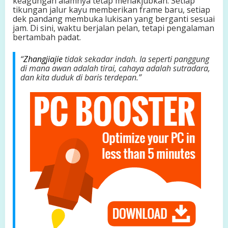
keagungan alamnya tetap menakjubkan. Setiap
y
tikungan jalur kayu memberikan frame baru, setiap
a
dek pandang membuka lukisan yang berganti sesuai
n
jam. Di sini, waktu berjalan pelan, tetapi pengalaman
g
bertambah padat.
S
e
“
Zhangjiajie
tidak sekadar indah. Ia seperti panggung
m
di mana awan adalah tirai, cahaya adalah sutradara,
a
dan kita duduk di baris terdepan.”
k
i
n
C
a
n
g
g
i
h