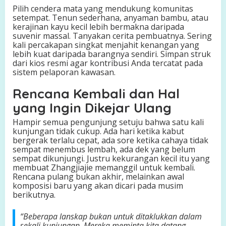
Pilih cendera mata yang mendukung komunitas
setempat. Tenun sederhana, anyaman bambu, atau
kerajinan kayu kecil lebih bermakna daripada
suvenir massal. Tanyakan cerita pembuatnya. Sering
kali percakapan singkat menjahit kenangan yang
lebih kuat daripada barangnya sendiri. Simpan struk
dari kios resmi agar kontribusi Anda tercatat pada
sistem pelaporan kawasan.
Rencana Kembali dan Hal
yang Ingin Dikejar Ulang
Hampir semua pengunjung setuju bahwa satu kali
kunjungan tidak cukup. Ada hari ketika kabut
bergerak terlalu cepat, ada sore ketika cahaya tidak
sempat menembus lembah, ada dek yang belum
sempat dikunjungi. Justru kekurangan kecil itu yang
membuat Zhangjiajie memanggil untuk kembali.
Rencana pulang bukan akhir, melainkan awal
komposisi baru yang akan dicari pada musim
berikutnya.
“Beberapa lanskap bukan untuk ditaklukkan dalam
sekali kunjungan. Mereka meminta kita datang