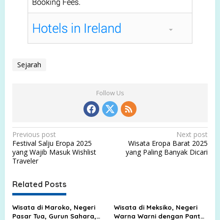
Sejarah
Follow Us
P
Previous post
Next post
Festival Salju Eropa 2025
Wisata Eropa Barat 2025
o
yang Wajib Masuk Wishlist
yang Paling Banyak Dicari
s
Traveler
t
Related Posts
n
a
Wisata di Maroko, Negeri
Wisata di Meksiko, Negeri
v
Pasar Tua, Gurun Sahara,
Warna Warni dengan Pantai