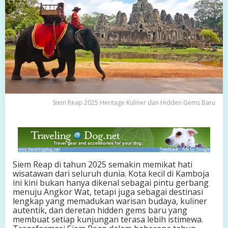
r
i
t
a
g
e
K
u
l
i
n
Siem Reap 2025 Heritage Kuliner dan Hidden Gems Baru
e
r
d
a
n
H
i
Siem Reap di tahun 2025 semakin memikat hati
d
wisatawan dari seluruh dunia. Kota kecil di Kamboja
d
ini kini bukan hanya dikenal sebagai pintu gerbang
e
menuju Angkor Wat, tetapi juga sebagai destinasi
n
lengkap yang memadukan warisan budaya, kuliner
G
autentik, dan deretan hidden gems baru yang
e
membuat setiap kunjungan terasa lebih istimewa.
m