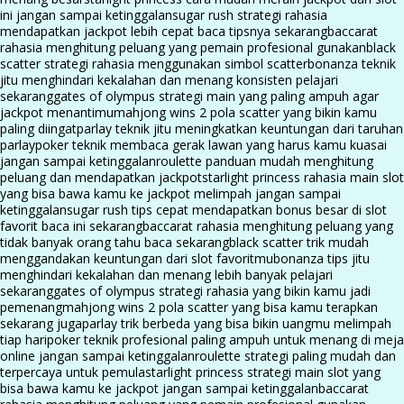
ini jangan sampai ketinggalan
sugar rush strategi rahasia
mendapatkan jackpot lebih cepat baca tipsnya sekarang
baccarat
rahasia menghitung peluang yang pemain profesional gunakan
black
scatter strategi rahasia menggunakan simbol scatter
bonanza teknik
jitu menghindari kekalahan dan menang konsisten pelajari
sekarang
gates of olympus strategi main yang paling ampuh agar
jackpot menantimu
mahjong wins 2 pola scatter yang bikin kamu
paling diingat
parlay teknik jitu meningkatkan keuntungan dari taruhan
parlay
poker teknik membaca gerak lawan yang harus kamu kuasai
jangan sampai ketinggalan
roulette panduan mudah menghitung
peluang dan mendapatkan jackpot
starlight princess rahasia main slot
yang bisa bawa kamu ke jackpot melimpah jangan sampai
ketinggalan
sugar rush tips cepat mendapatkan bonus besar di slot
favorit baca ini sekarang
baccarat rahasia menghitung peluang yang
tidak banyak orang tahu baca sekarang
black scatter trik mudah
menggandakan keuntungan dari slot favoritmu
bonanza tips jitu
menghindari kekalahan dan menang lebih banyak pelajari
sekarang
gates of olympus strategi rahasia yang bikin kamu jadi
pemenang
mahjong wins 2 pola scatter yang bisa kamu terapkan
sekarang juga
parlay trik berbeda yang bisa bikin uangmu melimpah
tiap hari
poker teknik profesional paling ampuh untuk menang di meja
online jangan sampai ketinggalan
roulette strategi paling mudah dan
terpercaya untuk pemula
starlight princess strategi main slot yang
bisa bawa kamu ke jackpot jangan sampai ketinggalan
baccarat