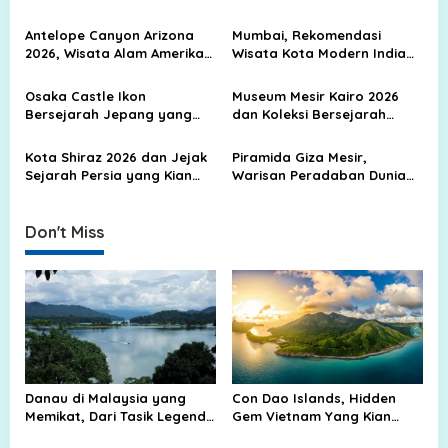
dan Kota Biru yang Memikat
Biru, Kota Tua, dan Jejak
i
Peradaban Kuno
Antelope Canyon Arizona
Mumbai, Rekomendasi
g
2026, Wisata Alam Amerika
Wisata Kota Modern India
Yang Viral Di Dunia
yang Terkenal di Dunia
a
Osaka Castle Ikon
Museum Mesir Kairo 2026
t
Bersejarah Jepang yang
dan Koleksi Bersejarah
i
Wajib Dikunjungi
Dunia yang Memukau
Peradaban Modern
o
Kota Shiraz 2026 dan Jejak
Piramida Giza Mesir,
Sejarah Persia yang Kian
Warisan Peradaban Dunia
n
Mendunia
yang Tak Pernah Kehilangan
Pesona
Don't Miss
Danau di Malaysia yang
Con Dao Islands, Hidden
Memikat, Dari Tasik Legenda
Gem Vietnam Yang Kian
sampai Surga Air di Tengah
Dilirik Traveler