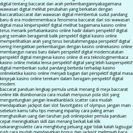
digital tentang baccarat dan arah perkembangannya
bagaimana
wawasan digital melihat perubahan yang berkaitan dengan
baccarat
baccarat dan wawasan digital membentuk sudut pandang
baru di era modern
membaca fenomena baccarat dari sisi wawasan
digital masa kini
perspektif digital melihat bagaimana kasino online
terus menarik perhatian
kasino online hadir dalam perspektif digital
yang semakin beragam
di balik perspektif digital kasino online
memperlihatkan arah yang terus berubah
mengapa perspektif digital
sering mengaitkan perkembangan dengan kasino online
kasino online
membangun narasi baru dalam perspektif digital modern
catatan
perspektif digital mengenai kasino online di era teknologi
membaca
kasino online melalui lensa perspektif digital yang lebih luas
perspektif
digital memberikan sudut pandang berbeda terhadap kasino
online
ketika kasino online menjadi bagian dari perspektif digital masa
kini
jejak kasino online terekam dalam beragam perspektif digital
modern
baccarat panduan lengkap pemula untuk menang di meja baccarat
online klik disini
bonanza cara mudah menyusun pola slot yang
menguntungkan jangan lewatkan
black scatter cara mudah
mendapatkan jackpot dari slot favorit
gates of olympus jangan main
sebelum kamu tahu tips menang ini
parlay cara paling aman
menghasilkan uang dari taruhan judi online
poker pemula panduan
cepat meningkatkan skill dan menang berkali kali klik
sekarang
roulette cara menghitung peluang agar tidak kalah lagi
sugar
rush cara mudah mendapatkan bonus dan jackpot melimpah baca