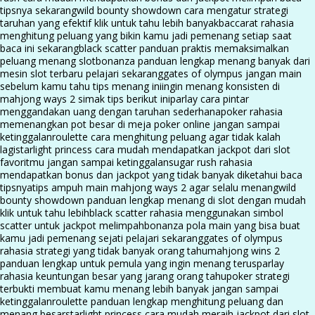
tipsnya sekarang
wild bounty showdown cara mengatur strategi
taruhan yang efektif klik untuk tahu lebih banyak
baccarat rahasia
menghitung peluang yang bikin kamu jadi pemenang setiap saat
baca ini sekarang
black scatter panduan praktis memaksimalkan
peluang menang slot
bonanza panduan lengkap menang banyak dari
mesin slot terbaru pelajari sekarang
gates of olympus jangan main
sebelum kamu tahu tips menang ini
ingin menang konsisten di
mahjong ways 2 simak tips berikut ini
parlay cara pintar
menggandakan uang dengan taruhan sederhana
poker rahasia
memenangkan pot besar di meja poker online jangan sampai
ketinggalan
roulette cara menghitung peluang agar tidak kalah
lagi
starlight princess cara mudah mendapatkan jackpot dari slot
favoritmu jangan sampai ketinggalan
sugar rush rahasia
mendapatkan bonus dan jackpot yang tidak banyak diketahui baca
tipsnya
tips ampuh main mahjong ways 2 agar selalu menang
wild
bounty showdown panduan lengkap menang di slot dengan mudah
klik untuk tahu lebih
black scatter rahasia menggunakan simbol
scatter untuk jackpot melimpah
bonanza pola main yang bisa buat
kamu jadi pemenang sejati pelajari sekarang
gates of olympus
rahasia strategi yang tidak banyak orang tahu
mahjong wins 2
panduan lengkap untuk pemula yang ingin menang terus
parlay
rahasia keuntungan besar yang jarang orang tahu
poker strategi
terbukti membuat kamu menang lebih banyak jangan sampai
ketinggalan
roulette panduan lengkap menghitung peluang dan
menang besar
starlight princess cara mudah meraih jackpot dari slot