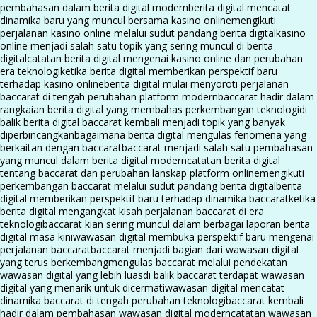
pembahasan dalam berita digital modern
berita digital mencatat
dinamika baru yang muncul bersama kasino online
mengikuti
perjalanan kasino online melalui sudut pandang berita digital
kasino
online menjadi salah satu topik yang sering muncul di berita
digital
catatan berita digital mengenai kasino online dan perubahan
era teknologi
ketika berita digital memberikan perspektif baru
terhadap kasino online
berita digital mulai menyoroti perjalanan
baccarat di tengah perubahan platform modern
baccarat hadir dalam
rangkaian berita digital yang membahas perkembangan teknologi
di
balik berita digital baccarat kembali menjadi topik yang banyak
diperbincangkan
bagaimana berita digital mengulas fenomena yang
berkaitan dengan baccarat
baccarat menjadi salah satu pembahasan
yang muncul dalam berita digital modern
catatan berita digital
tentang baccarat dan perubahan lanskap platform online
mengikuti
perkembangan baccarat melalui sudut pandang berita digital
berita
digital memberikan perspektif baru terhadap dinamika baccarat
ketika
berita digital mengangkat kisah perjalanan baccarat di era
teknologi
baccarat kian sering muncul dalam berbagai laporan berita
digital masa kini
wawasan digital membuka perspektif baru mengenai
perjalanan baccarat
baccarat menjadi bagian dari wawasan digital
yang terus berkembang
mengulas baccarat melalui pendekatan
wawasan digital yang lebih luas
di balik baccarat terdapat wawasan
digital yang menarik untuk dicermati
wawasan digital mencatat
dinamika baccarat di tengah perubahan teknologi
baccarat kembali
hadir dalam pembahasan wawasan digital modern
catatan wawasan