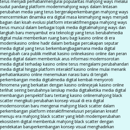
terus menjadi perhatian
mengurai popularitas mahjong ways melalui
sudut pandang platform modern
mahjong ways dalam lintasan
perubahan media yang terus bergerak
perkembangan mahjong ways
mencerminkan dinamika era digital masa kini
mahjong ways menjadi
bagian dari kisah evolusi platform interaktif
mengapa mahjong ways
terus muncul dalam berbagai topik media digital
mahjong ways dan
langkah baru menyambut era teknologi yang terus berubah
media
digital mulai memberikan ruang baru bagi kasino online di era
modern
kasino online hadir dalam berbagai percakapan seputar
media digital yang terus berkembang
bagaimana media digital
mengubah cara publik melihat kasino online
kasino online dan peran
media digital dalam membentuk arus informasi modern
sorotan
media digital terhadap kasino online terus mengalami perubahan
dari
media digital hingga platform interaktif kasino online mulai menarik
perhatian
kasino online menemukan narasi baru di tengah
perkembangan media digital
media digital kembali menyoroti
fenomena yang berkaitan dengan kasino online
jejak kasino online
terlihat seiring berubahnya lanskap media digital
ketika media digital
membangun perspektif baru tentang kasino online
mahjong black
scatter mengikuti perubahan konsep visual di era digital
modern
sorotan baru mengenai mahjong black scatter dalam
perkembangan platform interaktif
menelusuri perjalanan kreatif
menuju era mahjong black scatter yang lebih modern
perubahan
ekosistem digital membentuk mahjong black scatter dengan
pendekatan baru
perkembangan konsep visual menghadirkan