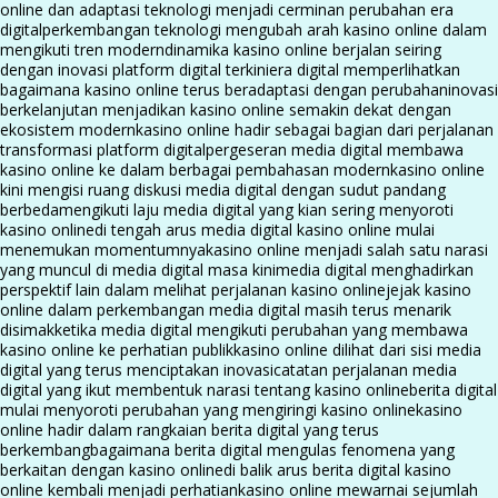
online dan adaptasi teknologi menjadi cerminan perubahan era
digital
perkembangan teknologi mengubah arah kasino online dalam
mengikuti tren modern
dinamika kasino online berjalan seiring
dengan inovasi platform digital terkini
era digital memperlihatkan
bagaimana kasino online terus beradaptasi dengan perubahan
inovasi
berkelanjutan menjadikan kasino online semakin dekat dengan
ekosistem modern
kasino online hadir sebagai bagian dari perjalanan
transformasi platform digital
pergeseran media digital membawa
kasino online ke dalam berbagai pembahasan modern
kasino online
kini mengisi ruang diskusi media digital dengan sudut pandang
berbeda
mengikuti laju media digital yang kian sering menyoroti
kasino online
di tengah arus media digital kasino online mulai
menemukan momentumnya
kasino online menjadi salah satu narasi
yang muncul di media digital masa kini
media digital menghadirkan
perspektif lain dalam melihat perjalanan kasino online
jejak kasino
online dalam perkembangan media digital masih terus menarik
disimak
ketika media digital mengikuti perubahan yang membawa
kasino online ke perhatian publik
kasino online dilihat dari sisi media
digital yang terus menciptakan inovasi
catatan perjalanan media
digital yang ikut membentuk narasi tentang kasino online
berita digital
mulai menyoroti perubahan yang mengiringi kasino online
kasino
online hadir dalam rangkaian berita digital yang terus
berkembang
bagaimana berita digital mengulas fenomena yang
berkaitan dengan kasino online
di balik arus berita digital kasino
online kembali menjadi perhatian
kasino online mewarnai sejumlah