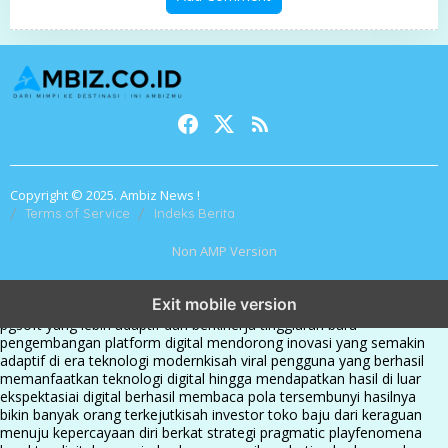
Copyright © 2025. Ambiz News !
Terms of Service
Indeks Berita
Non AMP Version
transformasi digital pragmatic play menjadi inspirasi baru dalam
Exit mobile version
menghadirkan inovasi berkualitas
ai digital menjadi kunci analisis data
pgsoft yang lebih adaptif dan berkinerja tinggi
arah baru
pengembangan platform digital mendorong inovasi yang semakin
adaptif di era teknologi modern
kisah viral pengguna yang berhasil
memanfaatkan teknologi digital hingga mendapatkan hasil di luar
ekspektasi
ai digital berhasil membaca pola tersembunyi hasilnya
bikin banyak orang terkejut
kisah investor toko baju dari keraguan
menuju kepercayaan diri berkat strategi pragmatic play
fenomena