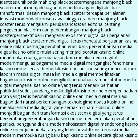
identitas unik pada mahjong black scatter
mengapa mahjong black
scatter mulai menjadi bagian dari perbincangan digital
di balik
transformasi desain mahjong black scatter terdapat perjalanan
inovasi modern
dari konsep awal hingga era baru mahjong black
scatter terus mengalami perubahan
catatan editorial tentang
pergeseran platform dan perkembangan mahjong black
scatter
perspektif baru mengenai ekosistem digital dan perjalanan
mahjong black scatter
media digital terus mencatat perjalanan kasino
online dalam berbagai perubahan era
di balik perkembangan media
digital kasino online mulai sering menjadi sorotan
kasino online
menemukan ruang pembahasan baru melalui media digital
modern
mengulas bagaimana media digital mengangkat fenomena
kasino online secara berbeda
kasino online kian sering muncul dalam
laporan media digital masa kini
media digital memperlihatkan
bagaimana kasino online mengikuti perubahan zaman
catatan media
digital mengenai kasino online yang terus menarik perhatian
publik
dari sudut pandang media digital kasino online memperlihatkan
arah yang terus berubah
kasino online dan media digital menjadi
bagian dari narasi perkembangan teknologi
membaca kasino online
melalui lensa media digital yang semakin dinamis
kasino online
menjadi bagian dari transformasi ekosistem digital yang terus
berkembang
perkembangan kasino online mencerminkan perubahan
perilaku pengguna di era modern
ekosistem digital mendorong kasino
online menuju pendekatan yang lebih inovatif
transformasi media
modern membuka ruang baru bagi kasino online secara global
kasino