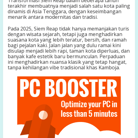
Transformasi Siem Reap dalam beberapa tahun
s
terakhir membuatnya menjadi salah satu kota paling
B
dinamis di Asia Tenggara, dengan keseimbangan
a
menarik antara modernitas dan tradisi.
r
u
Pada 2025, Siem Reap tidak hanya memanjakan turis
dengan wisata sejarah, tetapi juga menghadirkan
suasana kota yang lebih teratur, bersih, dan ramah
bagi pejalan kaki. Jalan jalan yang dulu ramai kini
disulap menjadi lebih rapi, taman kota diperluas, dan
banyak kafe estetik baru bermunculan. Perpaduan
ini menghadirkan nuansa klasik yang tetap hangat,
tanpa kehilangan vibe tradisional khas Kamboja.