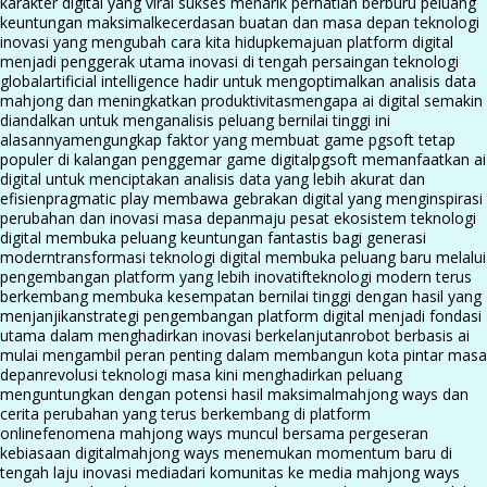
karakter digital yang viral sukses menarik perhatian berburu peluang
keuntungan maksimal
kecerdasan buatan dan masa depan teknologi
inovasi yang mengubah cara kita hidup
kemajuan platform digital
menjadi penggerak utama inovasi di tengah persaingan teknologi
global
artificial intelligence hadir untuk mengoptimalkan analisis data
mahjong dan meningkatkan produktivitas
mengapa ai digital semakin
diandalkan untuk menganalisis peluang bernilai tinggi ini
alasannya
mengungkap faktor yang membuat game pgsoft tetap
populer di kalangan penggemar game digital
pgsoft memanfaatkan ai
digital untuk menciptakan analisis data yang lebih akurat dan
efisien
pragmatic play membawa gebrakan digital yang menginspirasi
perubahan dan inovasi masa depan
maju pesat ekosistem teknologi
digital membuka peluang keuntungan fantastis bagi generasi
modern
transformasi teknologi digital membuka peluang baru melalui
pengembangan platform yang lebih inovatif
teknologi modern terus
berkembang membuka kesempatan bernilai tinggi dengan hasil yang
menjanjikan
strategi pengembangan platform digital menjadi fondasi
utama dalam menghadirkan inovasi berkelanjutan
robot berbasis ai
mulai mengambil peran penting dalam membangun kota pintar masa
depan
revolusi teknologi masa kini menghadirkan peluang
menguntungkan dengan potensi hasil maksimal
mahjong ways dan
cerita perubahan yang terus berkembang di platform
online
fenomena mahjong ways muncul bersama pergeseran
kebiasaan digital
mahjong ways menemukan momentum baru di
tengah laju inovasi media
dari komunitas ke media mahjong ways