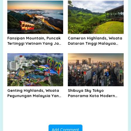
Hutan
Fansipan Mountain, Puncak
Cameron Highlands, Wisata
Tertinggi Vietnam Yang Jadi
Dataran Tinggi Malaysia
Daya Tarik Wisata
yang Sejuk dan Mendunia
Genting Highlands, Wisata
Shibuya Sky Tokyo
Pegunungan Malaysia Yang
Panorama Kota Modern
Selalu Ramai
Jepang dari Ketinggian
Add Comment