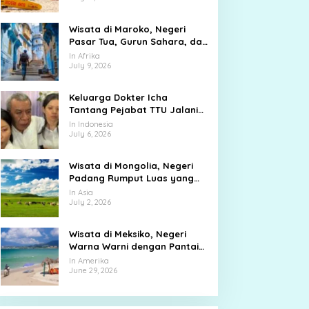
Wisata di Maroko, Negeri
Pasar Tua, Gurun Sahara, dan
Kota Biru yang Memikat
In Afrika
July 9, 2026
Keluarga Dokter Icha
Tantang Pejabat TTU Jalani
Sumpah Adat
In Indonesia
July 6, 2026
Wisata di Mongolia, Negeri
Padang Rumput Luas yang
Membuat Langit Terasa Lebih
In Asia
Dekat
July 2, 2026
Wisata di Meksiko, Negeri
Warna Warni dengan Pantai
Biru, Kota Tua, dan Jejak
In Amerika
Peradaban Kuno
June 29, 2026