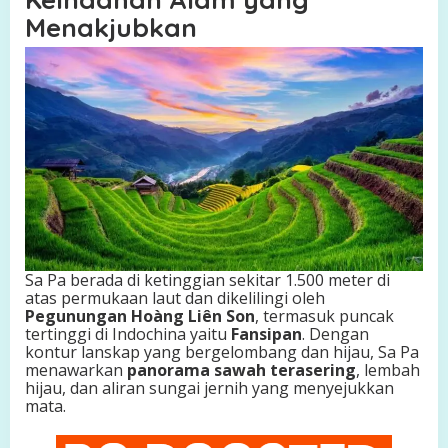
a
Menakjubkan
d
i
P
e
g
u
n
u
n
g
a
n
U
t
Sa Pa berada di ketinggian sekitar 1.500 meter di
a
atas permukaan laut dan dikelilingi oleh
r
Pegunungan Hoàng Liên Son
, termasuk puncak
a
tertinggi di Indochina yaitu
Fansipan
. Dengan
kontur lanskap yang bergelombang dan hijau, Sa Pa
menawarkan
panorama sawah terasering
, lembah
hijau, dan aliran sungai jernih yang menyejukkan
mata.