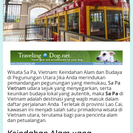
n
a
m
:
K
e
i
n
d
a
h
a
n
Wisata Sa Pa, Vietnam: Keindahan Alam dan Budaya
A
di Pegunungan Utara Jika Anda merindukan
l
pemandangan pegunungan yang memukau,
Sa Pa
a
Vietnam
udara sejuk yang menyegarkan, serta
m
keunikan budaya lokal yang autentik, maka
Sa Pa
di
d
Vietnam adalah destinasi yang wajib masuk dalam
a
daftar perjalanan Anda. Terletak di provinsi Lao Cai,
n
kawasan ini menjadi salah satu primadona wisata di
B
Vietnam utara, terutama bagi para pencinta alam
u
dan petualangan.
d
a
Keindahan Alam yang
y