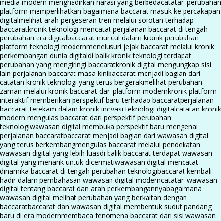
media modern menghadirkan narasi yang berbeda
catatan perubahan
platform memperlihatkan bagaimana baccarat masuk ke percakapan
digital
melihat arah pergeseran tren melalui sorotan terhadap
baccarat
kronik teknologi mencatat perjalanan baccarat di tengah
perubahan era digital
baccarat muncul dalam kronik perubahan
platform teknologi modern
menelusuri jejak baccarat melalui kronik
perkembangan dunia digital
di balik kronik teknologi terdapat
perubahan yang mengiringi baccarat
kronik digital mengungkap sisi
lain perjalanan baccarat masa kini
baccarat menjadi bagian dari
catatan kronik teknologi yang terus bergerak
melihat perubahan
zaman melalui kronik baccarat dan platform modern
kronik platform
interaktif memberikan perspektif baru terhadap baccarat
perjalanan
baccarat terekam dalam kronik inovasi teknologi digital
catatan kronik
modern mengulas baccarat dari perspektif perubahan
teknologi
wawasan digital membuka perspektif baru mengenai
perjalanan baccarat
baccarat menjadi bagian dari wawasan digital
yang terus berkembang
mengulas baccarat melalui pendekatan
wawasan digital yang lebih luas
di balik baccarat terdapat wawasan
digital yang menarik untuk dicermati
wawasan digital mencatat
dinamika baccarat di tengah perubahan teknologi
baccarat kembali
hadir dalam pembahasan wawasan digital modern
catatan wawasan
digital tentang baccarat dan arah perkembangannya
bagaimana
wawasan digital melihat perubahan yang berkaitan dengan
baccarat
baccarat dan wawasan digital membentuk sudut pandang
baru di era modern
membaca fenomena baccarat dari sisi wawasan