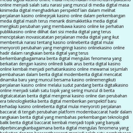
online menjadi salah satu narasi yang muncul di media digital masa
kini
media digital menghadirkan perspektif lain dalam melihat
perjalanan kasino online
jejak kasino online dalam perkembangan
media digital masih terus menarik disimak
ketika media digital
mengikuti perubahan yang membawa kasino online ke perhatian
publik
kasino online dilihat dari sisi media digital yang terus
menciptakan inovasi
catatan perjalanan media digital yang ikut
membentuk narasi tentang kasino online
berita digital mulai
menyoroti perubahan yang mengiringi kasino online
kasino online
hadir dalam rangkaian berita digital yang terus
berkembang
bagaimana berita digital mengulas fenomena yang
berkaitan dengan kasino online
di balik arus berita digital kasino
online kembali menjadi perhatian
kasino online mewarnai sejumlah
pembahasan dalam berita digital modern
berita digital mencatat
dinamika baru yang muncul bersama kasino online
mengikuti
perjalanan kasino online melalui sudut pandang berita digital
kasino
online menjadi salah satu topik yang sering muncul di berita
digital
catatan berita digital mengenai kasino online dan perubahan
era teknologi
ketika berita digital memberikan perspektif baru
terhadap kasino online
berita digital mulai menyoroti perjalanan
baccarat di tengah perubahan platform modern
baccarat hadir dalam
rangkaian berita digital yang membahas perkembangan teknologi
di
balik berita digital baccarat kembali menjadi topik yang banyak
diperbincangkan
bagaimana berita digital mengulas fenomena yang