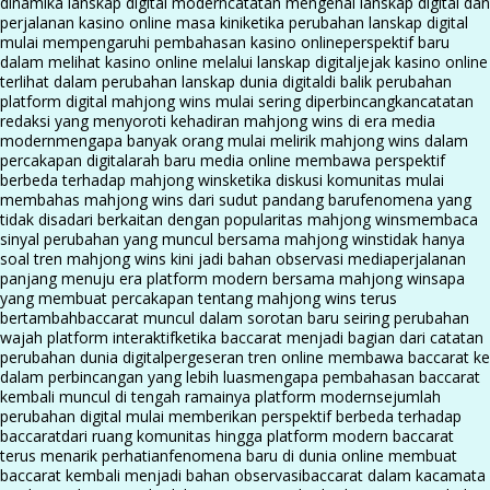
dinamika lanskap digital modern
catatan mengenai lanskap digital dan
perjalanan kasino online masa kini
ketika perubahan lanskap digital
mulai mempengaruhi pembahasan kasino online
perspektif baru
dalam melihat kasino online melalui lanskap digital
jejak kasino online
terlihat dalam perubahan lanskap dunia digital
di balik perubahan
platform digital mahjong wins mulai sering diperbincangkan
catatan
redaksi yang menyoroti kehadiran mahjong wins di era media
modern
mengapa banyak orang mulai melirik mahjong wins dalam
percakapan digital
arah baru media online membawa perspektif
berbeda terhadap mahjong wins
ketika diskusi komunitas mulai
membahas mahjong wins dari sudut pandang baru
fenomena yang
tidak disadari berkaitan dengan popularitas mahjong wins
membaca
sinyal perubahan yang muncul bersama mahjong wins
tidak hanya
soal tren mahjong wins kini jadi bahan observasi media
perjalanan
panjang menuju era platform modern bersama mahjong wins
apa
yang membuat percakapan tentang mahjong wins terus
bertambah
baccarat muncul dalam sorotan baru seiring perubahan
wajah platform interaktif
ketika baccarat menjadi bagian dari catatan
perubahan dunia digital
pergeseran tren online membawa baccarat ke
dalam perbincangan yang lebih luas
mengapa pembahasan baccarat
kembali muncul di tengah ramainya platform modern
sejumlah
perubahan digital mulai memberikan perspektif berbeda terhadap
baccarat
dari ruang komunitas hingga platform modern baccarat
terus menarik perhatian
fenomena baru di dunia online membuat
baccarat kembali menjadi bahan observasi
baccarat dalam kacamata