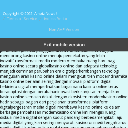
Copyright © 2025. Ambiz News !
Terms of Service
Indeks Berita
Non AMP Version
kasino online menjadi bagian dari transformasi ekosistem digital
Exit mobile version
yang terus berkembang
perkembangan kasino online mencerminkan
perubahan perilaku pengguna di era modern
ekosistem digital
mendorong kasino online menuju pendekatan yang lebih
inovatif
transformasi media modern membuka ruang baru bagi
kasino online secara global
kasino online dan adaptasi teknologi
menjadi cerminan perubahan era digital
perkembangan teknologi
mengubah arah kasino online dalam mengikuti tren modern
dinamika
kasino online berjalan seiring dengan inovasi platform digital
terkini
era digital memperlihatkan bagaimana kasino online terus
beradaptasi dengan perubahan
inovasi berkelanjutan menjadikan
kasino online semakin dekat dengan ekosistem modern
kasino online
hadir sebagai bagian dari perjalanan transformasi platform
digital
pergeseran media digital membawa kasino online ke dalam
berbagai pembahasan modern
kasino online kini mengisi ruang
diskusi media digital dengan sudut pandang berbeda
mengikuti laju
media digital yang kian sering menyoroti kasino online
di tengah arus
media digital kasino online mulai menemukan momentumnya
kasino