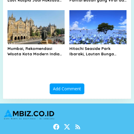
Air yang Sulit Ditandingi
Selalu Ramai Diburu
Wisatawan
Mumbai, Rekomendasi
Hitachi Seaside Park
Wisata Kota Modern India
Ibaraki, Lautan Bunga
yang Terkenal di Dunia
Nemophila yang Viral dan
Memikat Wisatawan Dunia
Add Comment