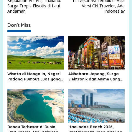
Kepulauan Phi Phi, Thailand:
11 Destinasi Terbaik di Asia
o
Surga Tropis Eksotis di Laut
Versi CN Traveler, Ada
s
Andaman
Indonesia?
t
Don't Miss
n
a
v
i
g
a
Wisata di Mongolia, Negeri
Akihabara Jepang, Surga
t
Padang Rumput Luas yang
Elektronik dan Anime yang
Membuat Langit Terasa
Selalu Ramai Wisatawan
i
Lebih Dekat
o
n
Danau Terbesar di Dunia,
Haeundae Beach 2026,
Laut Kaspia Jadi Raksasa
Pantai Busan yang Viral dan