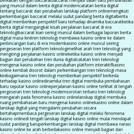
berkaitan dengan baccarat
baccarat menjadi salah satu pembahasan
yang muncul dalam berita digital modern
catatan berita digital
tentang baccarat dan perubahan lanskap platform online
mengikuti
perkembangan baccarat melalui sudut pandang berita digital
berita
digital memberikan perspektif baru terhadap dinamika baccarat
ketika
berita digital mengangkat kisah perjalanan baccarat di era
teknologi
baccarat kian sering muncul dalam berbagai laporan berita
digital masa kini
tren teknologi membawa kasino online ke dalam
perbincangan baru di era modern
kasino online muncul seiring
pergeseran tren platform teknologi
melihat arah tren teknologi yang
mengiringi perjalanan kasino online
ketika kasino online menjadi
bagian dari perubahan tren dunia digital
catatan tren teknologi
mengenai kasino online dan perubahan platform interaktif
kasino
online kembali disorot dalam perkembangan tren teknologi masa
kini
bagaimana tren teknologi memberikan perspektif berbeda
terhadap kasino online
dinamika tren digital membuka pembahasan
baru seputar kasino online
perjalanan kasino online terlihat di tengah
pergeseran tren teknologi modern
sorotan terbaru tren teknologi
mengarah pada fenomena kasino online
lanskap digital membuka
ruang pembahasan baru mengenai kasino online
kasino online dalam
lanskap digital yang mengalami perubahan secara
bertahap
membaca pergeseran lanskap digital melalui fenomena
kasino online
di tengah lanskap digital kasino online mulai mendapat
sudut pandang baru
perkembangan lanskap digital membawa narasi
kasino online ke arah berbeda
kasino online menjadi bagian dari