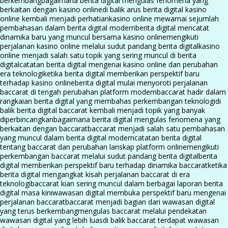
berkembang
bagaimana berita digital mengulas fenomena yang
berkaitan dengan kasino online
di balik arus berita digital kasino
online kembali menjadi perhatian
kasino online mewarnai sejumlah
pembahasan dalam berita digital modern
berita digital mencatat
dinamika baru yang muncul bersama kasino online
mengikuti
perjalanan kasino online melalui sudut pandang berita digital
kasino
online menjadi salah satu topik yang sering muncul di berita
digital
catatan berita digital mengenai kasino online dan perubahan
era teknologi
ketika berita digital memberikan perspektif baru
terhadap kasino online
berita digital mulai menyoroti perjalanan
baccarat di tengah perubahan platform modern
baccarat hadir dalam
rangkaian berita digital yang membahas perkembangan teknologi
di
balik berita digital baccarat kembali menjadi topik yang banyak
diperbincangkan
bagaimana berita digital mengulas fenomena yang
berkaitan dengan baccarat
baccarat menjadi salah satu pembahasan
yang muncul dalam berita digital modern
catatan berita digital
tentang baccarat dan perubahan lanskap platform online
mengikuti
perkembangan baccarat melalui sudut pandang berita digital
berita
digital memberikan perspektif baru terhadap dinamika baccarat
ketika
berita digital mengangkat kisah perjalanan baccarat di era
teknologi
baccarat kian sering muncul dalam berbagai laporan berita
digital masa kini
wawasan digital membuka perspektif baru mengenai
perjalanan baccarat
baccarat menjadi bagian dari wawasan digital
yang terus berkembang
mengulas baccarat melalui pendekatan
wawasan digital yang lebih luas
di balik baccarat terdapat wawasan