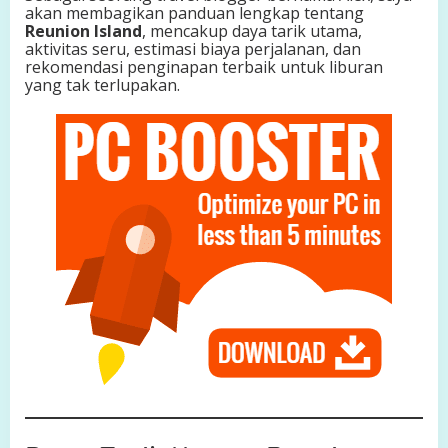
akan membagikan panduan lengkap tentang
d
Reunion Island
, mencakup daya tarik utama,
r
aktivitas seru, estimasi biaya perjalanan, dan
a
rekomendasi penginapan terbaik untuk liburan
H
yang tak terlupakan.
i
n
d
i
a