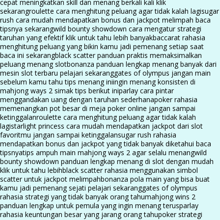
cepat meningkatkan skill dan menang berkali kali klik
sekarang
roulette cara menghitung peluang agar tidak kalah lagi
sugar
rush cara mudah mendapatkan bonus dan jackpot melimpah baca
tipsnya sekarang
wild bounty showdown cara mengatur strategi
taruhan yang efektif klik untuk tahu lebih banyak
baccarat rahasia
menghitung peluang yang bikin kamu jadi pemenang setiap saat
baca ini sekarang
black scatter panduan praktis memaksimalkan
peluang menang slot
bonanza panduan lengkap menang banyak dari
mesin slot terbaru pelajari sekarang
gates of olympus jangan main
sebelum kamu tahu tips menang ini
ingin menang konsisten di
mahjong ways 2 simak tips berikut ini
parlay cara pintar
menggandakan uang dengan taruhan sederhana
poker rahasia
memenangkan pot besar di meja poker online jangan sampai
ketinggalan
roulette cara menghitung peluang agar tidak kalah
lagi
starlight princess cara mudah mendapatkan jackpot dari slot
favoritmu jangan sampai ketinggalan
sugar rush rahasia
mendapatkan bonus dan jackpot yang tidak banyak diketahui baca
tipsnya
tips ampuh main mahjong ways 2 agar selalu menang
wild
bounty showdown panduan lengkap menang di slot dengan mudah
klik untuk tahu lebih
black scatter rahasia menggunakan simbol
scatter untuk jackpot melimpah
bonanza pola main yang bisa buat
kamu jadi pemenang sejati pelajari sekarang
gates of olympus
rahasia strategi yang tidak banyak orang tahu
mahjong wins 2
panduan lengkap untuk pemula yang ingin menang terus
parlay
rahasia keuntungan besar yang jarang orang tahu
poker strategi