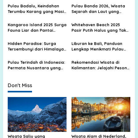
a
Pulau Badalu, Keindahan
Pulau Banda 2026, Wisata
v
Terumbu Karang yang Masih
Sejarah dan Laut yang
Terjaga di Pesisir Sumatera
Terkenal
i
Utara
Kangaroo Island 2025 Surga
Whitehaven Beach 2025
g
Fauna Liar dan Pantai
Pasir Putih Halus yang Tak
Rahasia Australia
Tertandingi
a
Hidden Paradise: Surga
Liburan ke Bali, Panduan
t
Tersembunyi dari Himalaya
Lengkap Menikmati Pulau
i
hingga Kepulauan Tropis
Dewata dengan Nyaman
Indonesia
dan Berkesan
o
Pulau Terindah di Indonesia:
Rekomendasi Wisata di
Permata Nusantara yang
Kalimantan: Jelajahi Pesona
n
Memikat Dunia
Alam, Budaya, dan
Petualangan Borneo
Don't Miss
Wisata Salju yang
Wisata Alam di Nederland,