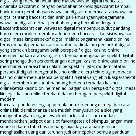
digital yang menarik untuk dicermati
wawasan digital mencatat
dinamika baccarat di tengah perubahan teknologi
baccarat kembali
hadir dalam pembahasan wawasan digital modern
catatan wawasan
digital tentang baccarat dan arah perkembangannya
bagaimana
wawasan digital melihat perubahan yang berkaitan dengan
baccarat
baccarat dan wawasan digital membentuk sudut pandang
baru di era modern
membaca fenomena baccarat dari sisi wawasan
digital masa kini
perspektif digital melihat bagaimana kasino online
terus menarik perhatian
kasino online hadir dalam perspektif digital
yang semakin beragam
di balik perspektif digital kasino online
memperlihatkan arah yang terus berubah
mengapa perspektif digital
sering mengaitkan perkembangan dengan kasino online
kasino online
membangun narasi baru dalam perspektif digital modern
catatan
perspektif digital mengenai kasino online di era teknologi
membaca
kasino online melalui lensa perspektif digital yang lebih luas
perspektif
digital memberikan sudut pandang berbeda terhadap kasino
online
ketika kasino online menjadi bagian dari perspektif digital masa
kini
jejak kasino online terekam dalam beragam perspektif digital
modern
baccarat panduan lengkap pemula untuk menang di meja baccarat
online klik disini
bonanza cara mudah menyusun pola slot yang
menguntungkan jangan lewatkan
black scatter cara mudah
mendapatkan jackpot dari slot favorit
gates of olympus jangan main
sebelum kamu tahu tips menang ini
parlay cara paling aman
menghasilkan uang dari taruhan judi online
poker pemula panduan