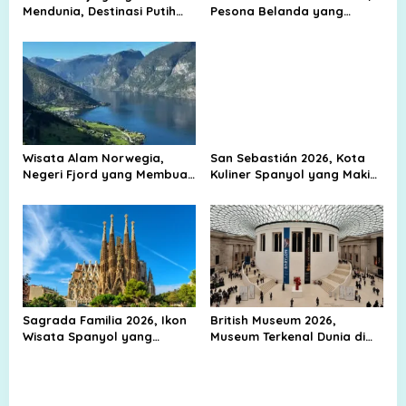
Mendunia, Destinasi Putih
Pesona Belanda yang
yang Selalu Diburu
Bukan Cuma Kanal dan Kota
Wisatawan
Tua
Wisata Alam Norwegia,
San Sebastián 2026, Kota
Negeri Fjord yang Membuat
Kuliner Spanyol yang Makin
Mata Sulit Berpaling
Diburu Wisatawan
Sagrada Familia 2026, Ikon
British Museum 2026,
Wisata Spanyol yang
Museum Terkenal Dunia di
Mendunia
Inggris yang Wajib
Dikunjungi