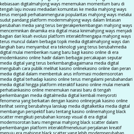
kebiasaan digital
mahjong ways menemukan momentum baru di
tengah laju inovasi media
dari komunitas ke media mahjong ways
terus menjadi perhatian
mengurai popularitas mahjong ways melalui
sudut pandang platform modern
mahjong ways dalam lintasan
perubahan media yang terus bergerak
perkembangan mahjong ways
mencerminkan dinamika era digital masa kini
mahjong ways menjadi
bagian dari kisah evolusi platform interaktif
mengapa mahjong ways
terus muncul dalam berbagai topik media digital
mahjong ways dan
langkah baru menyambut era teknologi yang terus berubah
media
digital mulai memberikan ruang baru bagi kasino online di era
modern
kasino online hadir dalam berbagai percakapan seputar
media digital yang terus berkembang
bagaimana media digital
mengubah cara publik melihat kasino online
kasino online dan peran
media digital dalam membentuk arus informasi modern
sorotan
media digital terhadap kasino online terus mengalami perubahan
dari
media digital hingga platform interaktif kasino online mulai menarik
perhatian
kasino online menemukan narasi baru di tengah
perkembangan media digital
media digital kembali menyoroti
fenomena yang berkaitan dengan kasino online
jejak kasino online
terlihat seiring berubahnya lanskap media digital
ketika media digital
membangun perspektif baru tentang kasino online
mahjong black
scatter mengikuti perubahan konsep visual di era digital
modern
sorotan baru mengenai mahjong black scatter dalam
perkembangan platform interaktif
menelusuri perjalanan kreatif
menuju era mahjong black scatter yang lebih modern
perubahan