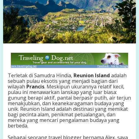
P
r
a
n
c
i
s
:
S
u
r
g
a
Terletak di Samudra Hindia,
Reunion Island
adalah
T
sebuah pulau eksotis yang menjadi bagian dari
r
wilayah
Prancis
. Meskipun ukurannya relatif kecil,
o
pulau ini menawarkan lanskap yang luar biasa:
p
gunung berapi aktif, pantai berpasir putih, air terjun
i
menakjubkan, dan keanekaragaman budaya yang
s
unik. Reunion Island adalah destinasi yang memikat
d
bagi pecinta alam, penikmat petualangan, dan
i
mereka yang mencari pengalaman budaya yang
S
berbeda.
a
m
Sebagai seorang travel blogger bernama Alex, saya
u