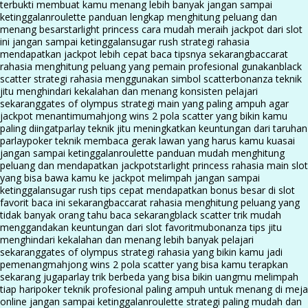
terbukti membuat kamu menang lebih banyak jangan sampai
ketinggalan
roulette panduan lengkap menghitung peluang dan
menang besar
starlight princess cara mudah meraih jackpot dari slot
ini jangan sampai ketinggalan
sugar rush strategi rahasia
mendapatkan jackpot lebih cepat baca tipsnya sekarang
baccarat
rahasia menghitung peluang yang pemain profesional gunakan
black
scatter strategi rahasia menggunakan simbol scatter
bonanza teknik
jitu menghindari kekalahan dan menang konsisten pelajari
sekarang
gates of olympus strategi main yang paling ampuh agar
jackpot menantimu
mahjong wins 2 pola scatter yang bikin kamu
paling diingat
parlay teknik jitu meningkatkan keuntungan dari taruhan
parlay
poker teknik membaca gerak lawan yang harus kamu kuasai
jangan sampai ketinggalan
roulette panduan mudah menghitung
peluang dan mendapatkan jackpot
starlight princess rahasia main slot
yang bisa bawa kamu ke jackpot melimpah jangan sampai
ketinggalan
sugar rush tips cepat mendapatkan bonus besar di slot
favorit baca ini sekarang
baccarat rahasia menghitung peluang yang
tidak banyak orang tahu baca sekarang
black scatter trik mudah
menggandakan keuntungan dari slot favoritmu
bonanza tips jitu
menghindari kekalahan dan menang lebih banyak pelajari
sekarang
gates of olympus strategi rahasia yang bikin kamu jadi
pemenang
mahjong wins 2 pola scatter yang bisa kamu terapkan
sekarang juga
parlay trik berbeda yang bisa bikin uangmu melimpah
tiap hari
poker teknik profesional paling ampuh untuk menang di meja
online jangan sampai ketinggalan
roulette strategi paling mudah dan