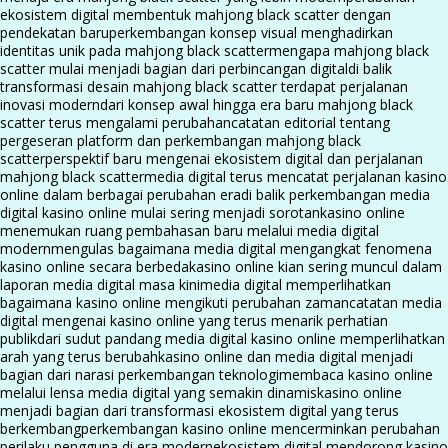
ekosistem digital membentuk mahjong black scatter dengan
pendekatan baru
perkembangan konsep visual menghadirkan
identitas unik pada mahjong black scatter
mengapa mahjong black
scatter mulai menjadi bagian dari perbincangan digital
di balik
transformasi desain mahjong black scatter terdapat perjalanan
inovasi modern
dari konsep awal hingga era baru mahjong black
scatter terus mengalami perubahan
catatan editorial tentang
pergeseran platform dan perkembangan mahjong black
scatter
perspektif baru mengenai ekosistem digital dan perjalanan
mahjong black scatter
media digital terus mencatat perjalanan kasino
online dalam berbagai perubahan era
di balik perkembangan media
digital kasino online mulai sering menjadi sorotan
kasino online
menemukan ruang pembahasan baru melalui media digital
modern
mengulas bagaimana media digital mengangkat fenomena
kasino online secara berbeda
kasino online kian sering muncul dalam
laporan media digital masa kini
media digital memperlihatkan
bagaimana kasino online mengikuti perubahan zaman
catatan media
digital mengenai kasino online yang terus menarik perhatian
publik
dari sudut pandang media digital kasino online memperlihatkan
arah yang terus berubah
kasino online dan media digital menjadi
bagian dari narasi perkembangan teknologi
membaca kasino online
melalui lensa media digital yang semakin dinamis
kasino online
menjadi bagian dari transformasi ekosistem digital yang terus
berkembang
perkembangan kasino online mencerminkan perubahan
perilaku pengguna di era modern
ekosistem digital mendorong kasino