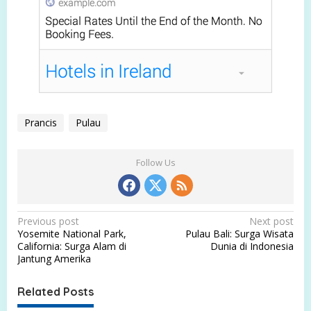
Prancis
Pulau
Follow Us
P
Previous post
Next post
Yosemite National Park,
Pulau Bali: Surga Wisata
o
California: Surga Alam di
Dunia di Indonesia
s
Jantung Amerika
t
Related Posts
n