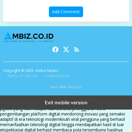
Add Comment
Copyright © 2025. Ambiz News !
Terms of Service
Indeks Berita
Non AMP Version
transformasi digital pragmatic play menjadi inspirasi baru dalam
Exit mobile version
menghadirkan inovasi berkualitas
ai digital menjadi kunci analisis data
pgsoft yang lebih adaptif dan berkinerja tinggi
arah baru
pengembangan platform digital mendorong inovasi yang semakin
adaptif di era teknologi modern
kisah viral pengguna yang berhasil
memanfaatkan teknologi digital hingga mendapatkan hasil di luar
ekspektasi
ai digital berhasil membaca pola tersembunyi hasilnya