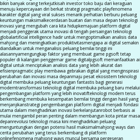
bikin banyak orang terkejut
kisah investor toko baju dari keraguan
menuju kepercayaan diri berkat strategi pragmatic play
fenomena
karakter digital yang viral sukses menarik perhatian berburu peluang
keuntungan maksimal
kecerdasan buatan dan masa depan teknologi
inovasi yang mengubah cara kita hidup
kemajuan platform digital
menjadi penggerak utama inovasi di tengah persaingan teknologi
global
artificial intelligence hadir untuk mengoptimalkan analisis data
mahjong dan meningkatkan produktivitas
mengapa ai digital semakin
diandalkan untuk menganalisis peluang bernilai tinggi ini
alasannya
mengungkap faktor yang membuat game pgsoft tetap
populer di kalangan penggemar game digital
pgsoft memanfaatkan ai
digital untuk menciptakan analisis data yang lebih akurat dan
efisien
pragmatic play membawa gebrakan digital yang menginspirasi
perubahan dan inovasi masa depan
maju pesat ekosistem teknologi
digital membuka peluang keuntungan fantastis bagi generasi
modern
transformasi teknologi digital membuka peluang baru melalui
pengembangan platform yang lebih inovatif
teknologi modern terus
berkembang membuka kesempatan bernilai tinggi dengan hasil yang
menjanjikan
strategi pengembangan platform digital menjadi fondasi
utama dalam menghadirkan inovasi berkelanjutan
robot berbasis ai
mulai mengambil peran penting dalam membangun kota pintar masa
depan
revolusi teknologi masa kini menghadirkan peluang
menguntungkan dengan potensi hasil maksimal
mahjong ways dan
cerita perubahan yang terus berkembang di platform
online
fenomena mahjong ways muncul bersama pergeseran