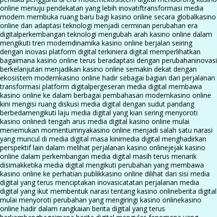
online menuju pendekatan yang lebih inovatif
transformasi media
modern membuka ruang baru bagi kasino online secara global
kasino
online dan adaptasi teknologi menjadi cerminan perubahan era
digital
perkembangan teknologi mengubah arah kasino online dalam
mengikuti tren modern
dinamika kasino online berjalan seiring
dengan inovasi platform digital terkini
era digital memperlihatkan
bagaimana kasino online terus beradaptasi dengan perubahan
inovasi
berkelanjutan menjadikan kasino online semakin dekat dengan
ekosistem modern
kasino online hadir sebagai bagian dari perjalanan
transformasi platform digital
pergeseran media digital membawa
kasino online ke dalam berbagai pembahasan modern
kasino online
kini mengisi ruang diskusi media digital dengan sudut pandang
berbeda
mengikuti laju media digital yang kian sering menyoroti
kasino online
di tengah arus media digital kasino online mulai
menemukan momentumnya
kasino online menjadi salah satu narasi
yang muncul di media digital masa kini
media digital menghadirkan
perspektif lain dalam melihat perjalanan kasino online
jejak kasino
online dalam perkembangan media digital masih terus menarik
disimak
ketika media digital mengikuti perubahan yang membawa
kasino online ke perhatian publik
kasino online dilihat dari sisi media
digital yang terus menciptakan inovasi
catatan perjalanan media
digital yang ikut membentuk narasi tentang kasino online
berita digital
mulai menyoroti perubahan yang mengiringi kasino online
kasino
online hadir dalam rangkaian berita digital yang terus