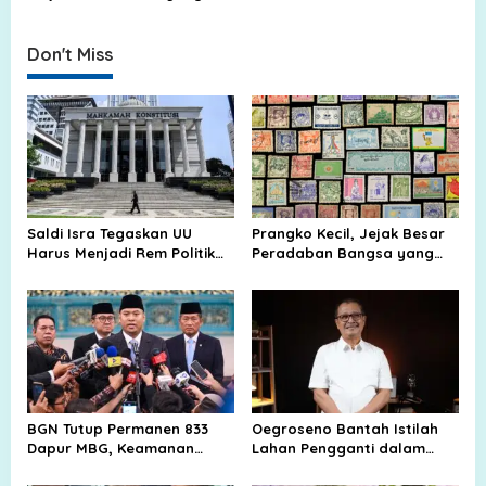
n
Selalu Memikat untuk
Inggris yang Sarat Jejak
Kembali
Purba
Don't Miss
Saldi Isra Tegaskan UU
Prangko Kecil, Jejak Besar
Harus Menjadi Rem Politik
Peradaban Bangsa yang
dalam Penyusunan APBN
Tak Pernah Padam
BGN Tutup Permanen 833
Oegroseno Bantah Istilah
Dapur MBG, Keamanan
Lahan Pengganti dalam
Pangan Jadi Ujian Besar
Pembelian Tanah Lembang