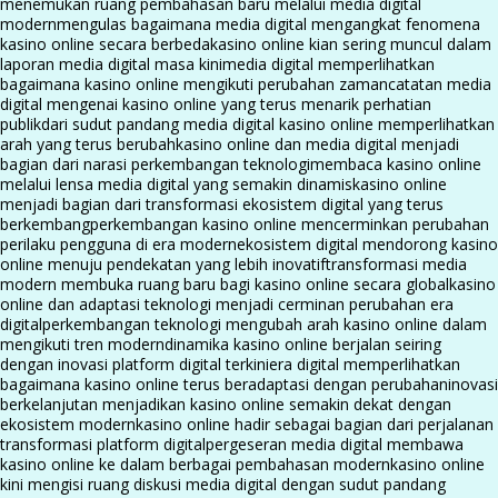
menemukan ruang pembahasan baru melalui media digital
modern
mengulas bagaimana media digital mengangkat fenomena
kasino online secara berbeda
kasino online kian sering muncul dalam
laporan media digital masa kini
media digital memperlihatkan
bagaimana kasino online mengikuti perubahan zaman
catatan media
digital mengenai kasino online yang terus menarik perhatian
publik
dari sudut pandang media digital kasino online memperlihatkan
arah yang terus berubah
kasino online dan media digital menjadi
bagian dari narasi perkembangan teknologi
membaca kasino online
melalui lensa media digital yang semakin dinamis
kasino online
menjadi bagian dari transformasi ekosistem digital yang terus
berkembang
perkembangan kasino online mencerminkan perubahan
perilaku pengguna di era modern
ekosistem digital mendorong kasino
online menuju pendekatan yang lebih inovatif
transformasi media
modern membuka ruang baru bagi kasino online secara global
kasino
online dan adaptasi teknologi menjadi cerminan perubahan era
digital
perkembangan teknologi mengubah arah kasino online dalam
mengikuti tren modern
dinamika kasino online berjalan seiring
dengan inovasi platform digital terkini
era digital memperlihatkan
bagaimana kasino online terus beradaptasi dengan perubahan
inovasi
berkelanjutan menjadikan kasino online semakin dekat dengan
ekosistem modern
kasino online hadir sebagai bagian dari perjalanan
transformasi platform digital
pergeseran media digital membawa
kasino online ke dalam berbagai pembahasan modern
kasino online
kini mengisi ruang diskusi media digital dengan sudut pandang