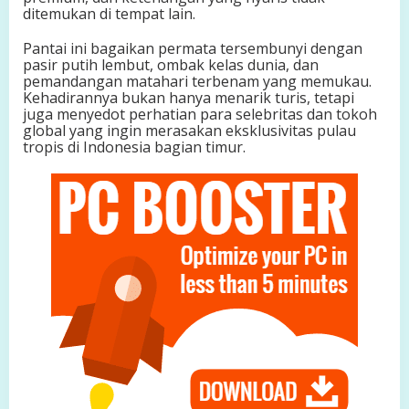
ditemukan di tempat lain.
n
d
Pantai ini bagaikan permata tersembunyi dengan
o
pasir putih lembut, ombak kelas dunia, dan
n
pemandangan matahari terbenam yang memukau.
e
Kehadirannya bukan hanya menarik turis, tetapi
s
juga menyedot perhatian para selebritas dan tokoh
i
global yang ingin merasakan eksklusivitas pulau
a
tropis di Indonesia bagian timur.
2
0
2
5