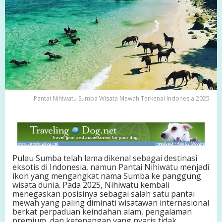
S
u
m
b
a
W
i
s
a
t
a
Pantai Nihiwatu Sumba Wisata Mewah Terkenal Indonesia 2025
M
e
w
a
h
T
Pulau Sumba telah lama dikenal sebagai destinasi
e
eksotis di Indonesia, namun Pantai Nihiwatu menjadi
r
ikon yang mengangkat nama Sumba ke panggung
k
wisata dunia. Pada 2025, Nihiwatu kembali
e
menegaskan posisinya sebagai salah satu pantai
n
mewah yang paling diminati wisatawan internasional
a
berkat perpaduan keindahan alam, pengalaman
l
premium, dan ketenangan yang nyaris tidak
I