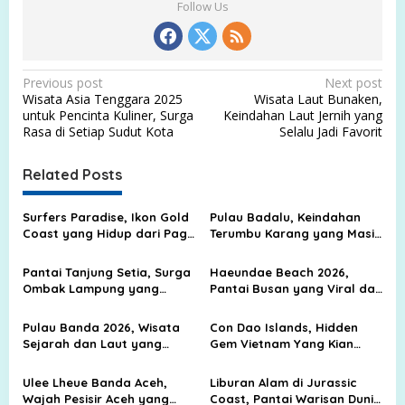
Follow Us
P
Previous post
Next post
Wisata Asia Tenggara 2025
Wisata Laut Bunaken,
o
untuk Pencinta Kuliner, Surga
Keindahan Laut Jernih yang
s
Rasa di Setiap Sudut Kota
Selalu Jadi Favorit
t
Related Posts
n
a
Surfers Paradise, Ikon Gold
Pulau Badalu, Keindahan
v
Coast yang Hidup dari Pagi
Terumbu Karang yang Masih
hingga Malam
Terjaga di Pesisir Sumatera
i
Utara
Pantai Tanjung Setia, Surga
Haeundae Beach 2026,
g
Ombak Lampung yang
Pantai Busan yang Viral dan
Membuat Peselancar Dunia
Selalu Ramai Diburu
a
Menoleh
Wisatawan
Pulau Banda 2026, Wisata
Con Dao Islands, Hidden
t
Sejarah dan Laut yang
Gem Vietnam Yang Kian
i
Terkenal
Dilirik Traveler
o
Ulee Lheue Banda Aceh,
Liburan Alam di Jurassic
Wajah Pesisir Aceh yang
Coast, Pantai Warisan Dunia