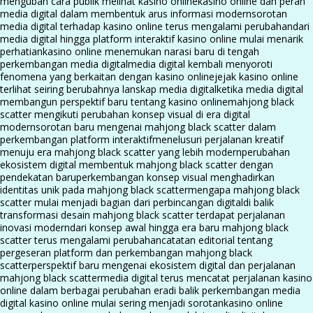
mengubah cara publik melihat kasino online
kasino online dan peran
media digital dalam membentuk arus informasi modern
sorotan
media digital terhadap kasino online terus mengalami perubahan
dari
media digital hingga platform interaktif kasino online mulai menarik
perhatian
kasino online menemukan narasi baru di tengah
perkembangan media digital
media digital kembali menyoroti
fenomena yang berkaitan dengan kasino online
jejak kasino online
terlihat seiring berubahnya lanskap media digital
ketika media digital
membangun perspektif baru tentang kasino online
mahjong black
scatter mengikuti perubahan konsep visual di era digital
modern
sorotan baru mengenai mahjong black scatter dalam
perkembangan platform interaktif
menelusuri perjalanan kreatif
menuju era mahjong black scatter yang lebih modern
perubahan
ekosistem digital membentuk mahjong black scatter dengan
pendekatan baru
perkembangan konsep visual menghadirkan
identitas unik pada mahjong black scatter
mengapa mahjong black
scatter mulai menjadi bagian dari perbincangan digital
di balik
transformasi desain mahjong black scatter terdapat perjalanan
inovasi modern
dari konsep awal hingga era baru mahjong black
scatter terus mengalami perubahan
catatan editorial tentang
pergeseran platform dan perkembangan mahjong black
scatter
perspektif baru mengenai ekosistem digital dan perjalanan
mahjong black scatter
media digital terus mencatat perjalanan kasino
online dalam berbagai perubahan era
di balik perkembangan media
digital kasino online mulai sering menjadi sorotan
kasino online