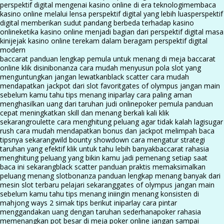
perspektif digital mengenai kasino online di era teknologi
membaca
kasino online melalui lensa perspektif digital yang lebih luas
perspektif
digital memberikan sudut pandang berbeda terhadap kasino
online
ketika kasino online menjadi bagian dari perspektif digital masa
kini
jejak kasino online terekam dalam beragam perspektif digital
modern
baccarat panduan lengkap pemula untuk menang di meja baccarat
online klik disini
bonanza cara mudah menyusun pola slot yang
menguntungkan jangan lewatkan
black scatter cara mudah
mendapatkan jackpot dari slot favorit
gates of olympus jangan main
sebelum kamu tahu tips menang ini
parlay cara paling aman
menghasilkan uang dari taruhan judi online
poker pemula panduan
cepat meningkatkan skill dan menang berkali kali klik
sekarang
roulette cara menghitung peluang agar tidak kalah lagi
sugar
rush cara mudah mendapatkan bonus dan jackpot melimpah baca
tipsnya sekarang
wild bounty showdown cara mengatur strategi
taruhan yang efektif klik untuk tahu lebih banyak
baccarat rahasia
menghitung peluang yang bikin kamu jadi pemenang setiap saat
baca ini sekarang
black scatter panduan praktis memaksimalkan
peluang menang slot
bonanza panduan lengkap menang banyak dari
mesin slot terbaru pelajari sekarang
gates of olympus jangan main
sebelum kamu tahu tips menang ini
ingin menang konsisten di
mahjong ways 2 simak tips berikut ini
parlay cara pintar
menggandakan uang dengan taruhan sederhana
poker rahasia
memenangkan pot besar di meja poker online jangan sampai