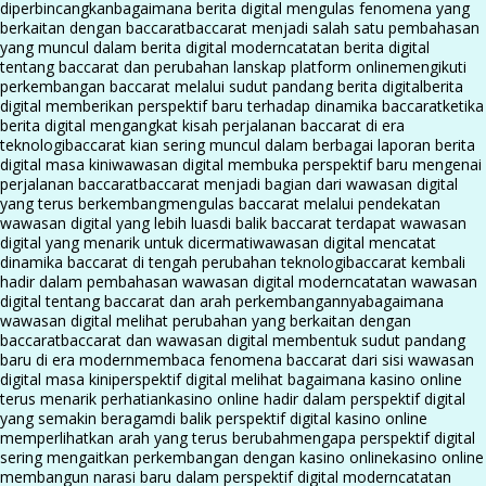
diperbincangkan
bagaimana berita digital mengulas fenomena yang
berkaitan dengan baccarat
baccarat menjadi salah satu pembahasan
yang muncul dalam berita digital modern
catatan berita digital
tentang baccarat dan perubahan lanskap platform online
mengikuti
perkembangan baccarat melalui sudut pandang berita digital
berita
digital memberikan perspektif baru terhadap dinamika baccarat
ketika
berita digital mengangkat kisah perjalanan baccarat di era
teknologi
baccarat kian sering muncul dalam berbagai laporan berita
digital masa kini
wawasan digital membuka perspektif baru mengenai
perjalanan baccarat
baccarat menjadi bagian dari wawasan digital
yang terus berkembang
mengulas baccarat melalui pendekatan
wawasan digital yang lebih luas
di balik baccarat terdapat wawasan
digital yang menarik untuk dicermati
wawasan digital mencatat
dinamika baccarat di tengah perubahan teknologi
baccarat kembali
hadir dalam pembahasan wawasan digital modern
catatan wawasan
digital tentang baccarat dan arah perkembangannya
bagaimana
wawasan digital melihat perubahan yang berkaitan dengan
baccarat
baccarat dan wawasan digital membentuk sudut pandang
baru di era modern
membaca fenomena baccarat dari sisi wawasan
digital masa kini
perspektif digital melihat bagaimana kasino online
terus menarik perhatian
kasino online hadir dalam perspektif digital
yang semakin beragam
di balik perspektif digital kasino online
memperlihatkan arah yang terus berubah
mengapa perspektif digital
sering mengaitkan perkembangan dengan kasino online
kasino online
membangun narasi baru dalam perspektif digital modern
catatan