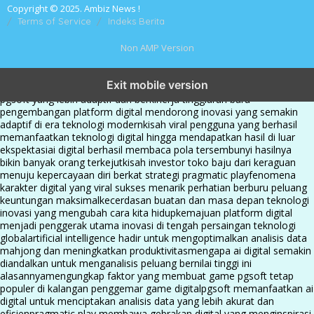
Copyright © 2025. Ambiz News !
Terms of Service
Indeks Berita
Non AMP Version
transformasi digital pragmatic play menjadi inspirasi baru dalam
Exit mobile version
menghadirkan inovasi berkualitas
ai digital menjadi kunci analisis data
pgsoft yang lebih adaptif dan berkinerja tinggi
arah baru
pengembangan platform digital mendorong inovasi yang semakin
adaptif di era teknologi modern
kisah viral pengguna yang berhasil
memanfaatkan teknologi digital hingga mendapatkan hasil di luar
ekspektasi
ai digital berhasil membaca pola tersembunyi hasilnya
bikin banyak orang terkejut
kisah investor toko baju dari keraguan
menuju kepercayaan diri berkat strategi pragmatic play
fenomena
karakter digital yang viral sukses menarik perhatian berburu peluang
keuntungan maksimal
kecerdasan buatan dan masa depan teknologi
inovasi yang mengubah cara kita hidup
kemajuan platform digital
menjadi penggerak utama inovasi di tengah persaingan teknologi
global
artificial intelligence hadir untuk mengoptimalkan analisis data
mahjong dan meningkatkan produktivitas
mengapa ai digital semakin
diandalkan untuk menganalisis peluang bernilai tinggi ini
alasannya
mengungkap faktor yang membuat game pgsoft tetap
populer di kalangan penggemar game digital
pgsoft memanfaatkan ai
digital untuk menciptakan analisis data yang lebih akurat dan
efisien
pragmatic play membawa gebrakan digital yang menginspirasi