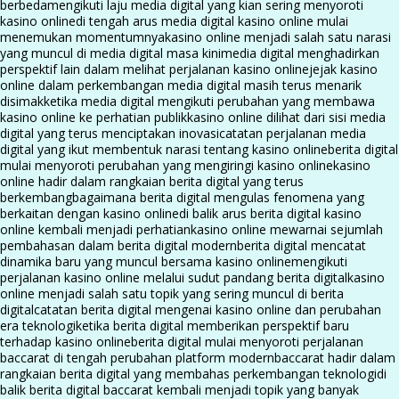
berbeda
mengikuti laju media digital yang kian sering menyoroti
kasino online
di tengah arus media digital kasino online mulai
menemukan momentumnya
kasino online menjadi salah satu narasi
yang muncul di media digital masa kini
media digital menghadirkan
perspektif lain dalam melihat perjalanan kasino online
jejak kasino
online dalam perkembangan media digital masih terus menarik
disimak
ketika media digital mengikuti perubahan yang membawa
kasino online ke perhatian publik
kasino online dilihat dari sisi media
digital yang terus menciptakan inovasi
catatan perjalanan media
digital yang ikut membentuk narasi tentang kasino online
berita digital
mulai menyoroti perubahan yang mengiringi kasino online
kasino
online hadir dalam rangkaian berita digital yang terus
berkembang
bagaimana berita digital mengulas fenomena yang
berkaitan dengan kasino online
di balik arus berita digital kasino
online kembali menjadi perhatian
kasino online mewarnai sejumlah
pembahasan dalam berita digital modern
berita digital mencatat
dinamika baru yang muncul bersama kasino online
mengikuti
perjalanan kasino online melalui sudut pandang berita digital
kasino
online menjadi salah satu topik yang sering muncul di berita
digital
catatan berita digital mengenai kasino online dan perubahan
era teknologi
ketika berita digital memberikan perspektif baru
terhadap kasino online
berita digital mulai menyoroti perjalanan
baccarat di tengah perubahan platform modern
baccarat hadir dalam
rangkaian berita digital yang membahas perkembangan teknologi
di
balik berita digital baccarat kembali menjadi topik yang banyak