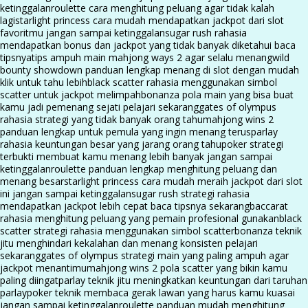
ketinggalan
roulette cara menghitung peluang agar tidak kalah
lagi
starlight princess cara mudah mendapatkan jackpot dari slot
favoritmu jangan sampai ketinggalan
sugar rush rahasia
mendapatkan bonus dan jackpot yang tidak banyak diketahui baca
tipsnya
tips ampuh main mahjong ways 2 agar selalu menang
wild
bounty showdown panduan lengkap menang di slot dengan mudah
klik untuk tahu lebih
black scatter rahasia menggunakan simbol
scatter untuk jackpot melimpah
bonanza pola main yang bisa buat
kamu jadi pemenang sejati pelajari sekarang
gates of olympus
rahasia strategi yang tidak banyak orang tahu
mahjong wins 2
panduan lengkap untuk pemula yang ingin menang terus
parlay
rahasia keuntungan besar yang jarang orang tahu
poker strategi
terbukti membuat kamu menang lebih banyak jangan sampai
ketinggalan
roulette panduan lengkap menghitung peluang dan
menang besar
starlight princess cara mudah meraih jackpot dari slot
ini jangan sampai ketinggalan
sugar rush strategi rahasia
mendapatkan jackpot lebih cepat baca tipsnya sekarang
baccarat
rahasia menghitung peluang yang pemain profesional gunakan
black
scatter strategi rahasia menggunakan simbol scatter
bonanza teknik
jitu menghindari kekalahan dan menang konsisten pelajari
sekarang
gates of olympus strategi main yang paling ampuh agar
jackpot menantimu
mahjong wins 2 pola scatter yang bikin kamu
paling diingat
parlay teknik jitu meningkatkan keuntungan dari taruhan
parlay
poker teknik membaca gerak lawan yang harus kamu kuasai
jangan sampai ketinggalan
roulette panduan mudah menghitung