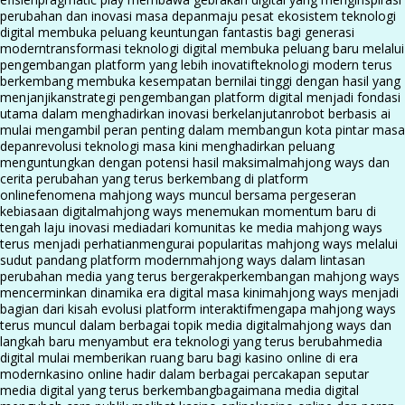
perubahan dan inovasi masa depan
maju pesat ekosistem teknologi
digital membuka peluang keuntungan fantastis bagi generasi
modern
transformasi teknologi digital membuka peluang baru melalui
pengembangan platform yang lebih inovatif
teknologi modern terus
berkembang membuka kesempatan bernilai tinggi dengan hasil yang
menjanjikan
strategi pengembangan platform digital menjadi fondasi
utama dalam menghadirkan inovasi berkelanjutan
robot berbasis ai
mulai mengambil peran penting dalam membangun kota pintar masa
depan
revolusi teknologi masa kini menghadirkan peluang
menguntungkan dengan potensi hasil maksimal
mahjong ways dan
cerita perubahan yang terus berkembang di platform
online
fenomena mahjong ways muncul bersama pergeseran
kebiasaan digital
mahjong ways menemukan momentum baru di
tengah laju inovasi media
dari komunitas ke media mahjong ways
terus menjadi perhatian
mengurai popularitas mahjong ways melalui
sudut pandang platform modern
mahjong ways dalam lintasan
perubahan media yang terus bergerak
perkembangan mahjong ways
mencerminkan dinamika era digital masa kini
mahjong ways menjadi
bagian dari kisah evolusi platform interaktif
mengapa mahjong ways
terus muncul dalam berbagai topik media digital
mahjong ways dan
langkah baru menyambut era teknologi yang terus berubah
media
digital mulai memberikan ruang baru bagi kasino online di era
modern
kasino online hadir dalam berbagai percakapan seputar
media digital yang terus berkembang
bagaimana media digital