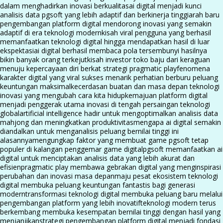
dalam menghadirkan inovasi berkualitas
ai digital menjadi kunci
analisis data pgsoft yang lebih adaptif dan berkinerja tinggi
arah baru
pengembangan platform digital mendorong inovasi yang semakin
adaptif di era teknologi modern
kisah viral pengguna yang berhasil
memanfaatkan teknologi digital hingga mendapatkan hasil di luar
ekspektasi
ai digital berhasil membaca pola tersembunyi hasilnya
bikin banyak orang terkejut
kisah investor toko baju dari keraguan
menuju kepercayaan diri berkat strategi pragmatic play
fenomena
karakter digital yang viral sukses menarik perhatian berburu peluang
keuntungan maksimal
kecerdasan buatan dan masa depan teknologi
inovasi yang mengubah cara kita hidup
kemajuan platform digital
menjadi penggerak utama inovasi di tengah persaingan teknologi
global
artificial intelligence hadir untuk mengoptimalkan analisis data
mahjong dan meningkatkan produktivitas
mengapa ai digital semakin
diandalkan untuk menganalisis peluang bernilai tinggi ini
alasannya
mengungkap faktor yang membuat game pgsoft tetap
populer di kalangan penggemar game digital
pgsoft memanfaatkan ai
digital untuk menciptakan analisis data yang lebih akurat dan
efisien
pragmatic play membawa gebrakan digital yang menginspirasi
perubahan dan inovasi masa depan
maju pesat ekosistem teknologi
digital membuka peluang keuntungan fantastis bagi generasi
modern
transformasi teknologi digital membuka peluang baru melalui
pengembangan platform yang lebih inovatif
teknologi modern terus
berkembang membuka kesempatan bernilai tinggi dengan hasil yang
menjanjikan
strategi pengembangan platform digital menjadi fondasi