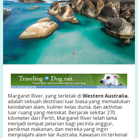
W
e
s
t
e
r
n
A
u
s
t
r
a
l
i
a
:
Margaret River, yang terletak di
Western Australia
,
S
adalah sebuah destinasi luar biasa yang memadukan
u
keindahan alam, kuliner kelas dunia, dan aktivitas
r
luar ruang yang memikat. Berjarak sekitar 270
g
kilometer dari Perth, Margaret River telah lama
a
menjadi tempat pelarian bagi pecinta anggur,
K
penikmat makanan, dan mereka yang ingin
u
menjelajahi alam liar Australia. Kawasan ini terkenal
l