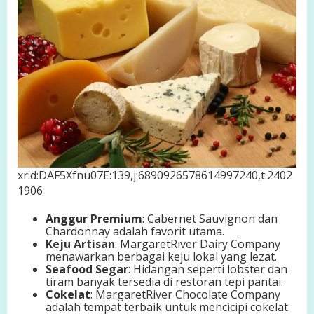
xr:d:DAF5Xfnu07E:139,j:6890926578614997240,t:2402
1906
Anggur Premium
: Cabernet Sauvignon dan
Chardonnay adalah favorit utama.
Keju Artisan
: MargaretRiver Dairy Company
menawarkan berbagai keju lokal yang lezat.
Seafood Segar
: Hidangan seperti lobster dan
tiram banyak tersedia di restoran tepi pantai.
Cokelat
: MargaretRiver Chocolate Company
adalah tempat terbaik untuk mencicipi cokelat