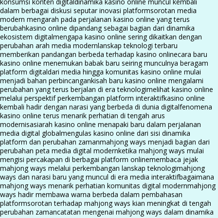
konsumsi konten digital
dinamika kasino online muncul kembali
dalam berbagai diskusi seputar inovasi platform
sorotan media
modern mengarah pada perjalanan kasino online yang terus
berubah
kasino online dipandang sebagai bagian dari dinamika
ekosistem digital
mengapa kasino online sering dikaitkan dengan
perubahan arah media modern
lanskap teknologi terbaru
memberikan pandangan berbeda terhadap kasino online
cara baru
kasino online menemukan babak baru seiring munculnya beragam
platform digital
dari media hingga komunitas kasino online mulai
menjadi bahan perbincangan
kisah baru kasino online mengalami
perubahan yang terus berjalan di era teknologi
melihat kasino online
melalui perspektif perkembangan platform interaktif
kasino online
kembali hadir dengan narasi yang berbeda di dunia digital
fenomena
kasino online terus menarik perhatian di tengah arus
modernisasi
arah kasino online menapaki baru dalam perjalanan
media digital global
mengulas kasino online dari sisi dinamika
platform dan perubahan zaman
mahjong ways menjadi bagian dari
perubahan peta media digital modern
ketika mahjong ways mulai
mengisi percakapan di berbagai platform online
membaca jejak
mahjong ways melalui perkembangan lanskap teknologi
mahjong
ways dan narasi baru yang muncul di era media interaktif
bagaimana
mahjong ways menarik perhatian komunitas digital modern
mahjong
ways hadir membawa warna berbeda dalam pembahasan
platform
sorotan terhadap mahjong ways kian meningkat di tengah
perubahan zaman
catatan mengenai mahjong ways dalam dinamika