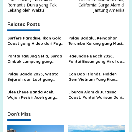
o
Romantis Dunia yang Tak
California: Surga Alam di
s
Lekang oleh Waktu
Jantung Amerika
t
Related Posts
n
a
Surfers Paradise, Ikon Gold
Pulau Badalu, Keindahan
v
Coast yang Hidup dari Pagi
Terumbu Karang yang Masih
hingga Malam
Terjaga di Pesisir Sumatera
i
Utara
Pantai Tanjung Setia, Surga
Haeundae Beach 2026,
g
Ombak Lampung yang
Pantai Busan yang Viral dan
Membuat Peselancar Dunia
Selalu Ramai Diburu
a
Menoleh
Wisatawan
Pulau Banda 2026, Wisata
Con Dao Islands, Hidden
t
Sejarah dan Laut yang
Gem Vietnam Yang Kian
i
Terkenal
Dilirik Traveler
o
Ulee Lheue Banda Aceh,
Liburan Alam di Jurassic
Wajah Pesisir Aceh yang
Coast, Pantai Warisan Dunia
n
Selalu Memikat untuk
Inggris yang Sarat Jejak
Kembali
Purba
Don't Miss