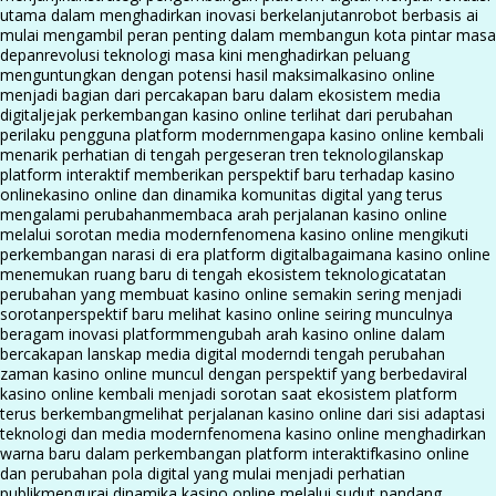
utama dalam menghadirkan inovasi berkelanjutan
robot berbasis ai
mulai mengambil peran penting dalam membangun kota pintar masa
depan
revolusi teknologi masa kini menghadirkan peluang
menguntungkan dengan potensi hasil maksimal
kasino online
menjadi bagian dari percakapan baru dalam ekosistem media
digital
jejak perkembangan kasino online terlihat dari perubahan
perilaku pengguna platform modern
mengapa kasino online kembali
menarik perhatian di tengah pergeseran tren teknologi
lanskap
platform interaktif memberikan perspektif baru terhadap kasino
online
kasino online dan dinamika komunitas digital yang terus
mengalami perubahan
membaca arah perjalanan kasino online
melalui sorotan media modern
fenomena kasino online mengikuti
perkembangan narasi di era platform digital
bagaimana kasino online
menemukan ruang baru di tengah ekosistem teknologi
catatan
perubahan yang membuat kasino online semakin sering menjadi
sorotan
perspektif baru melihat kasino online seiring munculnya
beragam inovasi platform
mengubah arah kasino online dalam
bercakapan lanskap media digital modern
di tengah perubahan
zaman kasino online muncul dengan perspektif yang berbeda
viral
kasino online kembali menjadi sorotan saat ekosistem platform
terus berkembang
melihat perjalanan kasino online dari sisi adaptasi
teknologi dan media modern
fenomena kasino online menghadirkan
warna baru dalam perkembangan platform interaktif
kasino online
dan perubahan pola digital yang mulai menjadi perhatian
publik
mengurai dinamika kasino online melalui sudut pandang