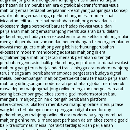
perhatian dalam perubahan era digital
dibalik transformasi visual
mahjong emas terdapat perjalanan kreatif yang panjang
dari konsep
awal mahjong emas hingga perkembangan era modern saat
ini
catatan editorial melihat perubahan mahjong emas dari sisi
ekosistem digital
perspektif baru terhadap inovasi visual dan
perjalanan mahjong emas
mahjong membuka arah baru dalam
perkembangan budaya dan ekosistem modern
ketika mahjong mulai
mengikuti perubahan zaman dan perkembangan teknologi
perjalanan
inovasi menuju era mahjong yang lebih terhubung
perubahan
ekosistem modern mendorong adaptasi mahjong di era
digital
mengapa mahjong tetap menarik perhatian di tengah
perubahan generasi
di balik perkembangan platform terdapat evolusi
mahjong yang terus berjalan
dari tradisi hingga era modern mahjong
terus mengalami perubahan
membaca pergeseran budaya digital
melalui perkembangan mahjong
perspektif baru terhadap perjalanan
mahjong di lingkungan modern
arah perubahan global membentuk
masa depan mahjong
mahjong online mengalami pergeseran arah
seiring berkembangnya ekosistem digital modern
sorotan baru
mengenai mahjong online di tengah perubahan platform
interaktif
evolusi platform membawa mahjong online menuju fase
yang lebih terhubung
dinamika pengguna digital mendorong
perkembangan mahjong online di era modern
apa yang membuat
mahjong online mulai mendapat perhatian dalam ekosistem digital
di
balik transformasi media interaktif terdapat kisah perjalanan