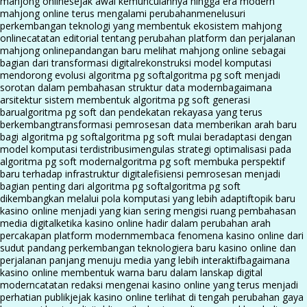
mahjong online
sejak awal kemunculannya hingga era modern
mahjong online terus mengalami perubahan
menelusuri
perkembangan teknologi yang membentuk ekosistem mahjong
online
catatan editorial tentang perubahan platform dan perjalanan
mahjong online
pandangan baru melihat mahjong online sebagai
bagian dari transformasi digital
rekonstruksi model komputasi
mendorong evolusi algoritma pg soft
algoritma pg soft menjadi
sorotan dalam pembahasan struktur data modern
bagaimana
arsitektur sistem membentuk algoritma pg soft generasi
baru
algoritma pg soft dan pendekatan rekayasa yang terus
berkembang
transformasi pemrosesan data memberikan arah baru
bagi algoritma pg soft
algoritma pg soft mulai beradaptasi dengan
model komputasi terdistribusi
mengulas strategi optimalisasi pada
algoritma pg soft modern
algoritma pg soft membuka perspektif
baru terhadap infrastruktur digital
efisiensi pemrosesan menjadi
bagian penting dari algoritma pg soft
algoritma pg soft
dikembangkan melalui pola komputasi yang lebih adaptif
topik baru
kasino online menjadi yang kian sering mengisi ruang pembahasan
media digital
ketika kasino online hadir dalam perubahan arah
percakapan platform modern
membaca fenomena kasino online dari
sudut pandang perkembangan teknologi
era baru kasino online dan
perjalanan panjang menuju media yang lebih interaktif
bagaimana
kasino online membentuk warna baru dalam lanskap digital
modern
catatan redaksi mengenai kasino online yang terus menjadi
perhatian publik
jejak kasino online terlihat di tengah perubahan gaya