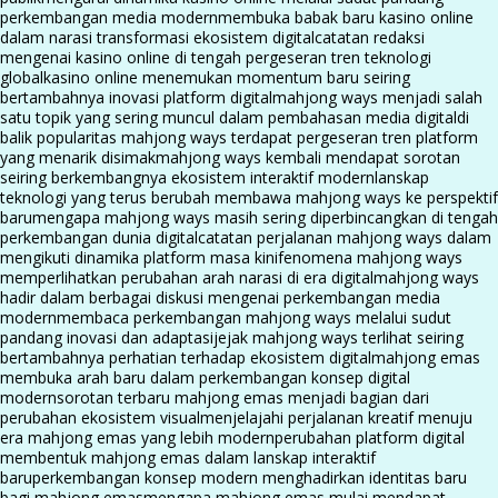
perkembangan media modern
membuka babak baru kasino online
dalam narasi transformasi ekosistem digital
catatan redaksi
mengenai kasino online di tengah pergeseran tren teknologi
global
kasino online menemukan momentum baru seiring
bertambahnya inovasi platform digital
mahjong ways menjadi salah
satu topik yang sering muncul dalam pembahasan media digital
di
balik popularitas mahjong ways terdapat pergeseran tren platform
yang menarik disimak
mahjong ways kembali mendapat sorotan
seiring berkembangnya ekosistem interaktif modern
lanskap
teknologi yang terus berubah membawa mahjong ways ke perspektif
baru
mengapa mahjong ways masih sering diperbincangkan di tengah
perkembangan dunia digital
catatan perjalanan mahjong ways dalam
mengikuti dinamika platform masa kini
fenomena mahjong ways
memperlihatkan perubahan arah narasi di era digital
mahjong ways
hadir dalam berbagai diskusi mengenai perkembangan media
modern
membaca perkembangan mahjong ways melalui sudut
pandang inovasi dan adaptasi
jejak mahjong ways terlihat seiring
bertambahnya perhatian terhadap ekosistem digital
mahjong emas
membuka arah baru dalam perkembangan konsep digital
modern
sorotan terbaru mahjong emas menjadi bagian dari
perubahan ekosistem visual
menjelajahi perjalanan kreatif menuju
era mahjong emas yang lebih modern
perubahan platform digital
membentuk mahjong emas dalam lanskap interaktif
baru
perkembangan konsep modern menghadirkan identitas baru
bagi mahjong emas
mengapa mahjong emas mulai mendapat