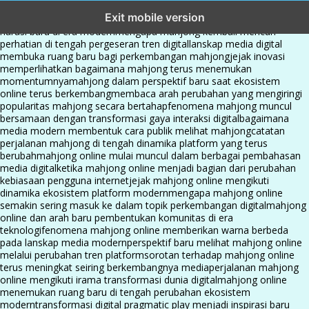
mahjong menjadi sorotan dalam perubahan pola interaksi digital
Exit mobile version
masa kini
dari komunitas hingga platform mahjong membangun
narasi baru di era modern
mengapa mahjong kembali mencuri
perhatian di tengah pergeseran tren digital
lanskap media digital
membuka ruang baru bagi perkembangan mahjong
jejak inovasi
memperlihatkan bagaimana mahjong terus menemukan
momentumnya
mahjong dalam perspektif baru saat ekosistem
online terus berkembang
membaca arah perubahan yang mengiringi
popularitas mahjong secara bertahap
fenomena mahjong muncul
bersamaan dengan transformasi gaya interaksi digital
bagaimana
media modern membentuk cara publik melihat mahjong
catatan
perjalanan mahjong di tengah dinamika platform yang terus
berubah
mahjong online mulai muncul dalam berbagai pembahasan
media digital
ketika mahjong online menjadi bagian dari perubahan
kebiasaan pengguna internet
jejak mahjong online mengikuti
dinamika ekosistem platform modern
mengapa mahjong online
semakin sering masuk ke dalam topik perkembangan digital
mahjong
online dan arah baru pembentukan komunitas di era
teknologi
fenomena mahjong online memberikan warna berbeda
pada lanskap media modern
perspektif baru melihat mahjong online
melalui perubahan tren platform
sorotan terhadap mahjong online
terus meningkat seiring berkembangnya media
perjalanan mahjong
online mengikuti irama transformasi dunia digital
mahjong online
menemukan ruang baru di tengah perubahan ekosistem
modern
transformasi digital pragmatic play menjadi inspirasi baru