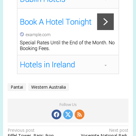
Pantai
Western Australia
Follow Us
P
Previous post
Next post
Eiffel Tower, Paris: Ikon
Yosemite National Park,