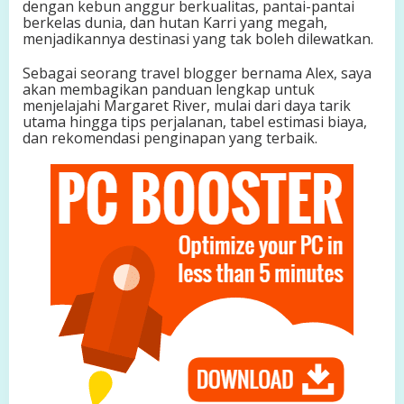
dengan kebun anggur berkualitas, pantai-pantai
i
berkelas dunia, dan hutan Karri yang megah,
n
menjadikannya destinasi yang tak boleh dilewatkan.
e
r
Sebagai seorang travel blogger bernama Alex, saya
,
akan membagikan panduan lengkap untuk
A
menjelajahi Margaret River, mulai dari daya tarik
n
utama hingga tips perjalanan, tabel estimasi biaya,
g
dan rekomendasi penginapan yang terbaik.
g
u
r
,
d
a
n
P
e
t
u
a
l
a
n
g
a