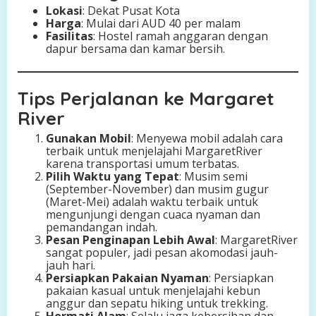
Lokasi
: Dekat Pusat Kota
Harga
: Mulai dari AUD 40 per malam
Fasilitas
: Hostel ramah anggaran dengan
dapur bersama dan kamar bersih.
Tips Perjalanan ke Margaret
River
Gunakan Mobil
: Menyewa mobil adalah cara
terbaik untuk menjelajahi MargaretRiver
karena transportasi umum terbatas.
Pilih Waktu yang Tepat
: Musim semi
(September-November) dan musim gugur
(Maret-Mei) adalah waktu terbaik untuk
mengunjungi dengan cuaca nyaman dan
pemandangan indah.
Pesan Penginapan Lebih Awal
: MargaretRiver
sangat populer, jadi pesan akomodasi jauh-
jauh hari.
Persiapkan Pakaian Nyaman
: Persiapkan
pakaian kasual untuk menjelajahi kebun
anggur dan sepatu hiking untuk trekking.
Hormati Alam
: Selalu jaga kebersihan dan