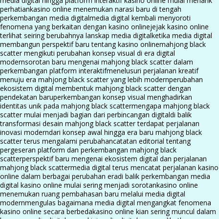
media digital hingga platform interaktif kasino online mulai menarik
perhatian
kasino online menemukan narasi baru di tengah
perkembangan media digital
media digital kembali menyoroti
fenomena yang berkaitan dengan kasino online
jejak kasino online
terlihat seiring berubahnya lanskap media digital
ketika media digital
membangun perspektif baru tentang kasino online
mahjong black
scatter mengikuti perubahan konsep visual di era digital
modern
sorotan baru mengenai mahjong black scatter dalam
perkembangan platform interaktif
menelusuri perjalanan kreatif
menuju era mahjong black scatter yang lebih modern
perubahan
ekosistem digital membentuk mahjong black scatter dengan
pendekatan baru
perkembangan konsep visual menghadirkan
identitas unik pada mahjong black scatter
mengapa mahjong black
scatter mulai menjadi bagian dari perbincangan digital
di balik
transformasi desain mahjong black scatter terdapat perjalanan
inovasi modern
dari konsep awal hingga era baru mahjong black
scatter terus mengalami perubahan
catatan editorial tentang
pergeseran platform dan perkembangan mahjong black
scatter
perspektif baru mengenai ekosistem digital dan perjalanan
mahjong black scatter
media digital terus mencatat perjalanan kasino
online dalam berbagai perubahan era
di balik perkembangan media
digital kasino online mulai sering menjadi sorotan
kasino online
menemukan ruang pembahasan baru melalui media digital
modern
mengulas bagaimana media digital mengangkat fenomena
kasino online secara berbeda
kasino online kian sering muncul dalam