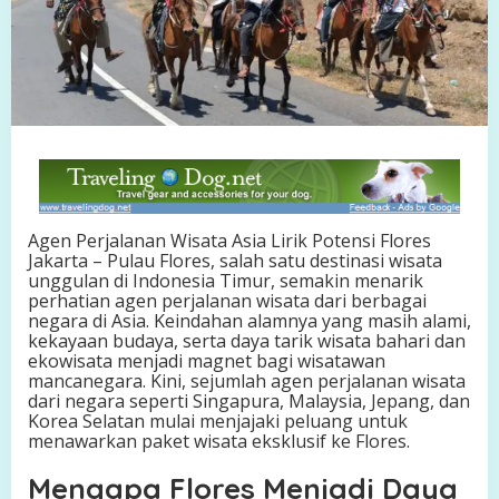
W
i
s
a
t
a
A
s
i
a
L
i
Agen Perjalanan Wisata Asia Lirik Potensi Flores
r
Jakarta – Pulau Flores, salah satu destinasi wisata
i
unggulan di Indonesia Timur, semakin menarik
k
perhatian agen perjalanan wisata dari berbagai
P
negara di Asia. Keindahan alamnya yang masih alami,
o
kekayaan budaya, serta daya tarik wisata bahari dan
t
ekowisata menjadi magnet bagi wisatawan
e
mancanegara. Kini, sejumlah agen perjalanan wisata
n
dari negara seperti Singapura, Malaysia, Jepang, dan
s
Korea Selatan mulai menjajaki peluang untuk
i
menawarkan paket wisata eksklusif ke Flores.
F
l
Mengapa Flores Menjadi Daya
o