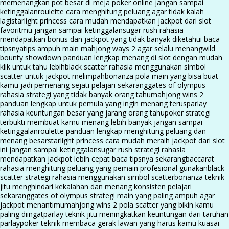
memenangkan pot besar di meja poker online jangan sampai
ketinggalan
roulette cara menghitung peluang agar tidak kalah
lagi
starlight princess cara mudah mendapatkan jackpot dari slot
favoritmu jangan sampai ketinggalan
sugar rush rahasia
mendapatkan bonus dan jackpot yang tidak banyak diketahui baca
tipsnya
tips ampuh main mahjong ways 2 agar selalu menang
wild
bounty showdown panduan lengkap menang di slot dengan mudah
klik untuk tahu lebih
black scatter rahasia menggunakan simbol
scatter untuk jackpot melimpah
bonanza pola main yang bisa buat
kamu jadi pemenang sejati pelajari sekarang
gates of olympus
rahasia strategi yang tidak banyak orang tahu
mahjong wins 2
panduan lengkap untuk pemula yang ingin menang terus
parlay
rahasia keuntungan besar yang jarang orang tahu
poker strategi
terbukti membuat kamu menang lebih banyak jangan sampai
ketinggalan
roulette panduan lengkap menghitung peluang dan
menang besar
starlight princess cara mudah meraih jackpot dari slot
ini jangan sampai ketinggalan
sugar rush strategi rahasia
mendapatkan jackpot lebih cepat baca tipsnya sekarang
baccarat
rahasia menghitung peluang yang pemain profesional gunakan
black
scatter strategi rahasia menggunakan simbol scatter
bonanza teknik
jitu menghindari kekalahan dan menang konsisten pelajari
sekarang
gates of olympus strategi main yang paling ampuh agar
jackpot menantimu
mahjong wins 2 pola scatter yang bikin kamu
paling diingat
parlay teknik jitu meningkatkan keuntungan dari taruhan
parlay
poker teknik membaca gerak lawan yang harus kamu kuasai