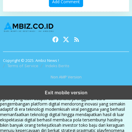
Add Comment
Copyright © 2025. Ambiz News !
Terms of Service
Indeks Berita
Non AMP Version
transformasi digital pragmatic play menjadi inspirasi baru dalam
Exit mobile version
menghadirkan inovasi berkualitas
ai digital menjadi kunci analisis data
pgsoft yang lebih adaptif dan berkinerja tinggi
arah baru
pengembangan platform digital mendorong inovasi yang semakin
adaptif di era teknologi modern
kisah viral pengguna yang berhasil
memanfaatkan teknologi digital hingga mendapatkan hasil di luar
ekspektasi
ai digital berhasil membaca pola tersembunyi hasilnya
bikin banyak orang terkejut
kisah investor toko baju dari keraguan
menuju kepercayaan diri berkat strategi pragmatic play
fenomena