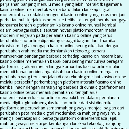
perjalanan panjang menuju media yang lebih interaktif
bagaimana
kasino online membentuk warna baru dalam lanskap digital
modern
catatan redaksi mengenai kasino online yang terus menjadi
perhatian publik
jejak kasino online terlihat di tengah perubahan gaya
konsumsi konten digital
dinamika kasino online muncul kembali
dalam berbagai diskusi seputar inovasi platform
sorotan media
modern mengarah pada perjalanan kasino online yang terus
berubah
kasino online dipandang sebagai bagian dari dinamika
ekosistem digital
mengapa kasino online sering dikaitkan dengan
perubahan arah media modern
lanskap teknologi terbaru
memberikan pandangan berbeda terhadap kasino online
cara baru
kasino online menemukan babak baru seiring munculnya beragam
platform digital
dari media hingga komunitas kasino online mulai
menjadi bahan perbincangan
kisah baru kasino online mengalami
perubahan yang terus berjalan di era teknologi
melihat kasino online
melalui perspektif perkembangan platform interaktif
kasino online
kembali hadir dengan narasi yang berbeda di dunia digital
fenomena
kasino online terus menarik perhatian di tengah arus
modernisasi
arah kasino online menapaki baru dalam perjalanan
media digital global
mengulas kasino online dari sisi dinamika
platform dan perubahan zaman
mahjong ways menjadi bagian dari
perubahan peta media digital modern
ketika mahjong ways mulai
mengisi percakapan di berbagai platform online
membaca jejak
mahjong ways melalui perkembangan lanskap teknologi
mahjong
ways dan narasi baru yang muncul di era media interaktif
bagaimana