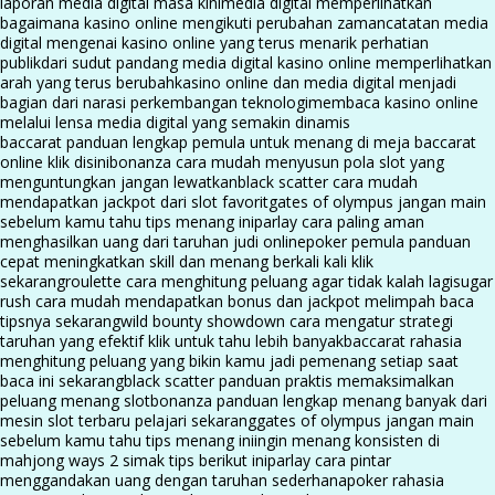
laporan media digital masa kini
media digital memperlihatkan
bagaimana kasino online mengikuti perubahan zaman
catatan media
digital mengenai kasino online yang terus menarik perhatian
publik
dari sudut pandang media digital kasino online memperlihatkan
arah yang terus berubah
kasino online dan media digital menjadi
bagian dari narasi perkembangan teknologi
membaca kasino online
melalui lensa media digital yang semakin dinamis
baccarat panduan lengkap pemula untuk menang di meja baccarat
online klik disini
bonanza cara mudah menyusun pola slot yang
menguntungkan jangan lewatkan
black scatter cara mudah
mendapatkan jackpot dari slot favorit
gates of olympus jangan main
sebelum kamu tahu tips menang ini
parlay cara paling aman
menghasilkan uang dari taruhan judi online
poker pemula panduan
cepat meningkatkan skill dan menang berkali kali klik
sekarang
roulette cara menghitung peluang agar tidak kalah lagi
sugar
rush cara mudah mendapatkan bonus dan jackpot melimpah baca
tipsnya sekarang
wild bounty showdown cara mengatur strategi
taruhan yang efektif klik untuk tahu lebih banyak
baccarat rahasia
menghitung peluang yang bikin kamu jadi pemenang setiap saat
baca ini sekarang
black scatter panduan praktis memaksimalkan
peluang menang slot
bonanza panduan lengkap menang banyak dari
mesin slot terbaru pelajari sekarang
gates of olympus jangan main
sebelum kamu tahu tips menang ini
ingin menang konsisten di
mahjong ways 2 simak tips berikut ini
parlay cara pintar
menggandakan uang dengan taruhan sederhana
poker rahasia