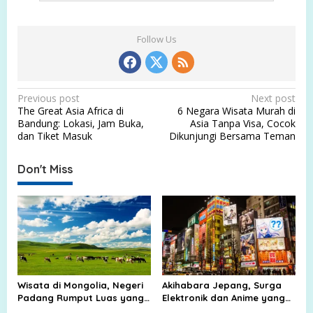
Follow Us
P
Previous post
Next post
The Great Asia Africa di
6 Negara Wisata Murah di
o
Bandung: Lokasi, Jam Buka,
Asia Tanpa Visa, Cocok
s
dan Tiket Masuk
Dikunjungi Bersama Teman
t
Don't Miss
n
a
v
i
g
a
Wisata di Mongolia, Negeri
Akihabara Jepang, Surga
t
Padang Rumput Luas yang
Elektronik dan Anime yang
Membuat Langit Terasa
Selalu Ramai Wisatawan