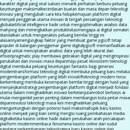
karakter digital yang viral sukses menarik perhatian berburu peluang
keuntungan maksimal
kecerdasan buatan dan masa depan teknologi
inovasi yang mengubah cara kita hidup
kemajuan platform digital
menjadi penggerak utama inovasi di tengah persaingan teknologi
global
artificial intelligence hadir untuk mengoptimalkan analisis data
mahjong dan meningkatkan produktivitas
mengapa ai digital semakin
diandalkan untuk menganalisis peluang bernilai tinggi ini
alasannya
mengungkap faktor yang membuat game pgsoft tetap
populer di kalangan penggemar game digital
pgsoft memanfaatkan ai
digital untuk menciptakan analisis data yang lebih akurat dan
efisien
pragmatic play membawa gebrakan digital yang menginspirasi
perubahan dan inovasi masa depan
maju pesat ekosistem teknologi
digital membuka peluang keuntungan fantastis bagi generasi
modern
transformasi teknologi digital membuka peluang baru melalui
pengembangan platform yang lebih inovatif
teknologi modern terus
berkembang membuka kesempatan bernilai tinggi dengan hasil yang
menjanjikan
strategi pengembangan platform digital menjadi fondasi
utama dalam menghadirkan inovasi berkelanjutan
robot berbasis ai
mulai mengambil peran penting dalam membangun kota pintar masa
depan
revolusi teknologi masa kini menghadirkan peluang
menguntungkan dengan potensi hasil maksimal
topik baru kasino
online menjadi yang kian sering mengisi ruang pembahasan media
digital
ketika kasino online hadir dalam perubahan arah percakapan
platform modern
membaca fenomena kasino online dari sudut
pandang perkembangan teknologi
era baru kasino online dan