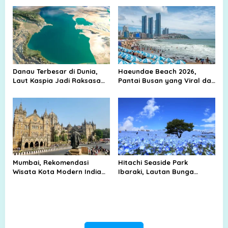
i
Lebih Dekat
o
n
Danau Terbesar di Dunia,
Haeundae Beach 2026,
Laut Kaspia Jadi Raksasa
Pantai Busan yang Viral dan
Air yang Sulit Ditandingi
Selalu Ramai Diburu
Wisatawan
Mumbai, Rekomendasi
Hitachi Seaside Park
Wisata Kota Modern India
Ibaraki, Lautan Bunga
yang Terkenal di Dunia
Nemophila yang Viral dan
Memikat Wisatawan Dunia