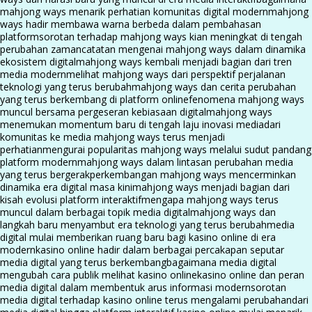
mahjong ways menarik perhatian komunitas digital modern
mahjong
ways hadir membawa warna berbeda dalam pembahasan
platform
sorotan terhadap mahjong ways kian meningkat di tengah
perubahan zaman
catatan mengenai mahjong ways dalam dinamika
ekosistem digital
mahjong ways kembali menjadi bagian dari tren
media modern
melihat mahjong ways dari perspektif perjalanan
teknologi yang terus berubah
mahjong ways dan cerita perubahan
yang terus berkembang di platform online
fenomena mahjong ways
muncul bersama pergeseran kebiasaan digital
mahjong ways
menemukan momentum baru di tengah laju inovasi media
dari
komunitas ke media mahjong ways terus menjadi
perhatian
mengurai popularitas mahjong ways melalui sudut pandang
platform modern
mahjong ways dalam lintasan perubahan media
yang terus bergerak
perkembangan mahjong ways mencerminkan
dinamika era digital masa kini
mahjong ways menjadi bagian dari
kisah evolusi platform interaktif
mengapa mahjong ways terus
muncul dalam berbagai topik media digital
mahjong ways dan
langkah baru menyambut era teknologi yang terus berubah
media
digital mulai memberikan ruang baru bagi kasino online di era
modern
kasino online hadir dalam berbagai percakapan seputar
media digital yang terus berkembang
bagaimana media digital
mengubah cara publik melihat kasino online
kasino online dan peran
media digital dalam membentuk arus informasi modern
sorotan
media digital terhadap kasino online terus mengalami perubahan
dari