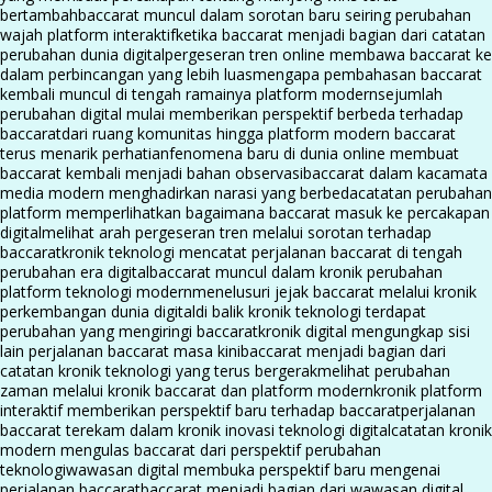
bertambah
baccarat muncul dalam sorotan baru seiring perubahan
wajah platform interaktif
ketika baccarat menjadi bagian dari catatan
perubahan dunia digital
pergeseran tren online membawa baccarat ke
dalam perbincangan yang lebih luas
mengapa pembahasan baccarat
kembali muncul di tengah ramainya platform modern
sejumlah
perubahan digital mulai memberikan perspektif berbeda terhadap
baccarat
dari ruang komunitas hingga platform modern baccarat
terus menarik perhatian
fenomena baru di dunia online membuat
baccarat kembali menjadi bahan observasi
baccarat dalam kacamata
media modern menghadirkan narasi yang berbeda
catatan perubahan
platform memperlihatkan bagaimana baccarat masuk ke percakapan
digital
melihat arah pergeseran tren melalui sorotan terhadap
baccarat
kronik teknologi mencatat perjalanan baccarat di tengah
perubahan era digital
baccarat muncul dalam kronik perubahan
platform teknologi modern
menelusuri jejak baccarat melalui kronik
perkembangan dunia digital
di balik kronik teknologi terdapat
perubahan yang mengiringi baccarat
kronik digital mengungkap sisi
lain perjalanan baccarat masa kini
baccarat menjadi bagian dari
catatan kronik teknologi yang terus bergerak
melihat perubahan
zaman melalui kronik baccarat dan platform modern
kronik platform
interaktif memberikan perspektif baru terhadap baccarat
perjalanan
baccarat terekam dalam kronik inovasi teknologi digital
catatan kronik
modern mengulas baccarat dari perspektif perubahan
teknologi
wawasan digital membuka perspektif baru mengenai
perjalanan baccarat
baccarat menjadi bagian dari wawasan digital