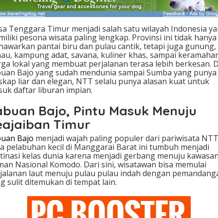
l
a
l
a Tenggara Timur menjadi salah satu wilayah Indonesia y
u
iliki pesona wisata paling lengkap. Provinsi ini tidak hanya
B
awarkan pantai biru dan pulau cantik, tetapi juga gunung,
i
au, kampung adat, savana, kuliner khas, sampai keramaha
k
ga lokal yang membuat perjalanan terasa lebih berkesan. D
i
uan Bajo yang sudah mendunia sampai Sumba yang punya
n
skap liar dan elegan, NTT selalu punya alasan kuat untuk
R
uk daftar liburan impian.
i
n
abuan Bajo, Pintu Masuk Menuju
d
u
eajaiban Timur
P
u
uan Bajo
menjadi wajah paling populer dari pariwisata NTT
l
a pelabuhan kecil di Manggarai Barat ini tumbuh menjadi
a
tinasi kelas dunia karena menjadi gerbang menuju kawasa
n
an Nasional Komodo. Dari sini, wisatawan bisa memulai
g
jalanan laut menuju pulau pulau indah dengan pemandang
g sulit ditemukan di tempat lain.