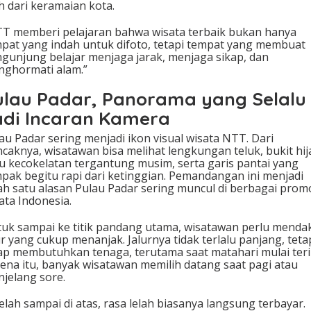
h dari keramaian kota.
T memberi pelajaran bahwa wisata terbaik bukan hanya
pat yang indah untuk difoto, tetapi tempat yang membuat
gunjung belajar menjaga jarak, menjaga sikap, dan
ghormati alam.”
ulau Padar, Panorama yang Selalu
adi Incaran Kamera
au Padar sering menjadi ikon visual wisata NTT. Dari
caknya, wisatawan bisa melihat lengkungan teluk, bukit hij
u kecokelatan tergantung musim, serta garis pantai yang
pak begitu rapi dari ketinggian. Pemandangan ini menjadi
ah satu alasan Pulau Padar sering muncul di berbagai prom
ata Indonesia.
uk sampai ke titik pandang utama, wisatawan perlu mendak
ur yang cukup menanjak. Jalurnya tidak terlalu panjang, teta
ap membutuhkan tenaga, terutama saat matahari mulai teri
ena itu, banyak wisatawan memilih datang saat pagi atau
jelang sore.
elah sampai di atas, rasa lelah biasanya langsung terbayar.