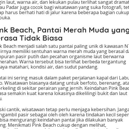
in laut, warna air, dan lekukan pulau terlihat sangat dramat
au Padar juga cocok bagi wisatawan yang suka fotografi, te
ap harus berhati hati di jalur karena beberapa bagian cuku
buka.
ink Beach, Pantai Merah Muda yan
erasa Tidak Biasa
k Beach menjadi salah satu pantai paling unik di kawasan N
irnya memiliki sentuhan warna merah muda yang berasal d
puran pasir putih dan pecahan organisme laut berwarna
erahan. Warna tersebut bisa terlihat berbeda tergantung
aya matahari, kondisi air, dan sudut pandang.
tai ini sering masuk dalam paket perjalanan kapal dari Lab
o. Wisatawan biasanya datang untuk berfoto, berenang, at
rkeling di sekitar perairan yang jernih. Keindahan Pink Bea
asa semakin kuat karena lokasinya dikelilingi bukit dan laut
u.
ki cantik, wisatawan tetap perlu menjaga kebersihan. Jang
gambil pasir sebagai oleh oleh karena tindakan kecil seper
 bisa mengurangi keindahan pantai jika dilakukan banyak
ng. Menikmati Pink Beach cukup dengan melihat,