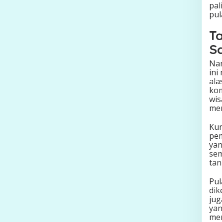
pal
pul
T
S
Na
ini
ala
kom
wis
mem
Kun
pem
yan
sem
tan
Pul
dik
jug
yan
mem