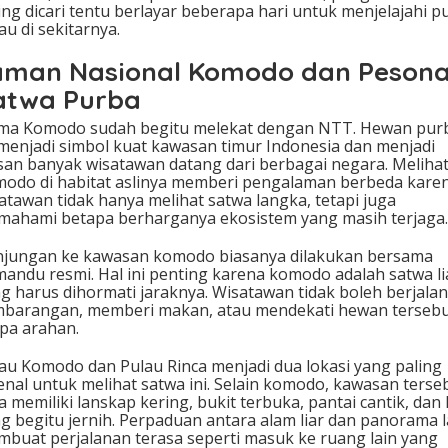
ing dicari tentu berlayar beberapa hari untuk menjelajahi p
au di sekitarnya.
aman Nasional Komodo dan Peson
atwa Purba
ma Komodo sudah begitu melekat dengan NTT. Hewan pur
 menjadi simbol kuat kawasan timur Indonesia dan menjadi
san banyak wisatawan datang dari berbagai negara. Meliha
odo di habitat aslinya memberi pengalaman berbeda kare
atawan tidak hanya melihat satwa langka, tetapi juga
ahami betapa berharganya ekosistem yang masih terjaga.
jungan ke kawasan komodo biasanya dilakukan bersama
andu resmi. Hal ini penting karena komodo adalah satwa li
g harus dihormati jaraknya. Wisatawan tidak boleh berjalan
barangan, memberi makan, atau mendekati hewan terseb
pa arahan.
au Komodo dan Pulau Rinca menjadi dua lokasi yang paling
enal untuk melihat satwa ini. Selain komodo, kawasan terse
a memiliki lanskap kering, bukit terbuka, pantai cantik, dan 
g begitu jernih. Perpaduan antara alam liar dan panorama l
buat perjalanan terasa seperti masuk ke ruang lain yang