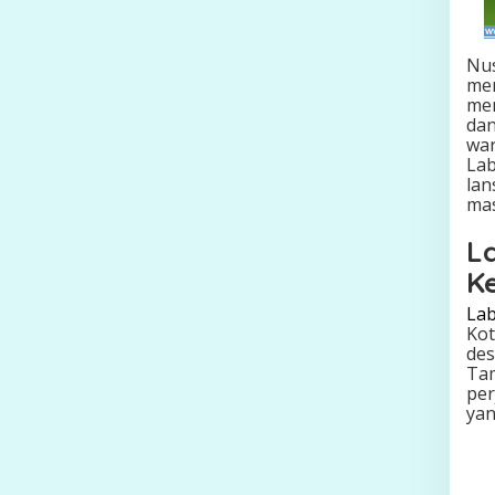
Nus
mem
men
dan
war
Lab
lan
mas
L
K
Lab
Kot
des
Tam
per
yan