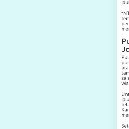
jau
“NT
tem
pen
men
P
J
Pul
pun
ata
tam
sal
wis
Unt
jal
tet
Kar
men
Set