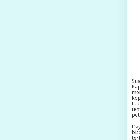
Sua
Kap
men
kop
Lab
tem
pet
Day
bis
ter