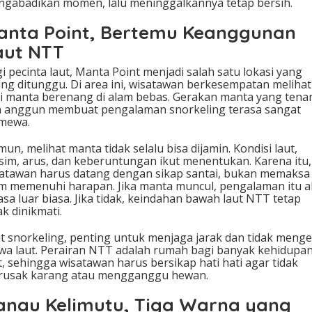
gabadikan momen, lalu meninggalkannya tetap bersih.
anta Point, Bertemu Keanggunan
aut NTT
i pecinta laut, Manta Point menjadi salah satu lokasi yang
ing ditunggu. Di area ini, wisatawan berkesempatan melihat
i manta berenang di alam bebas. Gerakan manta yang tena
 anggun membuat pengalaman snorkeling terasa sangat
imewa.
un, melihat manta tidak selalu bisa dijamin. Kondisi laut,
im, arus, dan keberuntungan ikut menentukan. Karena itu,
atawan harus datang dengan sikap santai, bukan memaksa
m memenuhi harapan. Jika manta muncul, pengalaman itu 
asa luar biasa. Jika tidak, keindahan bawah laut NTT tetap
ak dinikmati.
t snorkeling, penting untuk menjaga jarak dan tidak menge
wa laut. Perairan NTT adalah rumah bagi banyak kehidupa
t, sehingga wisatawan harus bersikap hati hati agar tidak
rusak karang atau mengganggu hewan.
anau Kelimutu, Tiga Warna yang