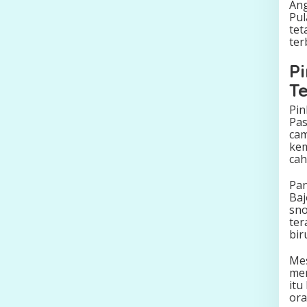
Ang
Pul
tet
ter
P
T
Pin
Pas
cam
kem
cah
Pan
Baj
sno
ter
bir
Mes
men
itu
ora