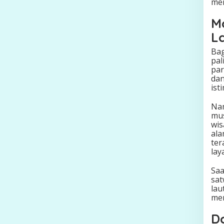
men
M
L
Bag
pal
par
dan
ist
Nam
mus
wis
ala
ter
lay
Saa
sat
lau
me
D