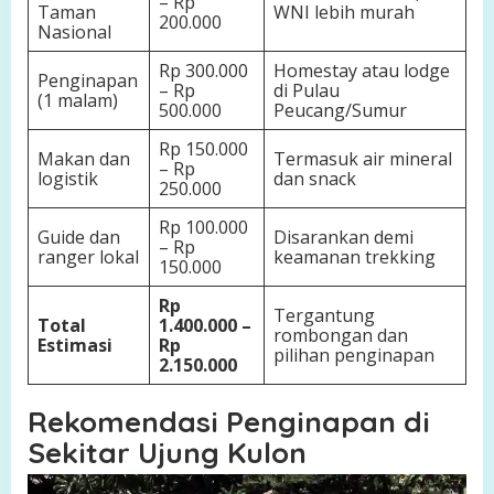
– Rp
Taman
WNI lebih murah
200.000
Nasional
Rp 300.000
Homestay atau lodge
Penginapan
– Rp
di Pulau
(1 malam)
500.000
Peucang/Sumur
Rp 150.000
Makan dan
Termasuk air mineral
– Rp
logistik
dan snack
250.000
Rp 100.000
Guide dan
Disarankan demi
– Rp
ranger lokal
keamanan trekking
150.000
Rp
Tergantung
Total
1.400.000 –
rombongan dan
Estimasi
Rp
pilihan penginapan
2.150.000
Rekomendasi Penginapan di
Sekitar Ujung Kulon