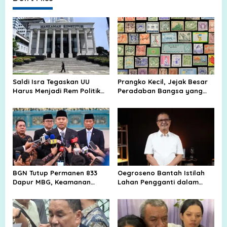
Saldi Isra Tegaskan UU
Prangko Kecil, Jejak Besar
Harus Menjadi Rem Politik
Peradaban Bangsa yang
dalam Penyusunan APBN
Tak Pernah Padam
BGN Tutup Permanen 833
Oegroseno Bantah Istilah
Dapur MBG, Keamanan
Lahan Pengganti dalam
Pangan Jadi Ujian Besar
Pembelian Tanah Lembang