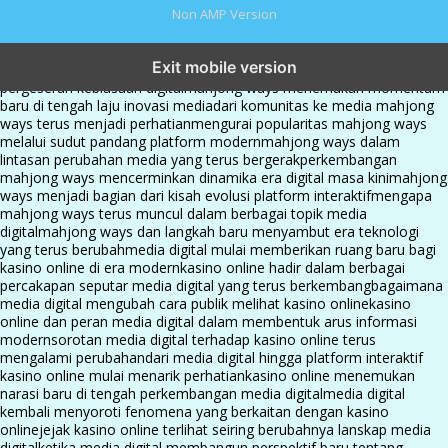
Non AMP Version
mahjong ways dan cerita perubahan yang terus berkembang di
Exit mobile version
platform online
fenomena mahjong ways muncul bersama
pergeseran kebiasaan digital
mahjong ways menemukan momentum
baru di tengah laju inovasi media
dari komunitas ke media mahjong
ways terus menjadi perhatian
mengurai popularitas mahjong ways
melalui sudut pandang platform modern
mahjong ways dalam
lintasan perubahan media yang terus bergerak
perkembangan
mahjong ways mencerminkan dinamika era digital masa kini
mahjong
ways menjadi bagian dari kisah evolusi platform interaktif
mengapa
mahjong ways terus muncul dalam berbagai topik media
digital
mahjong ways dan langkah baru menyambut era teknologi
yang terus berubah
media digital mulai memberikan ruang baru bagi
kasino online di era modern
kasino online hadir dalam berbagai
percakapan seputar media digital yang terus berkembang
bagaimana
media digital mengubah cara publik melihat kasino online
kasino
online dan peran media digital dalam membentuk arus informasi
modern
sorotan media digital terhadap kasino online terus
mengalami perubahan
dari media digital hingga platform interaktif
kasino online mulai menarik perhatian
kasino online menemukan
narasi baru di tengah perkembangan media digital
media digital
kembali menyoroti fenomena yang berkaitan dengan kasino
online
jejak kasino online terlihat seiring berubahnya lanskap media
digital
ketika media digital membangun perspektif baru tentang