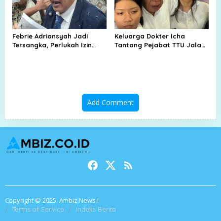
Febrie Adriansyah Jadi
Keluarga Dokter Icha
Tersangka, Perlukah Izin
Tantang Pejabat TTU Jalani
Presiden?
Sumpah Adat
Add Comment
Copyright © 2025. Ambiz News !
Terms of Service
Indeks Berita