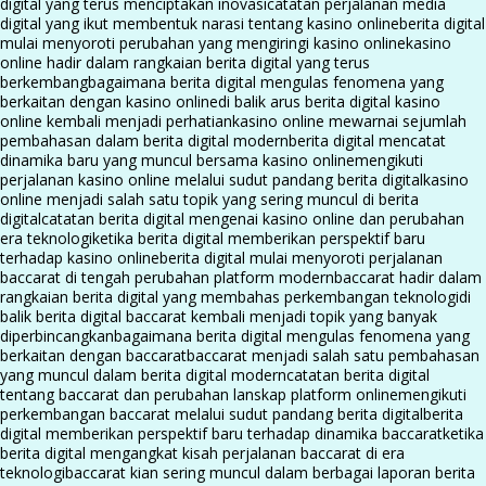
digital yang terus menciptakan inovasi
catatan perjalanan media
digital yang ikut membentuk narasi tentang kasino online
berita digital
mulai menyoroti perubahan yang mengiringi kasino online
kasino
online hadir dalam rangkaian berita digital yang terus
berkembang
bagaimana berita digital mengulas fenomena yang
berkaitan dengan kasino online
di balik arus berita digital kasino
online kembali menjadi perhatian
kasino online mewarnai sejumlah
pembahasan dalam berita digital modern
berita digital mencatat
dinamika baru yang muncul bersama kasino online
mengikuti
perjalanan kasino online melalui sudut pandang berita digital
kasino
online menjadi salah satu topik yang sering muncul di berita
digital
catatan berita digital mengenai kasino online dan perubahan
era teknologi
ketika berita digital memberikan perspektif baru
terhadap kasino online
berita digital mulai menyoroti perjalanan
baccarat di tengah perubahan platform modern
baccarat hadir dalam
rangkaian berita digital yang membahas perkembangan teknologi
di
balik berita digital baccarat kembali menjadi topik yang banyak
diperbincangkan
bagaimana berita digital mengulas fenomena yang
berkaitan dengan baccarat
baccarat menjadi salah satu pembahasan
yang muncul dalam berita digital modern
catatan berita digital
tentang baccarat dan perubahan lanskap platform online
mengikuti
perkembangan baccarat melalui sudut pandang berita digital
berita
digital memberikan perspektif baru terhadap dinamika baccarat
ketika
berita digital mengangkat kisah perjalanan baccarat di era
teknologi
baccarat kian sering muncul dalam berbagai laporan berita