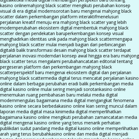
kasino online
mahjong black scatter mengikuti perubahan konsep
visual di era digital modern
sorotan baru mengenai mahjong black
scatter dalam perkembangan platform interaktif
menelusuri
perjalanan kreatif menuju era mahjong black scatter yang lebih
modern
perubahan ekosistem digital membentuk mahjong black
scatter dengan pendekatan baru
perkembangan konsep visual
menghadirkan identitas unik pada mahjong black scatter
mengapa
mahjong black scatter mulai menjadi bagian dari perbincangan
digital
di balik transformasi desain mahjong black scatter terdapat
perjalanan inovasi modern
dari konsep awal hingga era baru mahjong
black scatter terus mengalami perubahan
catatan editorial tentang
pergeseran platform dan perkembangan mahjong black
scatter
perspektif baru mengenai ekosistem digital dan perjalanan
mahjong black scatter
media digital terus mencatat perjalanan kasino
online dalam berbagai perubahan era
di balik perkembangan media
digital kasino online mulai sering menjadi sorotan
kasino online
menemukan ruang pembahasan baru melalui media digital
modern
mengulas bagaimana media digital mengangkat fenomena
kasino online secara berbeda
kasino online kian sering muncul dalam
laporan media digital masa kini
media digital memperlihatkan
bagaimana kasino online mengikuti perubahan zaman
catatan media
digital mengenai kasino online yang terus menarik perhatian
publik
dari sudut pandang media digital kasino online memperlihatkan
arah yang terus berubah
kasino online dan media digital menjadi