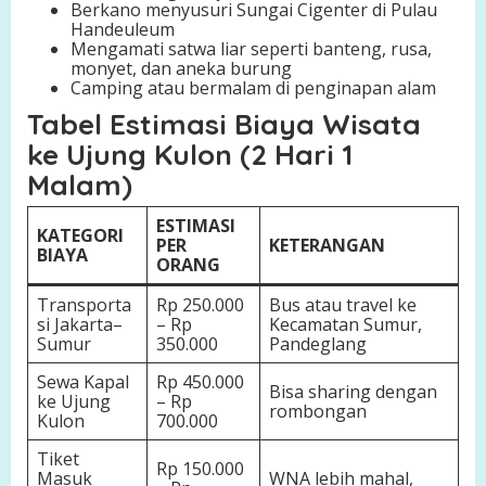
Berkano menyusuri Sungai Cigenter di Pulau
Handeuleum
Mengamati satwa liar seperti banteng, rusa,
monyet, dan aneka burung
Camping atau bermalam di penginapan alam
Tabel Estimasi Biaya Wisata
ke Ujung Kulon (2 Hari 1
Malam)
ESTIMASI
KATEGORI
PER
KETERANGAN
BIAYA
ORANG
Transporta
Rp 250.000
Bus atau travel ke
si Jakarta–
– Rp
Kecamatan Sumur,
Sumur
350.000
Pandeglang
Sewa Kapal
Rp 450.000
Bisa sharing dengan
ke Ujung
– Rp
rombongan
Kulon
700.000
Tiket
Rp 150.000
Masuk
WNA lebih mahal,