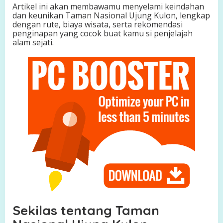
Artikel ini akan membawamu menyelami keindahan
u
dan keunikan Taman Nasional Ujung Kulon, lengkap
s
dengan rute, biaya wisata, serta rekomendasi
a
penginapan yang cocok buat kamu si penjelajah
n
alam sejati.
t
a
r
a
Sekilas tentang Taman