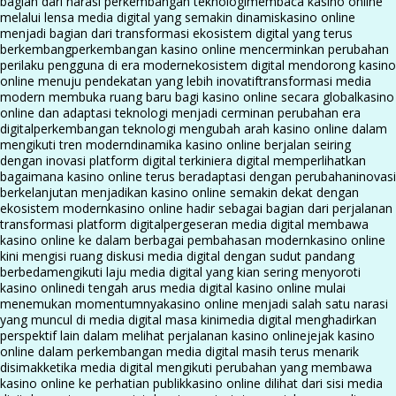
bagian dari narasi perkembangan teknologi
membaca kasino online
melalui lensa media digital yang semakin dinamis
kasino online
menjadi bagian dari transformasi ekosistem digital yang terus
berkembang
perkembangan kasino online mencerminkan perubahan
perilaku pengguna di era modern
ekosistem digital mendorong kasino
online menuju pendekatan yang lebih inovatif
transformasi media
modern membuka ruang baru bagi kasino online secara global
kasino
online dan adaptasi teknologi menjadi cerminan perubahan era
digital
perkembangan teknologi mengubah arah kasino online dalam
mengikuti tren modern
dinamika kasino online berjalan seiring
dengan inovasi platform digital terkini
era digital memperlihatkan
bagaimana kasino online terus beradaptasi dengan perubahan
inovasi
berkelanjutan menjadikan kasino online semakin dekat dengan
ekosistem modern
kasino online hadir sebagai bagian dari perjalanan
transformasi platform digital
pergeseran media digital membawa
kasino online ke dalam berbagai pembahasan modern
kasino online
kini mengisi ruang diskusi media digital dengan sudut pandang
berbeda
mengikuti laju media digital yang kian sering menyoroti
kasino online
di tengah arus media digital kasino online mulai
menemukan momentumnya
kasino online menjadi salah satu narasi
yang muncul di media digital masa kini
media digital menghadirkan
perspektif lain dalam melihat perjalanan kasino online
jejak kasino
online dalam perkembangan media digital masih terus menarik
disimak
ketika media digital mengikuti perubahan yang membawa
kasino online ke perhatian publik
kasino online dilihat dari sisi media