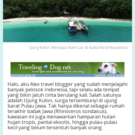
y
a
p
a
A
l
a
m
L
Ujung Kulon: Menyapa Alam Liar di Sudut Barat Nusantara
i
a
r
d
i
S
Halo, aku Alex travel blogger yang sudah menjelajahi
u
banyak pelosok Indonesia, tapi selalu ada tempat
d
yang bikin jatuh cinta berulang kali. Salah satunya
u
adalah Ujung Kulon, surga tersembunyi di ujung
t
barat Pulau Jawa. Tak hanya dikenal sebagai rumah
B
terakhir badak Jawa (Rhinoceros sondaicus),
a
kawasan ini juga menawarkan hamparan hutan
r
hujan tropis, pantai eksotis, hingga pulau-pulau
a
kecil yang belum tersentuh banyak orang.
t
N