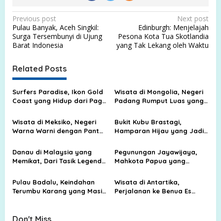
P
Previous post
Next post
Pulau Banyak, Aceh Singkil:
Edinburgh: Menjelajah
o
Surga Tersembunyi di Ujung
Pesona Kota Tua Skotlandia
s
Barat Indonesia
yang Tak Lekang oleh Waktu
t
Related Posts
n
a
Surfers Paradise, Ikon Gold
Wisata di Mongolia, Negeri
v
Coast yang Hidup dari Pagi
Padang Rumput Luas yang
hingga Malam
Membuat Langit Terasa
i
Lebih Dekat
Wisata di Meksiko, Negeri
Bukit Kubu Brastagi,
g
Warna Warni dengan Pantai
Hamparan Hijau yang Jadi
Biru, Kota Tua, dan Jejak
Tempat Liburan Favorit
a
Peradaban Kuno
Keluarga
Danau di Malaysia yang
Pegunungan Jayawijaya,
t
Memikat, Dari Tasik Legenda
Mahkota Papua yang
i
sampai Surga Air di Tengah
Menyimpan Salju, Batu, dan
Hutan
Cerita Alam
o
Pulau Badalu, Keindahan
Wisata di Antartika,
Terumbu Karang yang Masih
Perjalanan ke Benua Es
n
Terjaga di Pesisir Sumatera
yang Bukan untuk Liburan
Utara
Biasa
Don't Miss