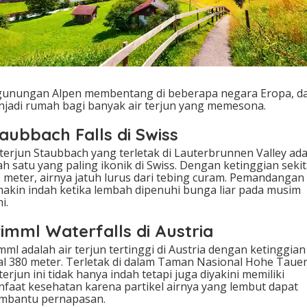
unungan Alpen membentang di beberapa negara Eropa, d
jadi rumah bagi banyak air terjun yang memesona.
aubbach Falls di Swiss
 terjun Staubbach yang terletak di Lauterbrunnen Valley ad
ah satu yang paling ikonik di Swiss. Dengan ketinggian sekit
 meter, airnya jatuh lurus dari tebing curam. Pemandangan 
akin indah ketika lembah dipenuhi bunga liar pada musim
i.
imml Waterfalls di Austria
mml adalah air terjun tertinggi di Austria dengan ketinggian
al 380 meter. Terletak di dalam Taman Nasional Hohe Tauer
 terjun ini tidak hanya indah tetapi juga diyakini memiliki
faat kesehatan karena partikel airnya yang lembut dapat
mbantu pernapasan.