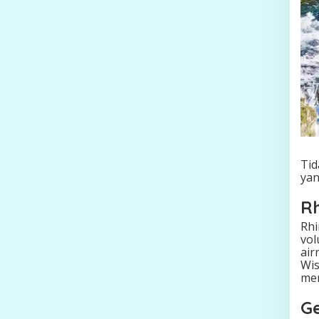
Tid
yan
Rh
Rhi
vol
air
Wis
mer
Ge