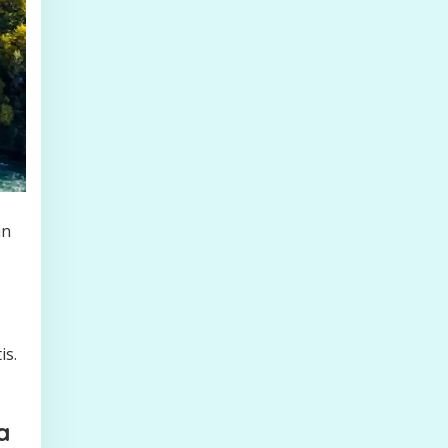
un
is.
a