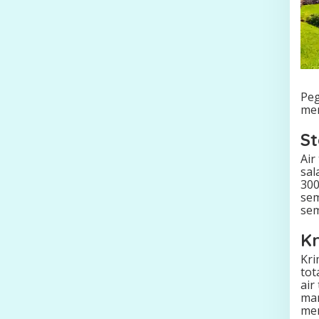
Peg
men
St
Air
sal
300
sem
sem
Kr
Kri
tot
air
man
me