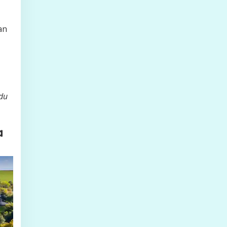
an
du
a