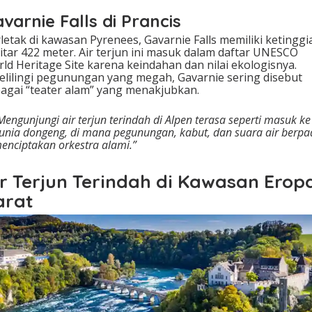
varnie Falls di Prancis
letak di kawasan Pyrenees, Gavarnie Falls memiliki ketinggi
itar 422 meter. Air terjun ini masuk dalam daftar UNESCO
ld Heritage Site karena keindahan dan nilai ekologisnya.
elilingi pegunungan yang megah, Gavarnie sering disebut
agai “teater alam” yang menakjubkan.
Mengunjungi air terjun terindah di Alpen terasa seperti masuk ke
unia dongeng, di mana pegunungan, kabut, dan suara air berpa
enciptakan orkestra alami.”
ir Terjun Terindah di Kawasan Erop
arat