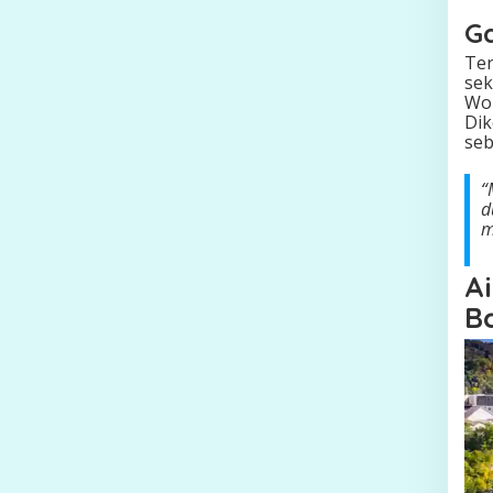
Ga
Ter
sek
Wor
Dik
seb
“
d
m
A
B