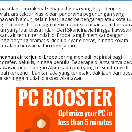
r
i
pa selama ini dikenal sebagai benua yang kaya dengan
N
arah, arsitektur klasik, dan panorama pegunungan yang
o
awan. Namun, selain kastil abad pertengahan atau kota tu
r
g romantis, Eropa juga menyimpan keajaiban alam berupa 
w
jun yang luar biasa indah. Dari Skandinavia hingga kawasan
e
kan, air terjun terindah di Eropa tampil memikat dengan
g
inggian yang dramatis, debit air yang deras, hingga kolam-
i
am alami berwarna biru kehijauan.
a
h
ndahan air terjun di Eropa
sering menjadi inspirasi bagi
i
ografer, pelukis, hingga penulis. Beberapa di antaranya be
n
kawasan pegunungan Alpen, ada pula yang tersembunyi di
g
bah terpencil, bahkan ada yang terletak tidak jauh dari pus
g
a sehingga mudah diakses wisatawan.
a
I
s
l
a
n
d
i
a