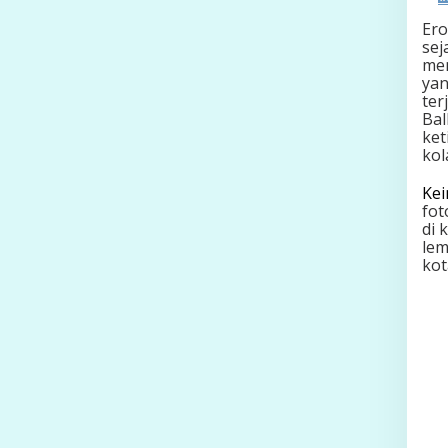
Ero
sej
men
yan
ter
Bal
ket
kol
Kei
fot
di 
lem
kot