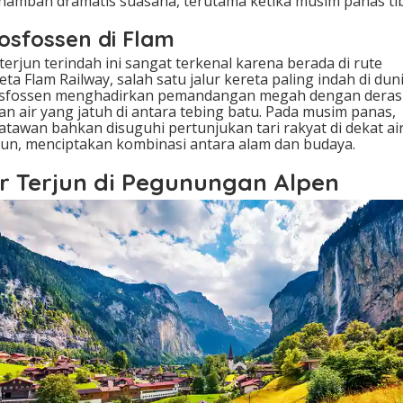
ambah dramatis suasana, terutama ketika musim panas tib
osfossen di Flam
 terjun terindah ini sangat terkenal karena berada di rute
eta Flam Railway, salah satu jalur kereta paling indah di duni
osfossen menghadirkan pemandangan megah dengan deras
ran air yang jatuh di antara tebing batu. Pada musim panas,
atawan bahkan disuguhi pertunjukan tari rakyat di dekat ai
jun, menciptakan kombinasi antara alam dan budaya.
ir Terjun di Pegunungan Alpen