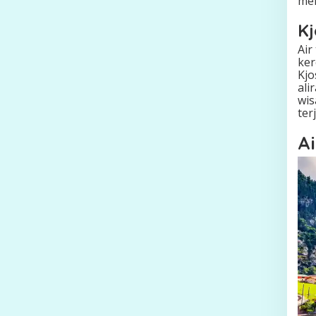
men
Kj
Air
ker
Kj
ali
wis
ter
A