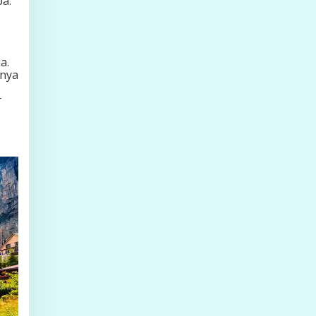
a.
a.
nya
r