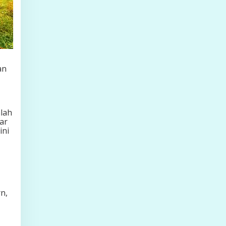
an
alah
ar
ini
n,