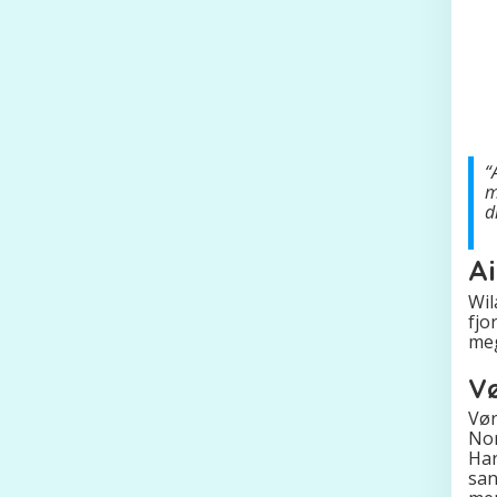
“
m
d
A
Wil
fjo
meg
Vø
Vør
Nor
Har
san