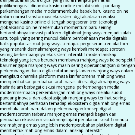
dan perubahan pola digital yang mulai menjadi perhatian
publik
mengurai dinamika kasino online melalui sudut pandang
perkembangan media modern
membuka babak baru kasino online
dalam narasi transformasi ekosistem digital
catatan redaksi
mengenai kasino online di tengah pergeseran tren teknologi
global
kasino online menemukan momentum baru seiring
bertambahnya inovasi platform digital
mahjong ways menjadi salah
satu topik yang sering muncul dalam pembahasan media digital
di
balik popularitas mahjong ways terdapat pergeseran tren platform
yang menarik disimak
mahjong ways kembali mendapat sorotan
seiring berkembangnya ekosistem interaktif modern
lanskap
teknologi yang terus berubah membawa mahjong ways ke perspektif
baru
mengapa mahjong ways masih sering diperbincangkan di tengah
perkembangan dunia digital
catatan perjalanan mahjong ways dalam
mengikuti dinamika platform masa kini
fenomena mahjong ways
memperlihatkan perubahan arah narasi di era digital
mahjong ways
hadir dalam berbagai diskusi mengenai perkembangan media
modern
membaca perkembangan mahjong ways melalui sudut
pandang inovasi dan adaptasi
jejak mahjong ways terlihat seiring
bertambahnya perhatian terhadap ekosistem digital
mahjong emas
membuka arah baru dalam perkembangan konsep digital
modern
sorotan terbaru mahjong emas menjadi bagian dari
perubahan ekosistem visual
menjelajahi perjalanan kreatif menuju
era mahjong emas yang lebih modern
perubahan platform digital
membentuk mahjong emas dalam lanskap interaktif