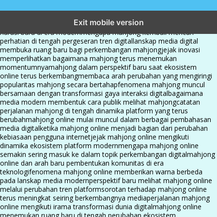
mahjong menjadi sorotan dalam perubahan pola interaksi digital
Exit mobile version
masa kini
dari komunitas hingga platform mahjong membangun
narasi baru di era modern
mengapa mahjong kembali mencuri
perhatian di tengah pergeseran tren digital
lanskap media digital
membuka ruang baru bagi perkembangan mahjong
jejak inovasi
memperlihatkan bagaimana mahjong terus menemukan
momentumnya
mahjong dalam perspektif baru saat ekosistem
online terus berkembang
membaca arah perubahan yang mengiringi
popularitas mahjong secara bertahap
fenomena mahjong muncul
bersamaan dengan transformasi gaya interaksi digital
bagaimana
media modern membentuk cara publik melihat mahjong
catatan
perjalanan mahjong di tengah dinamika platform yang terus
berubah
mahjong online mulai muncul dalam berbagai pembahasan
media digital
ketika mahjong online menjadi bagian dari perubahan
kebiasaan pengguna internet
jejak mahjong online mengikuti
dinamika ekosistem platform modern
mengapa mahjong online
semakin sering masuk ke dalam topik perkembangan digital
mahjong
online dan arah baru pembentukan komunitas di era
teknologi
fenomena mahjong online memberikan warna berbeda
pada lanskap media modern
perspektif baru melihat mahjong online
melalui perubahan tren platform
sorotan terhadap mahjong online
terus meningkat seiring berkembangnya media
perjalanan mahjong
online mengikuti irama transformasi dunia digital
mahjong online
menemukan ruang baru di tengah perubahan ekosistem