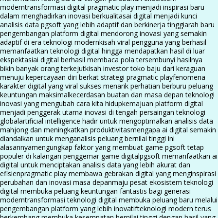
modern
transformasi digital pragmatic play menjadi inspirasi baru
dalam menghadirkan inovasi berkualitas
ai digital menjadi kunci
analisis data pgsoft yang lebih adaptif dan berkinerja tinggi
arah baru
pengembangan platform digital mendorong inovasi yang semakin
adaptif di era teknologi modern
kisah viral pengguna yang berhasil
memanfaatkan teknologi digital hingga mendapatkan hasil di luar
ekspektasi
ai digital berhasil membaca pola tersembunyi hasilnya
bikin banyak orang terkejut
kisah investor toko baju dari keraguan
menuju kepercayaan diri berkat strategi pragmatic play
fenomena
karakter digital yang viral sukses menarik perhatian berburu peluang
keuntungan maksimal
kecerdasan buatan dan masa depan teknologi
inovasi yang mengubah cara kita hidup
kemajuan platform digital
menjadi penggerak utama inovasi di tengah persaingan teknologi
global
artificial intelligence hadir untuk mengoptimalkan analisis data
mahjong dan meningkatkan produktivitas
mengapa ai digital semakin
diandalkan untuk menganalisis peluang bernilai tinggi ini
alasannya
mengungkap faktor yang membuat game pgsoft tetap
populer di kalangan penggemar game digital
pgsoft memanfaatkan ai
digital untuk menciptakan analisis data yang lebih akurat dan
efisien
pragmatic play membawa gebrakan digital yang menginspirasi
perubahan dan inovasi masa depan
maju pesat ekosistem teknologi
digital membuka peluang keuntungan fantastis bagi generasi
modern
transformasi teknologi digital membuka peluang baru melalui
pengembangan platform yang lebih inovatif
teknologi modern terus
berkembang membuka kesempatan bernilai tinggi dengan hasil yang