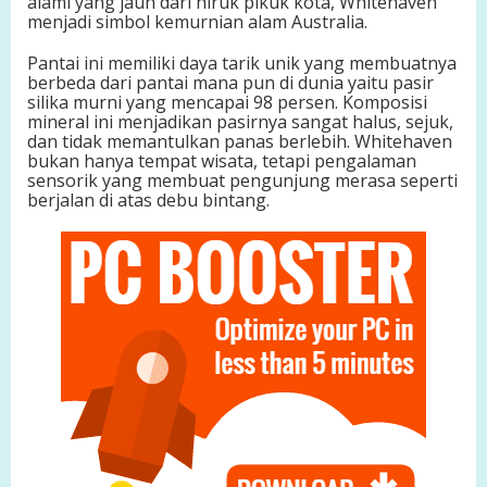
alami yang jauh dari hiruk pikuk kota, Whitehaven
a
menjadi simbol kemurnian alam Australia.
k
T
Pantai ini memiliki daya tarik unik yang membuatnya
e
berbeda dari pantai mana pun di dunia yaitu pasir
r
silika murni yang mencapai 98 persen. Komposisi
t
mineral ini menjadikan pasirnya sangat halus, sejuk,
a
dan tidak memantulkan panas berlebih. Whitehaven
n
bukan hanya tempat wisata, tetapi pengalaman
d
sensorik yang membuat pengunjung merasa seperti
i
berjalan di atas debu bintang.
n
g
i