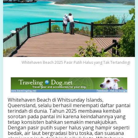
h
2
0
2
5
P
a
s
i
r
P
Whitehaven Beach 2025 Pasir Putih Halus yang Tak Tertandingi
u
t
i
h
H
a
l
Whitehaven Beach di Whitsunday Islands,
u
Queensland, selalu berhasil menempati daftar pantai
s
terindah di dunia. Tahun 2025 membawa kembali
y
sorotan pada pantai ini karena keindahannya yang
a
tetap konsisten bahkan semakin menakjubkan.
n
Dengan pasir putih super halus yang hampir seperti
g
bedak, air laut bergradasi biru toska, dan suasana
T