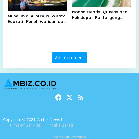
Noosa Heads, Queensland:
Museum di Australia: Wisata
Kehidupan Pantai yang
Edukatif Penuh Warisan dan
Santai
Teknologi Modern
Add Comment
Copyright © 2025. Ambiz News !
Terms of Service
Indeks Berita
Non AMP Version