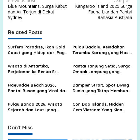
P
Previous post
Next post
Blue Mountains, Surga Kabut
Kangaroo Island 2025 Surga
o
dan Air Terjun di Dekat
Fauna Liar dan Pantai
s
Sydney
Rahasia Australia
t
Related Posts
n
a
Surfers Paradise, Ikon Gold
Pulau Badalu, Keindahan
v
Coast yang Hidup dari Pagi
Terumbu Karang yang Masih
hingga Malam
Terjaga di Pesisir Sumatera
i
Utara
Wisata di Antartika,
Pantai Tanjung Setia, Surga
g
Perjalanan ke Benua Es
Ombak Lampung yang
yang Bukan untuk Liburan
Membuat Peselancar Dunia
a
Biasa
Menoleh
Haeundae Beach 2026,
Dampier Strait, Spot Diving
t
Pantai Busan yang Viral dan
Dunia yang Tetap Membuat
i
Selalu Ramai Diburu
Raja Ampat Sulit Ditandingi
Wisatawan
o
Pulau Banda 2026, Wisata
Con Dao Islands, Hidden
Sejarah dan Laut yang
Gem Vietnam Yang Kian
n
Terkenal
Dilirik Traveler
Don't Miss