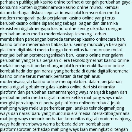
perhatian publik
jejak kasino online terlihat di tengah perubahan gaya
konsumsi konten digital
dinamika kasino online muncul kembali
dalam berbagai diskusi seputar inovasi platform
sorotan media
modern mengarah pada perjalanan kasino online yang terus
berubah
kasino online dipandang sebagai bagian dari dinamika
ekosistem digital
mengapa kasino online sering dikaitkan dengan
perubahan arah media modern
lanskap teknologi terbaru
memberikan pandangan berbeda terhadap kasino online
cara baru
kasino online menemukan babak baru seiring munculnya beragam
platform digital
dari media hingga komunitas kasino online mulai
menjadi bahan perbincangan
kisah baru kasino online mengalami
perubahan yang terus berjalan di era teknologi
melihat kasino online
melalui perspektif perkembangan platform interaktif
kasino online
kembali hadir dengan narasi yang berbeda di dunia digital
fenomena
kasino online terus menarik perhatian di tengah arus
modernisasi
arah kasino online menapaki baru dalam perjalanan
media digital global
mengulas kasino online dari sisi dinamika
platform dan perubahan zaman
mahjong ways menjadi bagian dari
perubahan peta media digital modern
ketika mahjong ways mulai
mengisi percakapan di berbagai platform online
membaca jejak
mahjong ways melalui perkembangan lanskap teknologi
mahjong
ways dan narasi baru yang muncul di era media interaktif
bagaimana
mahjong ways menarik perhatian komunitas digital modern
mahjong
ways hadir membawa warna berbeda dalam pembahasan
platform
sorotan terhadap mahjong ways kian meningkat di tengah