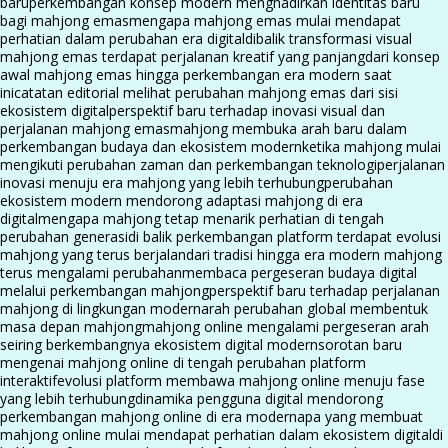
baru
perkembangan konsep modern menghadirkan identitas baru
bagi mahjong emas
mengapa mahjong emas mulai mendapat
perhatian dalam perubahan era digital
dibalik transformasi visual
mahjong emas terdapat perjalanan kreatif yang panjang
dari konsep
awal mahjong emas hingga perkembangan era modern saat
ini
catatan editorial melihat perubahan mahjong emas dari sisi
ekosistem digital
perspektif baru terhadap inovasi visual dan
perjalanan mahjong emas
mahjong membuka arah baru dalam
perkembangan budaya dan ekosistem modern
ketika mahjong mulai
mengikuti perubahan zaman dan perkembangan teknologi
perjalanan
inovasi menuju era mahjong yang lebih terhubung
perubahan
ekosistem modern mendorong adaptasi mahjong di era
digital
mengapa mahjong tetap menarik perhatian di tengah
perubahan generasi
di balik perkembangan platform terdapat evolusi
mahjong yang terus berjalan
dari tradisi hingga era modern mahjong
terus mengalami perubahan
membaca pergeseran budaya digital
melalui perkembangan mahjong
perspektif baru terhadap perjalanan
mahjong di lingkungan modern
arah perubahan global membentuk
masa depan mahjong
mahjong online mengalami pergeseran arah
seiring berkembangnya ekosistem digital modern
sorotan baru
mengenai mahjong online di tengah perubahan platform
interaktif
evolusi platform membawa mahjong online menuju fase
yang lebih terhubung
dinamika pengguna digital mendorong
perkembangan mahjong online di era modern
apa yang membuat
mahjong online mulai mendapat perhatian dalam ekosistem digital
di