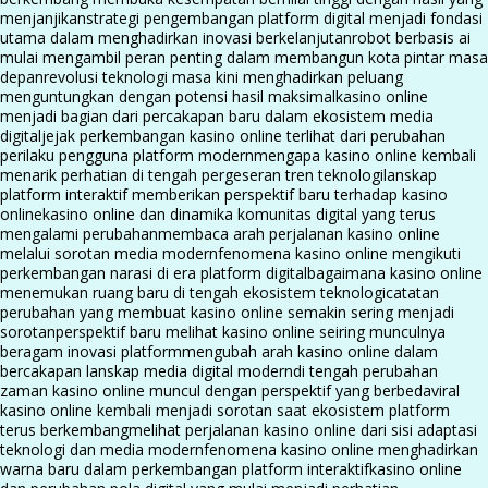
menjanjikan
strategi pengembangan platform digital menjadi fondasi
utama dalam menghadirkan inovasi berkelanjutan
robot berbasis ai
mulai mengambil peran penting dalam membangun kota pintar masa
depan
revolusi teknologi masa kini menghadirkan peluang
menguntungkan dengan potensi hasil maksimal
kasino online
menjadi bagian dari percakapan baru dalam ekosistem media
digital
jejak perkembangan kasino online terlihat dari perubahan
perilaku pengguna platform modern
mengapa kasino online kembali
menarik perhatian di tengah pergeseran tren teknologi
lanskap
platform interaktif memberikan perspektif baru terhadap kasino
online
kasino online dan dinamika komunitas digital yang terus
mengalami perubahan
membaca arah perjalanan kasino online
melalui sorotan media modern
fenomena kasino online mengikuti
perkembangan narasi di era platform digital
bagaimana kasino online
menemukan ruang baru di tengah ekosistem teknologi
catatan
perubahan yang membuat kasino online semakin sering menjadi
sorotan
perspektif baru melihat kasino online seiring munculnya
beragam inovasi platform
mengubah arah kasino online dalam
bercakapan lanskap media digital modern
di tengah perubahan
zaman kasino online muncul dengan perspektif yang berbeda
viral
kasino online kembali menjadi sorotan saat ekosistem platform
terus berkembang
melihat perjalanan kasino online dari sisi adaptasi
teknologi dan media modern
fenomena kasino online menghadirkan
warna baru dalam perkembangan platform interaktif
kasino online