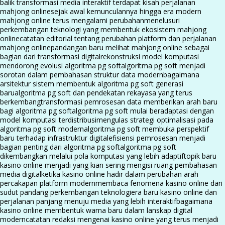
balik transformasi media interaktif terdapat kisah perjalanan
mahjong online
sejak awal kemunculannya hingga era modern
mahjong online terus mengalami perubahan
menelusuri
perkembangan teknologi yang membentuk ekosistem mahjong
online
catatan editorial tentang perubahan platform dan perjalanan
mahjong online
pandangan baru melihat mahjong online sebagai
bagian dari transformasi digital
rekonstruksi model komputasi
mendorong evolusi algoritma pg soft
algoritma pg soft menjadi
sorotan dalam pembahasan struktur data modern
bagaimana
arsitektur sistem membentuk algoritma pg soft generasi
baru
algoritma pg soft dan pendekatan rekayasa yang terus
berkembang
transformasi pemrosesan data memberikan arah baru
bagi algoritma pg soft
algoritma pg soft mulai beradaptasi dengan
model komputasi terdistribusi
mengulas strategi optimalisasi pada
algoritma pg soft modern
algoritma pg soft membuka perspektif
baru terhadap infrastruktur digital
efisiensi pemrosesan menjadi
bagian penting dari algoritma pg soft
algoritma pg soft
dikembangkan melalui pola komputasi yang lebih adaptif
topik baru
kasino online menjadi yang kian sering mengisi ruang pembahasan
media digital
ketika kasino online hadir dalam perubahan arah
percakapan platform modern
membaca fenomena kasino online dari
sudut pandang perkembangan teknologi
era baru kasino online dan
perjalanan panjang menuju media yang lebih interaktif
bagaimana
kasino online membentuk warna baru dalam lanskap digital
modern
catatan redaksi mengenai kasino online yang terus menjadi